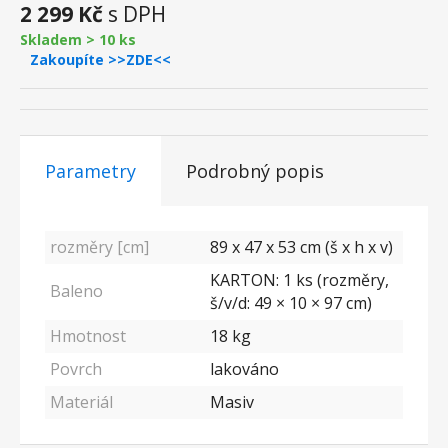
2 299 Kč
s DPH
Skladem > 10 ks
Zakoupíte >>ZDE<<
Parametry
Podrobný popis
rozměry [cm]
89 x 47 x 53 cm (š x h x v)
KARTON: 1 ks (rozměry,
Baleno
š/v/d: 49 × 10 × 97 cm)
Hmotnost
18 kg
Povrch
lakováno
Materiál
Masiv