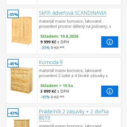
Skříň 4dveřová SCANDINAVIA
-35%
materiál masiv borovice, lakované
provedení prostor dělený na poloviny, v
každé polovině šatní tyč 4 menší a 2 větší
Skladem: 10.8.2026
zásuvky s kovovými pojezdy
9 999 Kč
s DPH
-35%
0 Kč **
Komoda 9
-45%
materiál masiv borovice, lakované
provedení 2 úzké a 4 široké zásuvky s
kovovými pojezdy
Skladem > 10 ks
3 899 Kč
s DPH
-45%
0 Kč **
Prádelník 2 zásuvky + 2 dvířka
-43%
8019
materiál masiv borovice, lakované