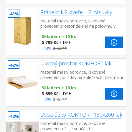
Prádelník 2 dveře + 2 zásuvky
-43%
materiál masiv borovice, lakované
provedení prostor dělený na poloviny, v
pravé části větší dvířka, 2 police v levé části
Skladem > 10 ks
menší dvířka, 1 police, 2 zá...
5 799 Kč
s DPH
-43%
0 Kč **
Úložný prostor KOMFORT lak
-42%
materiál masiv borovice, lakované
provedení pojízdný na kolečkách maximální
nosnost 15 kg vhodný doplněk dvoulůžka
Skladem > 10 ks
8892
3 899 Kč
s DPH
-42%
0 Kč **
Dvoulůžko KOMFORT 180x200 lak
-42%
materiál masiv borovice, lakované
provedení rošt je součástí