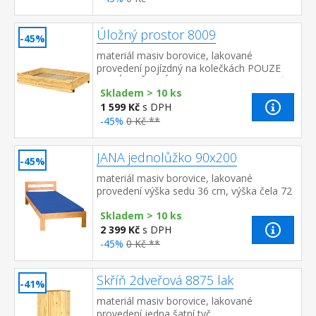
Úložný prostor 8009
-45%
materiál masiv borovice, lakované
provedení pojízdný na kolečkách POUZE
SUDÝ POČET! Úložný prostor 8009 je kvůli
Skladem > 10 ks
balení produktu možno ...
1 599 Kč
s DPH
-45%
0 Kč **
JANA jednolůžko 90x200
-45%
materiál masiv borovice, lakované
provedení výška sedu 36 cm, výška čela 72
cm matrace a rošt nejsou v
Skladem > 10 ks
ceně doporučený rozměr matr...
2 399 Kč
s DPH
-45%
0 Kč **
Skříň 2dveřová 8875 lak
-41%
materiál masiv borovice, lakované
provedení jedna šatní tyč