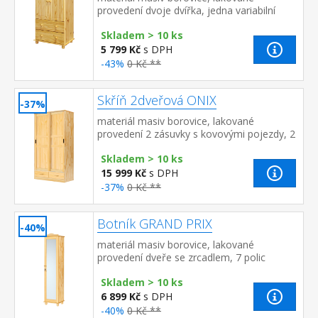
provedení dvoje dvířka, jedna variabilní
police dvě zásuvky s kovovými pojezdy
Skladem > 10 ks
5 799 Kč
s DPH
-43%
0 Kč **
Skříň 2dveřová ONIX
-37%
materiál masiv borovice, lakované
provedení 2 zásuvky s kovovými pojezdy, 2
posuvné dveře v levé části 4 police, v pravé
Skladem > 10 ks
části 1 police a kovová šatní...
15 999 Kč
s DPH
-37%
0 Kč **
Botník GRAND PRIX
-40%
materiál masiv borovice, lakované
provedení dveře se zrcadlem, 7 polic
Skladem > 10 ks
6 899 Kč
s DPH
-40%
0 Kč **