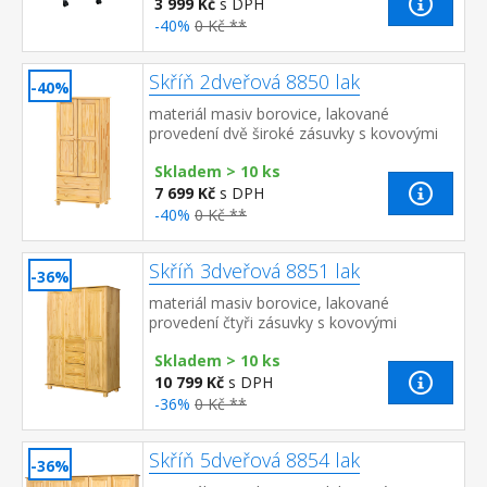
3 999 Kč
s DPH
-40%
0 Kč **
Skříň 2dveřová 8850 lak
-40%
materiál masiv borovice, lakované
provedení dvě široké zásuvky s kovovými
pojezdy v horní části šatní tyč a 3
Skladem > 10 ks
police doporučený nástave...
7 699 Kč
s DPH
-40%
0 Kč **
Skříň 3dveřová 8851 lak
-36%
materiál masiv borovice, lakované
provedení čtyři zásuvky s kovovými
pojezdy v levé části dvě šatní tyče, ve
Skladem > 10 ks
střední části 1 police a v prav...
10 799 Kč
s DPH
-36%
0 Kč **
Skříň 5dveřová 8854 lak
-36%