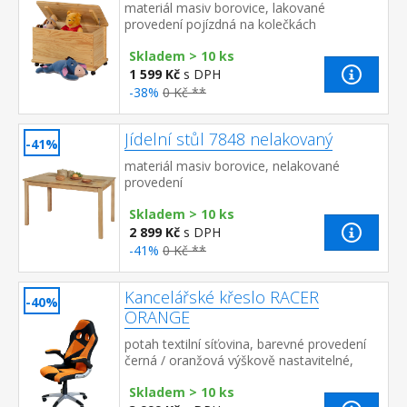
materiál masiv borovice, lakované
provedení pojízdná na kolečkách
Skladem > 10 ks
1 599 Kč
s DPH
-38%
0 Kč **
Jídelní stůl 7848 nelakovaný
-41%
materiál masiv borovice, nelakované
provedení
Skladem > 10 ks
2 899 Kč
s DPH
-41%
0 Kč **
Kancelářské křeslo RACER
-40%
ORANGE
potah textilní síťovina, barevné provedení
černá / oranžová výškově nastavitelné,
nastavitelné područky, houpací
Skladem > 10 ks
mechanismus, kříž ve stříbr...