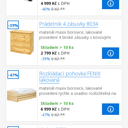
4 999 Kč
s DPH
-40%
0 Kč **
Prádelník 4 zásuvky 8034
-39%
materiál masiv borovice, lakované
provedení 4 široké zásuvky s kovovými
pojezdy, hloubka zásuvky 32,5 cm
Skladem > 10 ks
2 799 Kč
s DPH
-39%
0 Kč **
Rozkládací pohovka FENIX
-47%
lakovaná
materiál masiv borovice, lakované
provedení rychle a snadno rozložitelná na
dvě nebo tři lůžka dva laťkové rošty jsou
Skladem > 10 ks
součástí dodávky ...
6 999 Kč
s DPH
-47%
0 Kč **