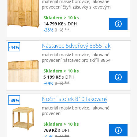
materiál masiv borovice, lakované
provedení čtyři zásuvky s kovovými
pojezdy v levé části dvě šatní tyče, ve
Skladem > 10 ks
střední části 1 police a v prav...
14 799 Kč
s DPH
-36%
0 Kč **
Nástavec 5dveřový 8855 lak
-44%
materiál masiv borovice, lakované
provedení nástavec pro skříň 8854
Skladem > 10 ks
5 199 Kč
s DPH
-44%
0 Kč **
Noční stolek 810 lakovaný
-45%
materiál masiv borovice, lakované
provedení
Skladem > 10 ks
769 Kč
s DPH
-45%
0 Kč **