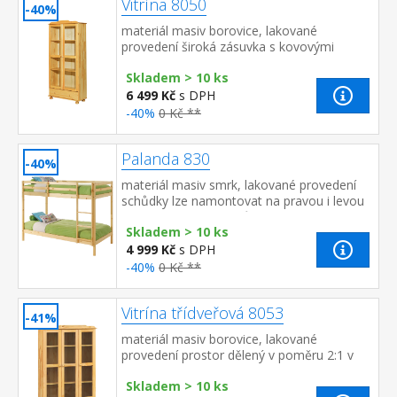
Vitrína 8050
-40%
materiál masiv borovice, lakované
provedení široká zásuvka s kovovými
pojezdy, 2 prosklené dveře 2 variabilní a 1
Skladem > 10 ks
pevná police
6 499 Kč
s DPH
-40%
0 Kč **
Palanda 830
-40%
materiál masiv smrk, lakované provedení
schůdky lze namontovat na pravou i levou
stranu, cena bez roštů a matrací
Skladem > 10 ks
doporučené rozměry matrací a ro...
4 999 Kč
s DPH
-40%
0 Kč **
Vitrína třídveřová 8053
-41%
materiál masiv borovice, lakované
provedení prostor dělený v poměru 2:1 v
každé části 3 police, prosklená dvířka v
Skladem > 10 ks
spodní části velká a...