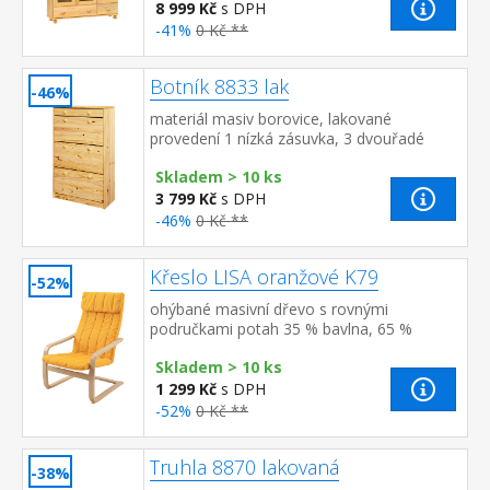
8 999 Kč
s DPH
-41%
0 Kč **
Botník 8833 lak
-46%
materiál masiv borovice, lakované
provedení 1 nízká zásuvka, 3 dvouřadé
výklopy
Skladem > 10 ks
3 799 Kč
s DPH
-46%
0 Kč **
Křeslo LISA oranžové K79
-52%
ohýbané masivní dřevo s rovnými
područkami potah 35 % bavlna, 65 %
polyester, barevné provedení oranžová
Skladem > 10 ks
1 299 Kč
s DPH
-52%
0 Kč **
Truhla 8870 lakovaná
-38%