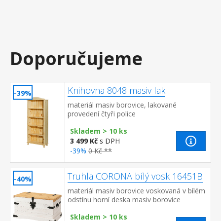
Doporučujeme
Knihovna 8048 masiv lak
-39%
materiál masiv borovice, lakované
provedení čtyři police
Skladem > 10 ks
3 499 Kč
s DPH
-39%
0 Kč **
Truhla CORONA bílý vosk 16451B
-40%
materiál masiv borovice voskovaná v bílém
odstínu horní deska masiv borovice
voskovaná v medovém odstínu kovové
Skladem > 10 ks
ozdobné úchytky a petlice součást sest...