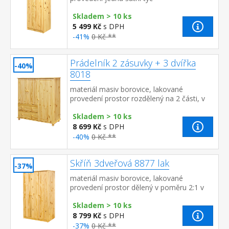
Skladem > 10 ks
5 499 Kč
s DPH
-41%
0 Kč **
Prádelník 2 zásuvky + 3 dvířka
-40%
8018
materiál masiv borovice, lakované
provedení prostor rozdělený na 2 části, v
užší části 1 dvířka a 2 variabilní police v širší
Skladem > 10 ks
části 2 dvířka...
8 699 Kč
s DPH
-40%
0 Kč **
Skříň 3dveřová 8877 lak
-37%
materiál masiv borovice, lakované
provedení prostor dělený v poměru 2:1 v
širší části šatní tyč, v užší části 4 variabilní
Skladem > 10 ks
police
8 799 Kč
s DPH
-37%
0 Kč **