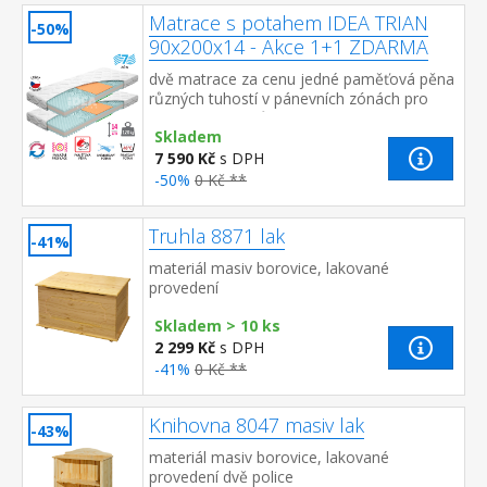
Matrace s potahem IDEA TRIAN
-50%
90x200x14 - Akce 1+1 ZDARMA
dvě matrace za cenu jedné paměťová pěna
různých tuhostí v pánevních zónách pro
odlehčení kloubům a celému pohybovému
Skladem
aparátu 7zónová anatomická masážn...
7 590 Kč
s DPH
-50%
0 Kč **
Truhla 8871 lak
-41%
materiál masiv borovice, lakované
provedení
Skladem > 10 ks
2 299 Kč
s DPH
-41%
0 Kč **
Knihovna 8047 masiv lak
-43%
materiál masiv borovice, lakované
provedení dvě police