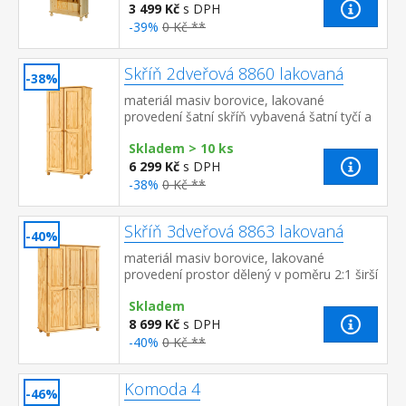
3 499 Kč
s DPH
-39%
0 Kč **
Skříň 2dveřová 8860 lakovaná
-38%
materiál masiv borovice, lakované
provedení šatní skříň vybavená šatní tyčí a
policí doporučený nástavec 8861
Skladem > 10 ks
6 299 Kč
s DPH
-38%
0 Kč **
Skříň 3dveřová 8863 lakovaná
-40%
materiál masiv borovice, lakované
provedení prostor dělený v poměru 2:1 širší
část šatní tyč a police, užší část 3 variabilní
Skladem
police do...
8 699 Kč
s DPH
-40%
0 Kč **
Komoda 4
-46%