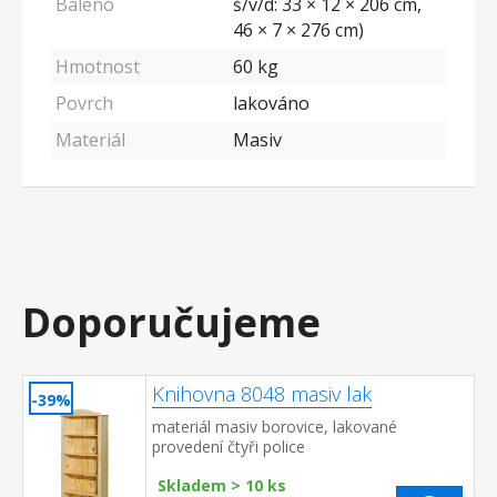
Baleno
š/v/d: 33 × 12 × 206 cm,
46 × 7 × 276 cm)
Hmotnost
60 kg
Povrch
lakováno
Materiál
Masiv
Doporučujeme
Knihovna 8048 masiv lak
-39%
materiál masiv borovice, lakované
provedení čtyři police
Skladem > 10 ks