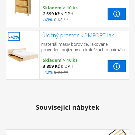
Skladem > 10 ks
2 599 Kč
s DPH
-43%
0 Kč **
Úložný prostor KOMFORT lak
-42%
materiál masiv borovice, lakované
provedení pojízdný na kolečkách maximální
nosnost 15 kg vhodný doplněk dvoulůžka
Skladem > 10 ks
8892
3 899 Kč
s DPH
-42%
0 Kč **
Související nábytek