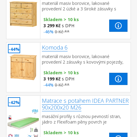
materiál masiv borovice, lakované
provedení 2 úzké a 3 široké zásuvky s
kovovými pojezdy, hloubka zásuvky 27,5
Skladem > 10 ks
cm
3 299 Kč
s DPH
-46%
0 Kč **
Komoda 6
-44%
materiál masiv borovice, lakované
provedení 2 zásuvky s kovovými pojezdy,
skřínka s dvířky a variabilní policí hloubka
Skladem > 10 ks
zásuvky 27,5 cm
3 199 Kč
s DPH
-44%
0 Kč **
Matrace s potahem IDEA PARTNER
-42%
90x200x20 M26
masážní profily s různou pevností stran,
jádro z Flexifoam pěny povrch je
vyprofilován do 7 anatomických zón na
Skladem > 10 ks
obou stranách tvrdá (bílá) a měkk...