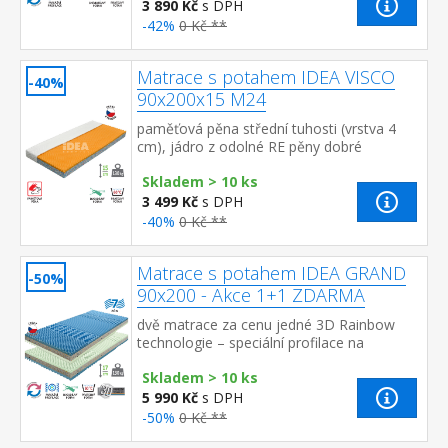
3 890 Kč
s DPH
-42%
0 Kč **
Matrace s potahem IDEA VISCO
-40%
90x200x15 M24
paměťová pěna střední tuhosti (vrstva 4
cm), jádro z odolné RE pěny dobré
ortopedické vlastností a dlouhá životnost
Skladem > 10 ks
matrace vhodná pro ...
3 499 Kč
s DPH
-40%
0 Kč **
Matrace s potahem IDEA GRAND
-50%
90x200 - Akce 1+1 ZDARMA
dvě matrace za cenu jedné 3D Rainbow
technologie – speciální profilace na
sendvičové vrstvě z kombinace Flexifoam
Skladem > 10 ks
pěn různých vlastností a tuhostí, kt...
5 990 Kč
s DPH
-50%
0 Kč **