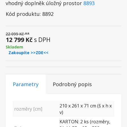
vhodný doplněk úložný prostor
8893
Kód produktu: 8892
22 099 Kč **
12 799 Kč
s DPH
Skladem
Zakoupíte >>ZDE<<
Parametry
Podrobný popis
210 x 261 x 71 cm (š x h x
rozměry [cm]
v)
KARTON: 2 ks (rozměry,