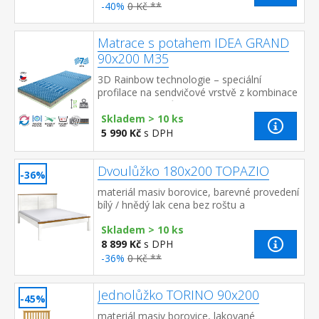
-40%
0 Kč **
Matrace s potahem IDEA GRAND
90x200 M35
3D Rainbow technologie – speciální
profilace na sendvičové vrstvě z kombinace
Flexifoam pěn různých vlastností a tuhostí,
která zajišťuje komfort...
Skladem > 10 ks
5 990 Kč
s DPH
Dvoulůžko 180x200 TOPAZIO
-36%
materiál masiv borovice, barevné provedení
bílý / hnědý lak cena bez roštu a
matrace doporučený rozměr matrace 180 ×
Skladem > 10 ks
200 cm nebo 2 kusy 90 ×...
8 899 Kč
s DPH
-36%
0 Kč **
Jednolůžko TORINO 90x200
-45%
materiál masiv borovice, lakované