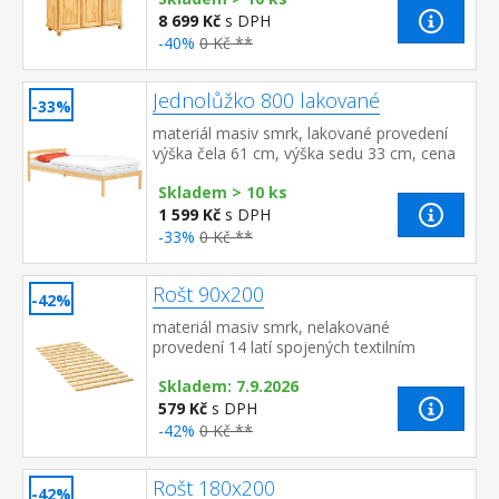
8 699 Kč
s DPH
-40%
0 Kč **
Jednolůžko 800 lakované
-33%
materiál masiv smrk, lakované provedení
výška čela 61 cm, výška sedu 33 cm, cena
bez roštu a matrace doporučený rozměr
Skladem > 10 ks
matrace 90 × 200 cm (M2, M5, M9...
1 599 Kč
s DPH
-33%
0 Kč **
Rošt 90x200
-42%
materiál masiv smrk, nelakované
provedení 14 latí spojených textilním
tkalounem
Skladem: 7.9.2026
579 Kč
s DPH
-42%
0 Kč **
Rošt 180x200
-42%