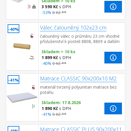
Skladem > 10 ks
3 590 Kč
s DPH
-53%
0 Kč **
Válec čalouněný 102x23 cm
-40%
čalouněný válec o průměru 23 cm vhodné
příslušenství k posteli 8808, 8809 a dalším
Skladem > 10 ks
1 899 Kč
s DPH
-40%
0 Kč **
Matrace CLASSIC 90x200x10 M2
-41%
materiál tvrzený polyuretan matrace bez
potahu
Skladem: 17.8.2026
1 890 Kč
s DPH
-41%
0 Kč **
Matrace CLASSIC PLUS 90x200x11
-40%