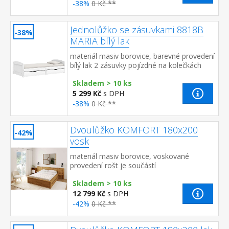
-38%
0 Kč **
Jednolůžko se zásuvkami 8818B
-38%
MARIA bílý lak
materiál masiv borovice, barevné provedení
bílý lak 2 zásuvky pojízdné na kolečkách
jsou v ceně cena včetně roštu (dřevěný
Skladem > 10 ks
laťkový) bez matr...
5 299 Kč
s DPH
-38%
0 Kč **
Dvoulůžko KOMFORT 180x200
-42%
vosk
materiál masiv borovice, voskované
provedení rošt je součástí
dodávky doporučený rozměr matrace 180 ×
Skladem > 10 ks
200 cm nebo 2 kusy 90 × 200 cm vh...
12 799 Kč
s DPH
-42%
0 Kč **