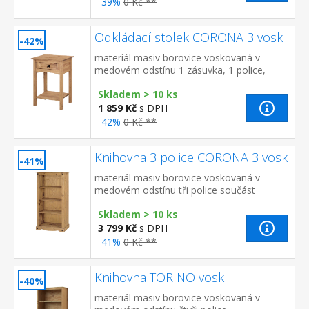
-39%
0 Kč **
Odkládací stolek CORONA 3 vosk
-42%
materiál masiv borovice voskovaná v
medovém odstínu 1 zásuvka, 1 police,
kovová ozdobná úchytka součást sestavy
Skladem > 10 ks
Corona 3
1 859 Kč
s DPH
-42%
0 Kč **
Knihovna 3 police CORONA 3 vosk
-41%
materiál masiv borovice voskovaná v
medovém odstínu tři police součást
sestavy Corona 3
Skladem > 10 ks
3 799 Kč
s DPH
-41%
0 Kč **
Knihovna TORINO vosk
-40%
materiál masiv borovice voskovaná v