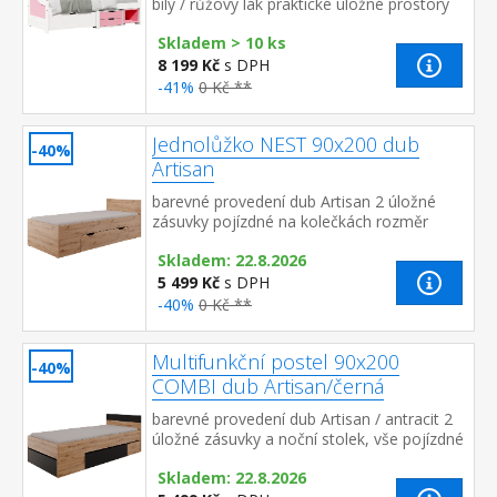
bílý / růžový lak praktické úložné prostory
pod postelí (zásuvky a otevřená police) v
Skladem > 10 ks
ceně cena v...
8 199 Kč
s DPH
-41%
0 Kč **
Jednolůžko NEST 90x200 dub
-40%
Artisan
barevné provedení dub Artisan 2 úložné
zásuvky pojízdné na kolečkách rozměr
zásuvek (š/h/v) 120 × 39 × 26 cm zásuvky
Skladem: 22.8.2026
jsou v ceně, matra...
5 499 Kč
s DPH
-40%
0 Kč **
Multifunkční postel 90x200
-40%
COMBI dub Artisan/černá
barevné provedení dub Artisan / antracit 2
úložné zásuvky a noční stolek, vše pojízdné
na kolečkách možno sestavit se zásuvkami
Skladem: 22.8.2026
na L/P stran...