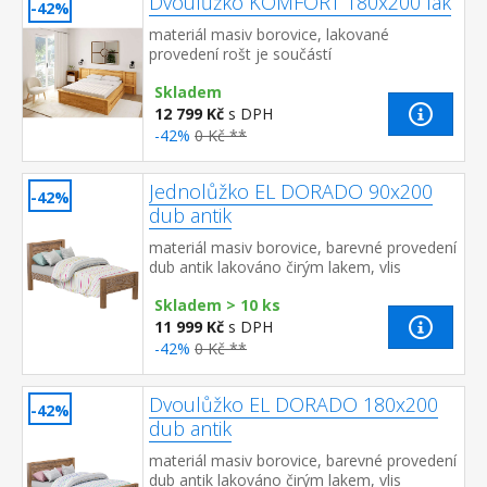
Dvoulůžko KOMFORT 180x200 lak
-42%
materiál masiv borovice, lakované
provedení rošt je součástí
dodávky doporučený rozměr matrace 180 ×
Skladem
200 cm nebo 2 kusy 90 × 200 cm vho...
12 799 Kč
s DPH
-42%
0 Kč **
Jednolůžko EL DORADO 90x200
-42%
dub antik
materiál masiv borovice, barevné provedení
dub antik lakováno čirým lakem, vlis
dřevěné struktury cena bez roštu a
Skladem > 10 ks
matrace doporučený r...
11 999 Kč
s DPH
-42%
0 Kč **
Dvoulůžko EL DORADO 180x200
-42%
dub antik
materiál masiv borovice, barevné provedení
dub antik lakováno čirým lakem, vlis