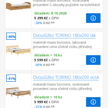
materiál masiv borovice, voskované
provedení 2 zásuvky pojízdné na kolečkách
jsou v ceně cena včetně roštu (dřevěný
Skladem: 8.10.2026
laťkový) bez matrace&nbs...
5 299 Kč
s DPH
-38%
0 Kč **
Dvoulůžko TORINO 180x200 lak
-40%
materiál masiv borovice, lakované
provedení cena včetně roštu (dřevěný
laťkový) bez matrace doporučený rozměr
Skladem > 10 ks
matrace 180 × 200 cm nebo 2 ku...
5 599 Kč
s DPH
-40%
0 Kč **
Dvoulůžko TORINO 180x200 vosk
-41%
materiál masiv borovice, voskované
provedení cena včetně roštu (dřevěný
laťkový) bez matrace doporučený rozměr
Skladem > 10 ks
matrace 180 × 200 cm nebo 2 k...
5 999 Kč
s DPH
-41%
0 Kč **