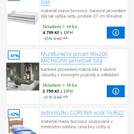
bílé
materiál masiv borovice, barevné provedení
bílý lak výška sedu postele 37 cm dřevěné
laťkové rošty jsou v ceně, matrace nejsou v
Skladem > 10 ks
ceně výsuv možno využ...
4 799 Kč
s DPH
-45%
0 Kč **
Multifunkční postel 90x200
-41%
MICHIGAN perleťově bílá
barevné provedení matná bílá 2 úložné
zásuvky s kovovými pojezdy a odkládací
nika jsou v ceně matrace a rošt nejsou v
Skladem > 10 ks
ceně, doporučený rozmě...
3 799 Kč
s DPH
-41%
0 Kč **
Jednolůžko CORONA vosk 163622
-42%
materiál masiv borovice voskovaná v
medovém odstínu cena bez roštu a
matrace doporučený rozměr matrace 90 ×