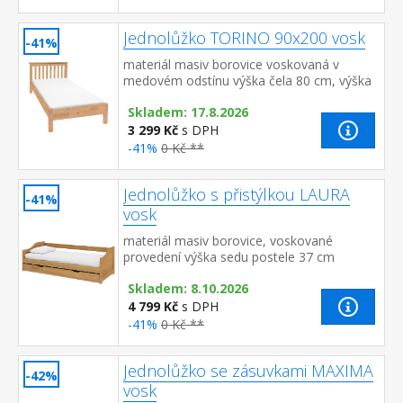
Jednolůžko TORINO 90x200 vosk
-41%
materiál masiv borovice voskovaná v
medovém odstínu výška čela 80 cm, výška
sedu 38 cm, cena bez roštu a
Skladem: 17.8.2026
matrace minimální doporučená výška ...
3 299 Kč
s DPH
-41%
0 Kč **
Jednolůžko s přistýlkou LAURA
-41%
vosk
materiál masiv borovice, voskované
provedení výška sedu postele 37 cm
dřevěné laťkové rošty jsou v ceně, matrace
Skladem: 8.10.2026
nejsou v ceně výsuv možno využít...
4 799 Kč
s DPH
-41%
0 Kč **
Jednolůžko se zásuvkami MAXIMA
-42%
vosk