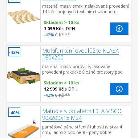
materiál masiv smrk, nelakované provedení
14 latí spojených textilním tkalounem
Skladem > 10 ks
1 099 Kč
s DPH
-42%
0 Kč **
Multifunkční dvoulůžko KLASA
-42%
180x200
materiál masiv borovice, lakované
provedení praktické úložné prostory pod
postelí, výška sedu 44,5 cm 2 výsuvné noční
Skladem > 10 ks
stolky a rošt (dřevěný...
12 999 Kč
s DPH
-42%
0 Kč **
Matrace s potahem IDEA VISCO
-40%
90x200x15 M24
paměťová pěna střední tuhosti (vrstva 4
cm), jádro z odolné RE pěny dobré
ortopedické vlastností a dlouhá životnost