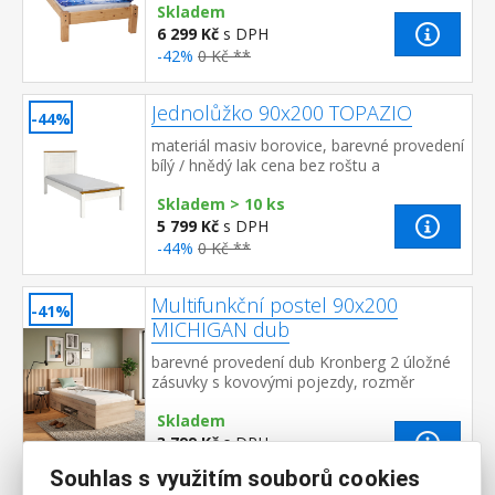
Skladem
200 cm a rošt R1 toto lůžk...
6 299 Kč
s DPH
-42%
0 Kč **
Jednolůžko 90x200 TOPAZIO
-44%
materiál masiv borovice, barevné provedení
bílý / hnědý lak cena bez roštu a
matrace doporučený rozměr matrace 90 ×
Skladem > 10 ks
200 cm a rošt R1 vh...
5 799 Kč
s DPH
-44%
0 Kč **
Multifunkční postel 90x200
-41%
MICHIGAN dub
barevné provedení dub Kronberg 2 úložné
zásuvky s kovovými pojezdy, rozměr
zásuvky (š/v/h) 56 × 11 × 34 cm rozměr niky
Skladem
(š/v/h) 69 × 36 × 26 ...
3 799 Kč
s DPH
-41%
0 Kč **
Souhlas s využitím souborů cookies