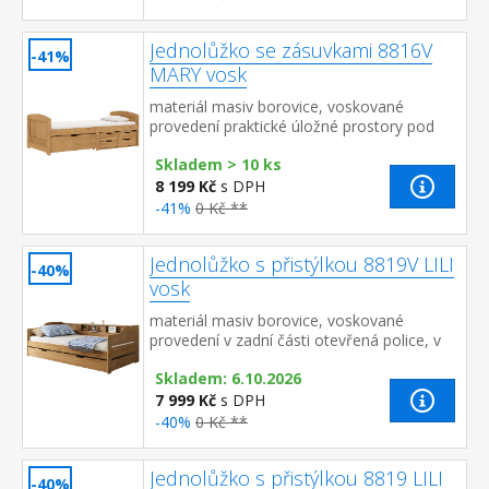
Jednolůžko se zásuvkami 8816V
-41%
MARY vosk
materiál masiv borovice, voskované
provedení praktické úložné prostory pod
postelí (zásuvky) v ceně cena včetně roštu
Skladem > 10 ks
(dřevěný laťkový), mat...
8 199 Kč
s DPH
-41%
0 Kč **
Jednolůžko s přistýlkou 8819V LILI
-40%
vosk
materiál masiv borovice, voskované
provedení v zadní části otevřená police, v
dolní části výsuvná přistýlka cena včetně
Skladem: 6.10.2026
roštů (dřevěné laťko...
7 999 Kč
s DPH
-40%
0 Kč **
Jednolůžko s přistýlkou 8819 LILI
-40%