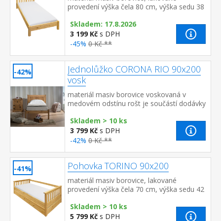
provedení výška čela 80 cm, výška sedu 38
cm, cena bez roštu a matrace minimální
Skladem: 17.8.2026
doporučená výška matrace 15 cm dopo...
3 199 Kč
s DPH
-45%
0 Kč **
Jednolůžko CORONA RIO 90x200
-42%
vosk
materiál masiv borovice voskovaná v
medovém odstínu rošt je součástí dodávky
doporučený rozměr matrace 90 × 200 cm
Skladem > 10 ks
součást sestavy Corona
3 799 Kč
s DPH
-42%
0 Kč **
Pohovka TORINO 90x200
-41%
materiál masiv borovice, lakované
provedení výška čela 70 cm, výška sedu 42
cm, cena bez roštu a matrace minimální
Skladem > 10 ks
doporučená výška matrace ...
5 799 Kč
s DPH