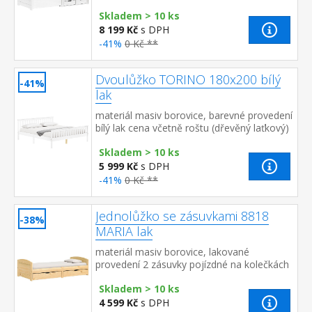
postelí (zásuvky) v ceně cena včetně roštu
Skladem > 10 ks
(dřevěný laťkov...
8 199 Kč
s DPH
-41%
0 Kč **
Dvoulůžko TORINO 180x200 bílý
-41%
lak
materiál masiv borovice, barevné provedení
bílý lak cena včetně roštu (dřevěný laťkový)
bez matrace doporučený rozměr matrace
Skladem > 10 ks
180 × 200 cm n...
5 999 Kč
s DPH
-41%
0 Kč **
Jednolůžko se zásuvkami 8818
-38%
MARIA lak
materiál masiv borovice, lakované
provedení 2 zásuvky pojízdné na kolečkách
jsou v ceně cena včetně roštu (dřevěný
Skladem > 10 ks
laťkový) bez matrace ...
4 599 Kč
s DPH