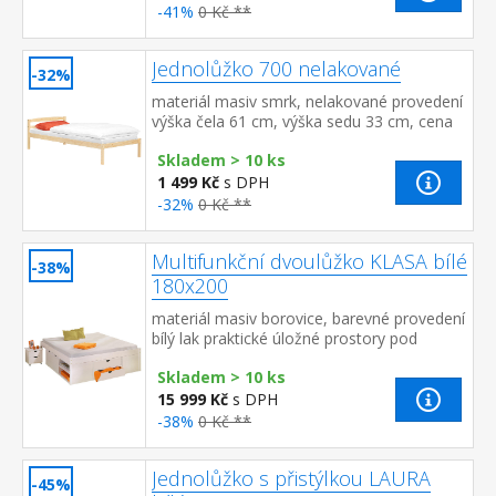
-41%
0 Kč **
Jednolůžko 700 nelakované
-32%
materiál masiv smrk, nelakované provedení
výška čela 61 cm, výška sedu 33 cm, cena
bez roštu a matrace doporučený rozměr
Skladem > 10 ks
matrace 90 × 200 cm (M2,...
1 499 Kč
s DPH
-32%
0 Kč **
Multifunkční dvoulůžko KLASA bílé
-38%
180x200
materiál masiv borovice, barevné provedení
bílý lak praktické úložné prostory pod
postelí, výška sedu 44,5 cm 2 výsuvné noční
Skladem > 10 ks
stolky a rošt ...
15 999 Kč
s DPH
-38%
0 Kč **
Jednolůžko s přistýlkou LAURA
-45%