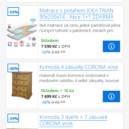
Matrace s potahem IDEA TRIAN
-50%
90x200x14 - Akce 1+1 ZDARMA
dvě matrace za cenu jedné paměťová pěna
různých tuhostí v pánevních zónách pro
odlehčení kloubům a celému pohybovému
Skladem
aparátu 7zónová anatomická masážn...
7 590 Kč
s DPH
-50%
0 Kč **
Komoda 4 zásuvky CORONA vosk
-40%
materiál masiv borovice voskovaná v
medovém odstínu 4 velké zásuvky, kovové
ozdobné úchytky součást sestavy Corona
Skladem > 10 ks
7 699 Kč
s DPH
-40%
0 Kč **
Komoda 3 dveře + 7 zásuvek
-39%
CORONA vosk