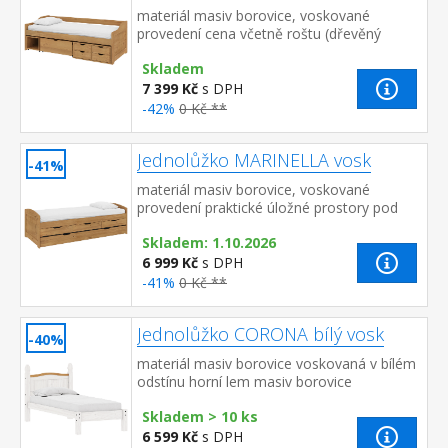
materiál masiv borovice, voskované
provedení cena včetně roštu (dřevěný
laťkový), matrace není v ceně doporučený
Skladem
rozměr matrace 90 × 2...
7 399 Kč
s DPH
-42%
0 Kč **
Jednolůžko MARINELLA vosk
-41%
materiál masiv borovice, voskované
provedení praktické úložné prostory pod
postelí (3 zásuvky) v ceně cena včetně roštu
Skladem: 1.10.2026
(dřevěný laťkový), m...
6 999 Kč
s DPH
-41%
0 Kč **
Jednolůžko CORONA bílý vosk
-40%
materiál masiv borovice voskovaná v bílém
odstínu horní lem masiv borovice
voskovaná v medovém odstínu cena bez
Skladem > 10 ks
roštu a matrace doporuč...
6 599 Kč
s DPH