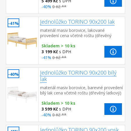
5 499 Kč
s DPH
-40%
0 Kč **
Jednolůžko TORINO 90x200 lak
-41%
materiál masiv borovice, lakované
provedení cena včetně roštu (dřevěný
laťkový) bez matrace doporučený rozměr
Skladem > 10 ks
matrace 90 × 200 cm
3 199 Kč
s DPH
-41%
0 Kč **
Jednolůžko TORINO 90x200 bílý
-40%
lak
materiál masiv borovice, barevné provedení
bílý lak cena včetně roštu (dřevěný laťkový)
bez matrace doporučený rozměr matrace
Skladem > 10 ks
90 × 200 cm
3 599 Kč
s DPH
-40%
0 Kč **
Jednolůžko TORINO 90x200 vosk