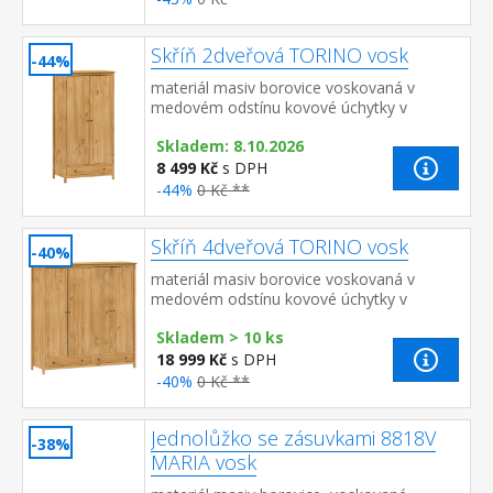
Skříň 2dveřová TORINO vosk
-44%
materiál masiv borovice voskovaná v
medovém odstínu kovové úchytky v
barevném provedení černěná mosaz šatní
Skladem: 8.10.2026
skříň vybavená šatní tyčí a poli...
8 499 Kč
s DPH
-44%
0 Kč **
Skříň 4dveřová TORINO vosk
-40%
materiál masiv borovice voskovaná v
medovém odstínu kovové úchytky v
barevném provedení černěná
Skladem > 10 ks
mosaz prostor dělený na poloviny v levé...
18 999 Kč
s DPH
-40%
0 Kč **
Jednolůžko se zásuvkami 8818V
-38%
MARIA vosk