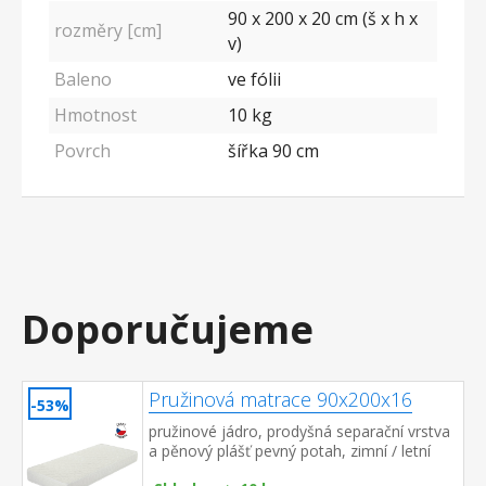
90 x 200 x 20 cm (š x h x
rozměry [cm]
v)
Baleno
ve fólii
Hmotnost
10 kg
Povrch
šířka 90 cm
Doporučujeme
Pružinová matrace 90x200x16
-53%
pružinové jádro, prodyšná separační vrstva
a pěnový plášť pevný potah, zimní / letní
strana doporučená nosnost do 110 kg