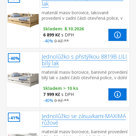
lak
materiál masiv borovice, lakované
provedení v zadní části otevřená police, v
dolní části výsuvná přistýlka cena včetně
Skladem: 8.10.2026
roštů (dřevěné laťkov...
6 899 Kč
s DPH
-40%
0 Kč **
Jednolůžko s přistýlkou 8819B LILI
-40%
bílý lak
materiál masiv borovice, barevné provedení
bílý lak v zadní části otevřená police, v dolní
části výsuvná přistýlka cena včetně roštů
Skladem > 10 ks
(dřevěn...
7 999 Kč
s DPH
-40%
0 Kč **
Jednolůžko se zásuvkami MAXIMA
-41%
růžové
materiál masiv borovice, barevné provedení