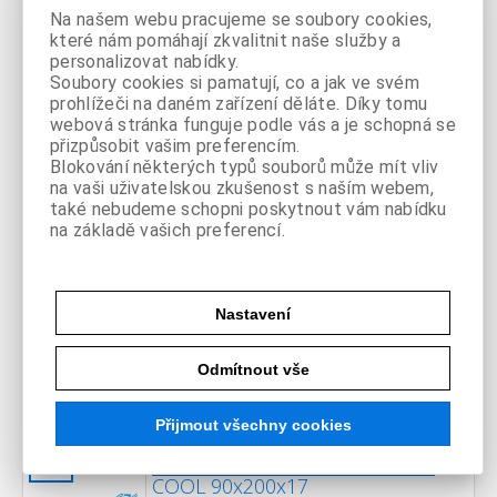
Na našem webu pracujeme se soubory cookies,
Matrace s potahem IDEA
-44%
které nám pomáhají zkvalitnit naše služby a
HARMONY 90x200x15
personalizovat nabídky.
Soubory cookies si pamatují, co a jak ve svém
oboustranná partnerská matrace s
prohlížeči na daném zařízení děláte. Díky tomu
rozdílnou tuhostí stran je vyrobena z
pružných a houževnatých pěn
webová stránka funguje podle vás a je schopná se
Skladem > 10 ks
Flexifoam tužší červená strana má
přizpůsobit vašim preferencím.
anatomickou ...
3 290 Kč
s DPH
Blokování některých typů souborů může mít vliv
-44%
0 Kč **
na vaši uživatelskou zkušenost s naším webem,
také nebudeme schopni poskytnout vám nabídku
na základě vašich preferencí.
Matrace s potahem IDEA TONA
-41%
VISCO 90x200x19
oboustranná sendvičová matrace z
Nastavení
viscoelastické paměťové pěny ViscoFoam®
a vysoce kvalitních polyuretanových
Skladem
pěn obě strany – 7zónová anatomická ...
Odmítnout vše
4 990 Kč
s DPH
-41%
0 Kč **
Přijmout všechny cookies
Matrace s potahem IDEA TONA
-40%
COOL 90x200x17