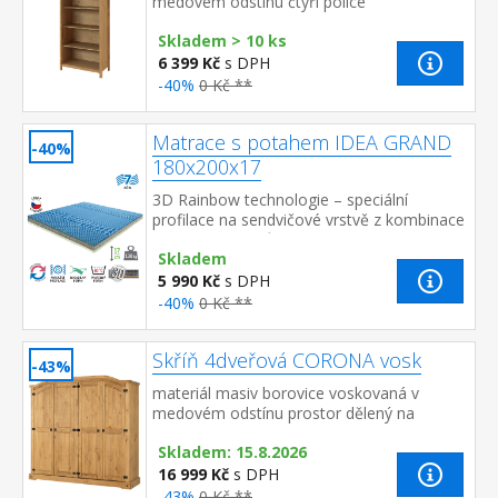
medovém odstínu čtyři police
Skladem > 10 ks
6 399 Kč
s DPH
-40%
0 Kč **
Matrace s potahem IDEA GRAND
-40%
180x200x17
3D Rainbow technologie – speciální
profilace na sendvičové vrstvě z kombinace
Flexifoam pěn různých vlastností a tuhostí,
Skladem
která zajišťuje komfort, vzd...
5 990 Kč
s DPH
-40%
0 Kč **
Skříň 4dveřová CORONA vosk
-43%
materiál masiv borovice voskovaná v
medovém odstínu prostor dělený na
polovinyv levé části šatní tyč a police na
Skladem: 15.8.2026
klobouky v pravé části vlev...
16 999 Kč
s DPH
-43%
0 Kč **