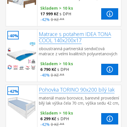
dřevěné struktury cena bez roštu a
Skladem > 10 ks
matrace doporučený r...
17 999 Kč
s DPH
-42%
0 Kč **
Matrace s potahem IDEA TONA
-40%
COOL 140x200x17
oboustranná partnerská sendvičová
matrace z velmi kvalitních polyuretanových
pěn s vyšší objemovou hmotností obě
Skladem > 10 ks
strany – 7zónová anatomická prof...
6 790 Kč
s DPH
-40%
0 Kč **
Pohovka TORINO 90x200 bílý lak
-42%
materiál masiv borovice, barevné provedení
bílý lak výška čela 70 cm, výška sedu 42 cm,
cena bez roštu a matrace minimální
Skladem > 10 ks
doporučená výška ...
6 299 Kč
s DPH
-42%
0 Kč **