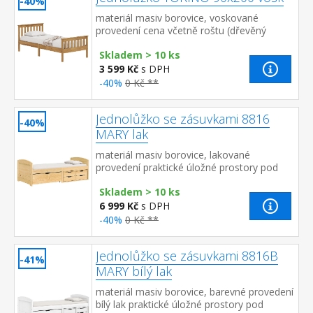
-40%
materiál masiv borovice, voskované
provedení cena včetně roštu (dřevěný
laťkový) bez matrace doporučený rozměr
Skladem > 10 ks
matrace 90 × 200 cm
3 599 Kč
s DPH
-40%
0 Kč **
Jednolůžko se zásuvkami 8816
-40%
MARY lak
materiál masiv borovice, lakované
provedení praktické úložné prostory pod
postelí (zásuvky) v ceně cena včetně roštu
Skladem > 10 ks
(dřevěný laťkový), matr...
6 999 Kč
s DPH
-40%
0 Kč **
Jednolůžko se zásuvkami 8816B
-41%
MARY bílý lak
materiál masiv borovice, barevné provedení
bílý lak praktické úložné prostory pod