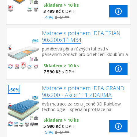
Skladem > 10 ks
matrace vhodná pro ...
3 499 Kč
s DPH
-40%
0 Kč **
Matrace s potahem IDEA TRIAN
90x200x14 M34
paměťová pěna různých tuhostí v
pánevních zónách pro odlehčení kloubům a
celému pohybovému aparátu 7zónová
anatomická masážní profilace přin...
Skladem > 10 ks
7 590 Kč
s DPH
Matrace s potahem IDEA GRAND
-50%
90x200 - Akce 1+1 ZDARMA
dvě matrace za cenu jedné 3D Rainbow
technologie – speciální profilace na
sendvičové vrstvě z kombinace Flexifoam
Skladem > 10 ks
pěn různých vlastností a tuhostí, kt...
5 990 Kč
s DPH
-50%
0 Kč **