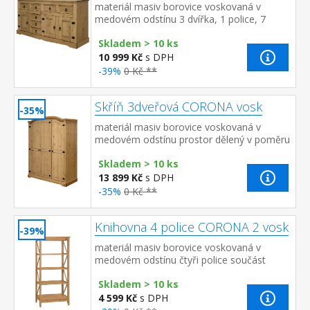
materiál masiv borovice voskovaná v
medovém odstínu 3 dvířka, 1 police, 7
zásuvek, kovové ozdobné úchytky součást
Skladem > 10 ks
sestavy Corona
10 999 Kč
s DPH
-39%
0 Kč **
Skříň 3dveřová CORONA vosk
-35%
materiál masiv borovice voskovaná v
medovém odstínu prostor dělený v poměru
2:1 širší část šatní tyč a police na klobouky,
Skladem > 10 ks
užší část 3 police z toho 2...
13 899 Kč
s DPH
-35%
0 Kč **
Knihovna 4 police CORONA 2 vosk
-39%
materiál masiv borovice voskovaná v
medovém odstínu čtyři police součást
sestavy Corona 2
Skladem > 10 ks
4 599 Kč
s DPH