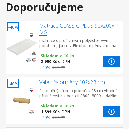
Doporučujeme
Matrace CLASSIC PLUS 90x200x11
-40%
M5
matrace s prošívaným polyesterovým
potahem, jádro z Flexifoam pěny vhodná
pro všechny typy roštů potah snímatelný a
Skladem > 10 ks
pratelný do 40 °C doporu...
2 990 Kč
s DPH
-40%
0 Kč **
Válec čalouněný 102x23 cm
-40%
čalouněný válec o průměru 23 cm vhodné
příslušenství k posteli 8808, 8809 a dalším
Skladem > 10 ks
1 899 Kč
s DPH
-40%
0 Kč **