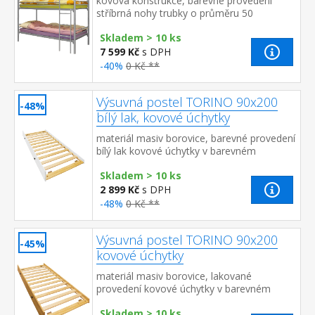
kovová konstrukce, barevné provedení
stříbrná nohy trubky o průměru 50
mm možnost rozložení na dvě stejné
Skladem > 10 ks
postele, nosnost jedné postele 140...
7 599 Kč
s DPH
-40%
0 Kč **
Výsuvná postel TORINO 90x200
-48%
bílý lak, kovové úchytky
materiál masiv borovice, barevné provedení
bílý lak kovové úchytky v barevném
provedení černěná mosaz výsuvná na
Skladem > 10 ks
kolečkách, cena bez matrace ...
2 899 Kč
s DPH
-48%
0 Kč **
Výsuvná postel TORINO 90x200
-45%
kovové úchytky
materiál masiv borovice, lakované
provedení kovové úchytky v barevném
provedení černěná mosaz výsuvná na
Skladem > 10 ks
kolečkách, cena bez matrace ma...