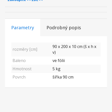
Parametry
Podrobný popis
90 x 200 x 10 cm (š x h x
rozměry [cm]
v)
Baleno
ve fólii
Hmotnost
5 kg
Povrch
šířka 90 cm