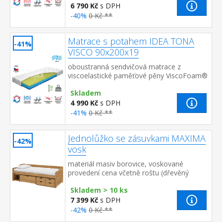
6 790 Kč
s DPH
-40%
0 Kč **
Matrace s potahem IDEA TONA
-41%
VISCO 90x200x19
oboustranná sendvičová matrace z
viscoelastické paměťové pěny ViscoFoam®
a vysoce kvalitních polyuretanových
Skladem
pěn obě strany – 7zónová anatomická ...
4 990 Kč
s DPH
-41%
0 Kč **
Jednolůžko se zásuvkami MAXIMA
-42%
vosk
materiál masiv borovice, voskované
provedení cena včetně roštu (dřevěný
laťkový), matrace není v ceně doporučený
Skladem > 10 ks
rozměr matrace 90 × 2...
7 399 Kč
s DPH
-42%
0 Kč **