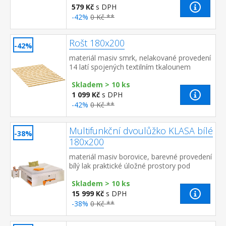
579 Kč
s DPH
-42%
0 Kč **
Rošt 180x200
-42%
materiál masiv smrk, nelakované provedení
14 latí spojených textilním tkalounem
Skladem > 10 ks
1 099 Kč
s DPH
-42%
0 Kč **
Multifunkční dvoulůžko KLASA bílé
-38%
180x200
materiál masiv borovice, barevné provedení
bílý lak praktické úložné prostory pod
postelí, výška sedu 44,5 cm 2 výsuvné noční
Skladem > 10 ks
stolky a rošt ...
15 999 Kč
s DPH
-38%
0 Kč **