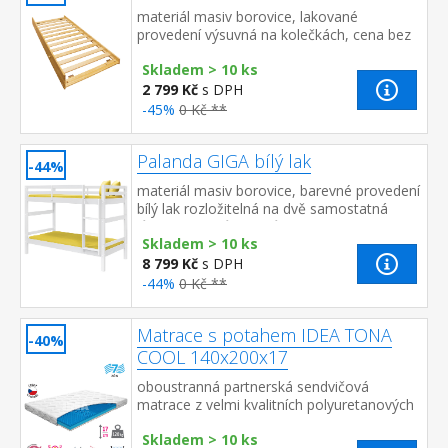
materiál masiv borovice, lakované
provedení výsuvná na kolečkách, cena bez
matrace maximální doporučená výška
Skladem > 10 ks
matrace 14 cm doporučený ...
2 799 Kč
s DPH
-45%
0 Kč **
Palanda GIGA bílý lak
-44%
materiál masiv borovice, barevné provedení
bílý lak rozložitelná na dvě samostatná
lůžka, jedno lůžko může být
Skladem > 10 ks
zvýšené zábrany na horním lůž...
8 799 Kč
s DPH
-44%
0 Kč **
Matrace s potahem IDEA TONA
-40%
COOL 140x200x17
oboustranná partnerská sendvičová
matrace z velmi kvalitních polyuretanových
pěn s vyšší objemovou hmotností obě
Skladem > 10 ks
strany – 7zónová anatomická prof...