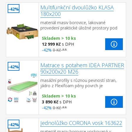
Multifunkční dvoulůžko KLASA
-42%
180x200
materiál masiv borovice, lakované
provedení praktické úložné prostory pod
postelí, výška sedu 44,5 cm 2 výsuvné noční
Skladem > 10 ks
stolky a rošt (dřevěný...
12 999 Kč
s DPH
-42%
0 Kč **
Matrace s potahem IDEA PARTNER
-42%
90x200x20 M26
masážní profily s různou pevností stran,
jádro z Flexifoam pěny povrch je
vyprofilován do 7 anatomických zón na
Skladem > 10 ks
obou stranách tvrdá (bílá) a měkk...
3 890 Kč
s DPH
-42%
0 Kč **
Jednolůžko CORONA vosk 163622
-42%
materiál masiv borovice voskovaná v