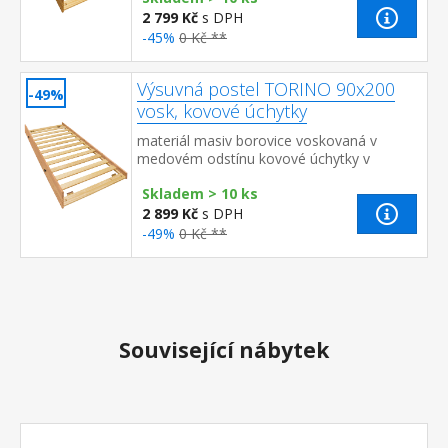
2 799 Kč
s DPH
-45%
0 Kč **
Výsuvná postel TORINO 90x200
-49%
vosk, kovové úchytky
materiál masiv borovice voskovaná v
medovém odstínu kovové úchytky v
barevném provedení černěná
Skladem > 10 ks
mosaz výsuvná na kolečkách, cena bez
matrace...
2 899 Kč
s DPH
-49%
0 Kč **
Související nábytek