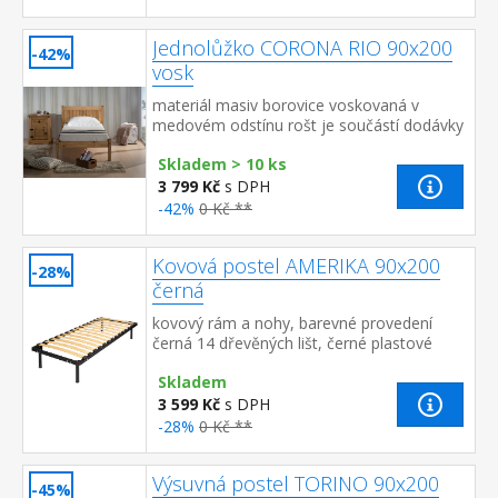
Jednolůžko CORONA RIO 90x200
-42%
vosk
materiál masiv borovice voskovaná v
medovém odstínu rošt je součástí dodávky
doporučený rozměr matrace 90 × 200 cm
Skladem > 10 ks
součást sestavy Corona
3 799 Kč
s DPH
-42%
0 Kč **
Kovová postel AMERIKA 90x200
-28%
černá
kovový rám a nohy, barevné provedení
černá 14 dřevěných lišt, černé plastové
spojky doporučený rozměr matrace 90 ×
Skladem
200 cm
3 599 Kč
s DPH
-28%
0 Kč **
Výsuvná postel TORINO 90x200
-45%