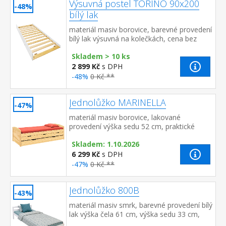
Výsuvná postel TORINO 90x200
-48%
bílý lak
materiál masiv borovice, barevné provedení
bílý lak výsuvná na kolečkách, cena bez
matrace maximální doporučená výška
Skladem > 10 ks
matrace 14 cm dop...
2 899 Kč
s DPH
-48%
0 Kč **
Jednolůžko MARINELLA
-47%
materiál masiv borovice, lakované
provedení výška sedu 52 cm, praktické
úložné prostory pod postelí (3 zásuvky a
Skladem: 1.10.2026
výsuv) jsou v ceně cena včetně roštu ...
6 299 Kč
s DPH
-47%
0 Kč **
Jednolůžko 800B
-43%
materiál masiv smrk, barevné provedení bílý
lak výška čela 61 cm, výška sedu 33 cm,
cena bez roštu a matrace doporučený