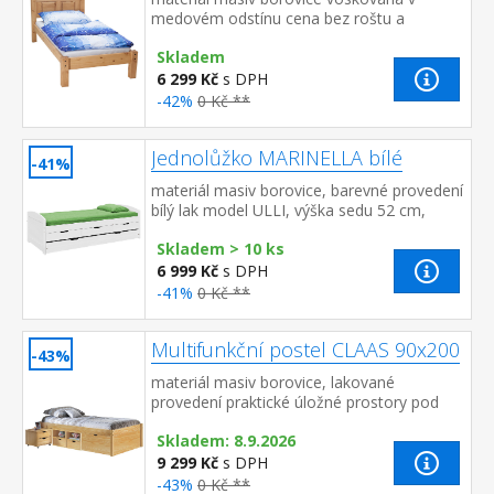
medovém odstínu cena bez roštu a
matrace doporučený rozměr matrace 90 ×
Skladem
200 cm a rošt R1 toto lůžk...
6 299 Kč
s DPH
-42%
0 Kč **
Jednolůžko MARINELLA bílé
-41%
materiál masiv borovice, barevné provedení
bílý lak model ULLI, výška sedu 52 cm,
praktické úložné prostory pod postelí (3
Skladem > 10 ks
zásuvky a výsuv) jsou v cen...
6 999 Kč
s DPH
-41%
0 Kč **
Multifunkční postel CLAAS 90x200
-43%
materiál masiv borovice, lakované
provedení praktické úložné prostory pod
postelí, výsuvný noční stolek a rošt jsou v
Skladem: 8.9.2026
ceně matrace není v ceně, d...
9 299 Kč
s DPH
-43%
0 Kč **