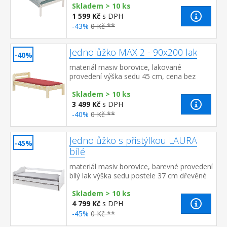
Skladem > 10 ks
rozměr matrace 90 × ...
1 599 Kč
s DPH
-43%
0 Kč **
Jednolůžko MAX 2 - 90x200 lak
-40%
materiál masiv borovice, lakované
provedení výška sedu 45 cm, cena bez
roštu a matrace doporučený rozměr
Skladem > 10 ks
matrace 90 × 200 cm (M2, M5, M9, M1...
3 499 Kč
s DPH
-40%
0 Kč **
Jednolůžko s přistýlkou LAURA
-45%
bílé
materiál masiv borovice, barevné provedení
bílý lak výška sedu postele 37 cm dřevěné
laťkové rošty jsou v ceně, matrace nejsou v
Skladem > 10 ks
ceně výsuv možno využ...
4 799 Kč
s DPH
-45%
0 Kč **