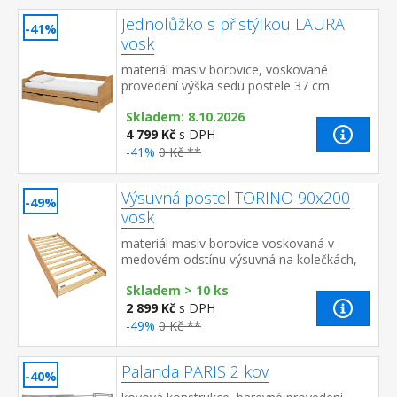
Jednolůžko s přistýlkou LAURA
-41%
vosk
materiál masiv borovice, voskované
provedení výška sedu postele 37 cm
dřevěné laťkové rošty jsou v ceně, matrace
Skladem: 8.10.2026
nejsou v ceně výsuv možno využít...
4 799 Kč
s DPH
-41%
0 Kč **
Výsuvná postel TORINO 90x200
-49%
vosk
materiál masiv borovice voskovaná v
medovém odstínu výsuvná na kolečkách,
cena bez matrace maximální doporučená
Skladem > 10 ks
výška matrace 14 cm dop...
2 899 Kč
s DPH
-49%
0 Kč **
Palanda PARIS 2 kov
-40%