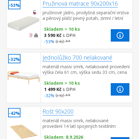
Pružinová matrace 90x200x16
-53%
pružinové jádro, prodyšná separační vrstva
a pěnový plášť pevný potah, zimní / letní
strana doporučená nosnost do 110 kg
Skladem > 10 ks
3 590 Kč
s DPH
-53%
0 Kč **
Jednolůžko 700 nelakované
-32%
materiál masiv smrk, nelakované provedení
výška čela 61 cm, výška sedu 33 cm, cena
bez roštu a matrace doporučený rozměr
Skladem > 10 ks
matrace 90 × 200 cm (M2,...
1 499 Kč
s DPH
-32%
0 Kč **
Rošt 90x200
-42%
materiál masiv smrk, nelakované
provedení 14 latí spojených textilním
tkalounem
Skladem: 8.9.2026