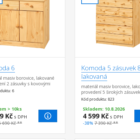
da 6
Komoda 5 zásuvek 
lakovaná
l masiv borovice, lakované
ení 2 zásuvky s kovovými
materiál masiv borovice, lak
, skřínka s dvířky a variabilní
duktu: 6
provedení 5 širokých zásuvek
hloubka zásuvky 27,5 cm
kovovými pojezdy, hloubka 
Kód produktu: 823
36,5 cm
em > 10ks
Skladem: 10.8.2026
9 Kč
4 599 Kč
s DPH
s DPH
5 690 Kč **
-38%
7 390 Kč **