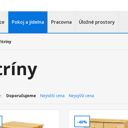
ce
Pokoj a jídelna
Pracovna
Úložné prostory
itríny
tríny
e:
Doporučujeme
Nejnižší cena
Nejvyšší cena
-40%