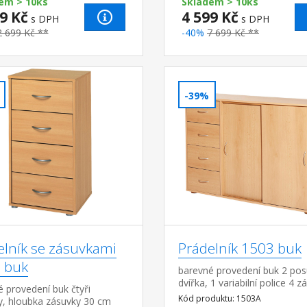
em > 10ks
Skladem > 10ks
9 Kč
4 599 Kč
s DPH
s DPH
2 699 Kč **
-40%
7 699 Kč **
-39%
elník se zásuvkami
Prádelník 1503 buk
 buk
barevné provedení buk 2 po
dvířka, 1 variabilní police 4 z
 provedení buk čtyři
hloubka zásuvky 30 cm
Kód produktu: 1503A
y, hloubka zásuvky 30 cm