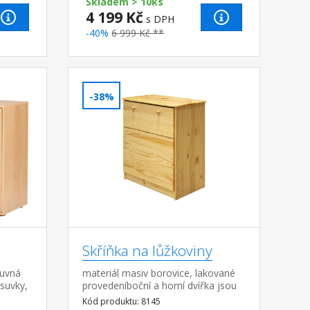
cm prostor pro mik...
Skladem > 10ks
4 199 Kč
s DPH
-40%
6 999 Kč **
-38%
Skříňka na lůžkoviny
suvná
materiál masiv borovice, lakované
ásuvky,
provedeníboční a horní dvířka jsou
výklopná
Kód produktu: 8145