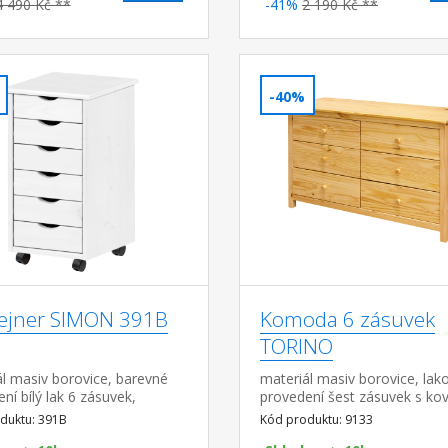
4 490 Kč **
-41%
2 190 Kč **
-40%
ejner SIMON 391B
Komoda 6 zásuvek
TORINO
l masiv borovice, barevné
materiál masiv borovice, lak
ní bílý lak 6 zásuvek,
provedení šest zásuvek s ko
ý na kolečkách vnitřní
pojezdy
duktu: 391B
Kód produktu: 9133
zásuvky (š/h/v) 26,7 × 32,5 ×