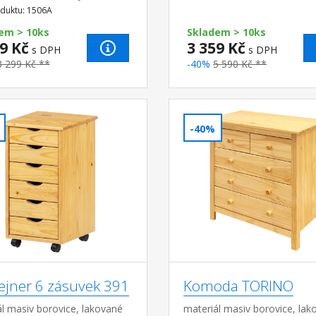
duktu: 1506A
em > 10ks
Skladem > 10ks
9 Kč
3 359 Kč
s DPH
s DPH
3 299 Kč **
-40%
5 590 Kč **
-40%
ejner 6 zásuvek 391
Komoda TORINO
l masiv borovice, lakované
materiál masiv borovice, lak