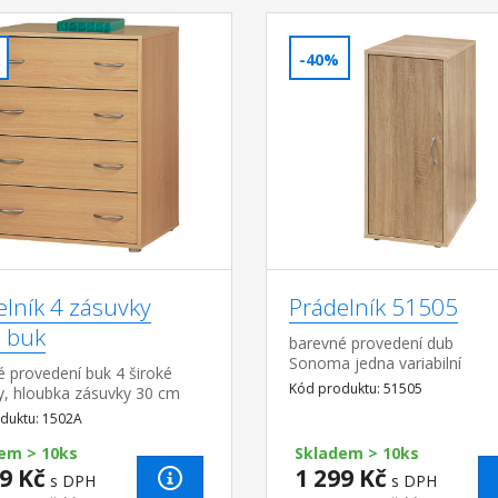
-40%
elník 4 zásuvky
Prádelník 51505
 buk
barevné provedení dub
Sonoma jedna variabilní
 provedení buk 4 široké
police montáž dvířek možná
Kód produktu: 51505
y, hloubka zásuvky 30 cm
levou i pravou stranu
duktu: 1502A
em > 10ks
Skladem > 10ks
9 Kč
1 299 Kč
s DPH
s DPH