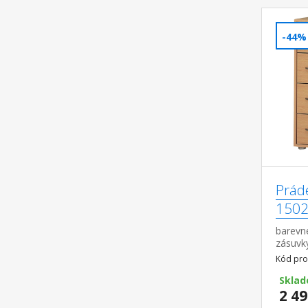
-44%
Prád
1502
barevné
zásuvk
Kód pro
Sklad
2 49