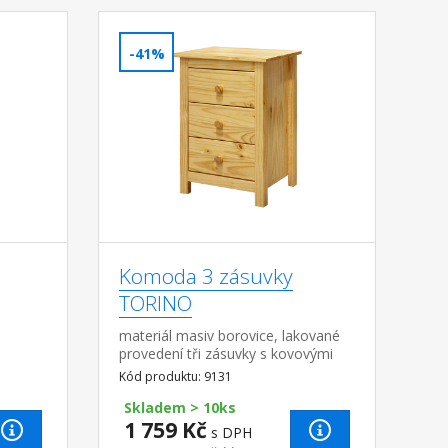
-41%
Komoda 3 zásuvky
TORINO
materiál masiv borovice, lakované
 na
provedení tři zásuvky s kovovými
pojezdy
Kód produktu: 9131
Skladem > 10ks
1 759 Kč
s DPH