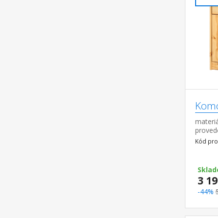
Komo
materiá
proved
pojezdy
Kód pro
policí 
Sklad
3 19
-44%