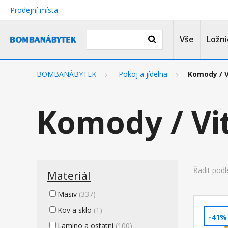
Prodejní místa
Vše
Ložni
BOMBANÁBYTEK
Pokoj a jídelna
Komody / V
Komody / Vi
Řadit podl
Materiál
Masiv
(337)
Kov a sklo
(1)
-41%
Lamino a ostatní
(100)