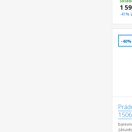
6 cm
Sklad
1 59
-41%
-40%
Prád
1506
barevné
zásuvk