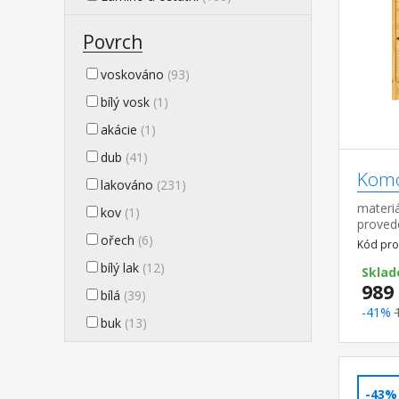
Povrch
voskováno
(93)
bílý vosk
(1)
akácie
(1)
dub
(41)
Komo
lakováno
(231)
materiá
kov
(1)
proved
ořech
(6)
pojezd
Kód pro
bílý lak
(12)
Sklad
989
bílá
(39)
-41%
buk
(13)
-43%