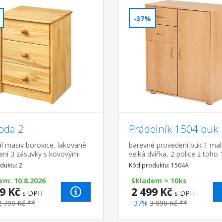
-37%
da 2
Prádelník 1504 buk
l masiv borovice, lakované
barevné provedení buk 1 mal
ení 3 zásuvky s kovovými
velká dvířka, 2 police z toho 
y, hloubka zásuvky 27,5 cm
variabilní 2 zásuvky, hloubka
duktu: 2
Kód produktu: 1504A
zásuvky 30 cm
em: 10.8.2026
Skladem > 10ks
9 Kč
2 499 Kč
s DPH
s DPH
2 790 Kč **
-37%
3 990 Kč **