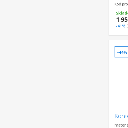
Kód pro
Sklad
1 95
-41%
-44%
Kont
materiá