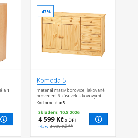
-43%
Komoda 5
á a 1
materiál masiv borovice, lakované
1
provedení 6 zásuvek s kovovými
pojezdy, skřínka s dvířky a variabilní
Kód produktu: 5
policí hloubka zásuvky 27,5 cm
Skladem: 10.8.2026
4 599 Kč
s DPH
-43%
8 099 Kč **