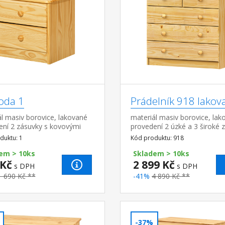
da 1
Prádelník 918 lakov
l masiv borovice, lakované
materiál masiv borovice, lak
ení 2 zásuvky s kovovými
provedení 2 úzké a 3 široké 
y, hloubka zásuvky 27,5 cm
s kovovými pojezdy, hloubka
duktu: 1
Kód produktu: 918
zásuvky 32,5 cm
em > 10ks
Skladem > 10ks
 Kč
2 899 Kč
s DPH
s DPH
1 690 Kč **
-41%
4 890 Kč **
-37%