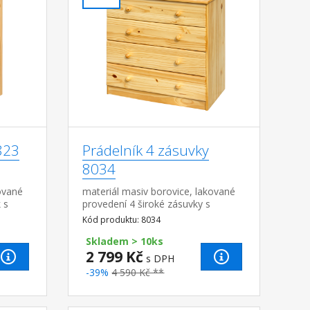
823
Prádelník 4 zásuvky
8034
ované
materiál masiv borovice, lakované
 s
provedení 4 široké zásuvky s
zásuvky
kovovými pojezdy, hloubka zásuvky
Kód produktu: 8034
32,5 cm
Skladem > 10ks
2 799 Kč
s DPH
-39%
4 590 Kč **