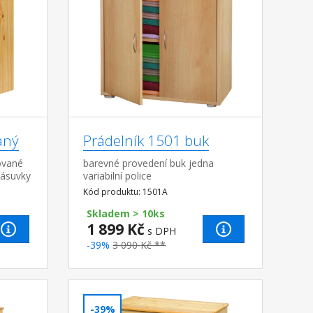
aný
Prádelník 1501 buk
ované
barevné provedení buk jedna
zásuvky
variabilní police
Kód produktu: 1501A
Skladem > 10ks
1 899 Kč
s DPH
-39%
3 090 Kč **
-39%