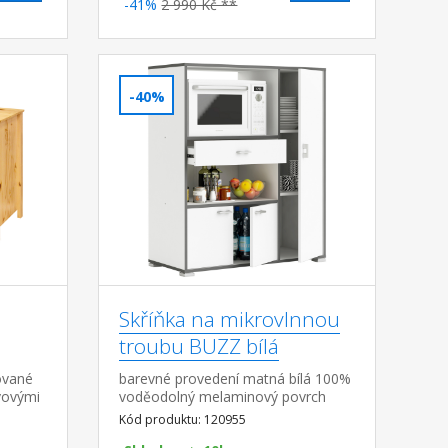
-41%
2 990 Kč **
-40%
Skříňka na mikrovlnnou
troubu BUZZ bílá
ované
barevné provedení matná bílá 100%
vovými
voděodolný melaminový povrch
jedna zásuvka s kovovými pojezdy,
Kód produktu: 120955
rozměr zásuvky (š/h/v) 52 × 33 × 7