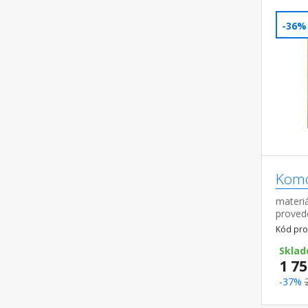
-36%
Komo
materiá
proved
pojezd
Kód pro
Sklad
1 75
-37%