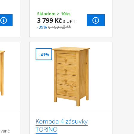
Skladem > 10ks
3 799 Kč
s DPH
-39%
6 199 Kč **
-41%
Komoda 4 zásuvky
TORINO
ované