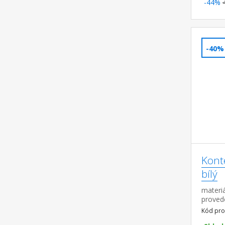
-44%
-40%
Kont
bílý
materiá
provede
pojízdn
Kód pro
rozměr 