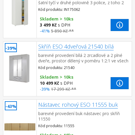
šatní tyčí v druhé polovině 3 police, z toho 2
variabilní rozměr police (š/h) 38 × 40 cm ke
Kód produktu: IN175062
skříni je mo...
Skladem > 10ks
3 499 Kč
s DPH
-41%
5 890 Kč **
Skříň ESO 4dveřová 21540 bílá
-39%
barevné provedení bílá 2 zrcadlové a 2 plné
dveře, prostor dělený v poměru 1:2:1 ve všech
třech částech šatní tyč a police, ve střední
Kód produktu: 21540
časti...
Skladem > 10ks
10 499 Kč
s DPH
-39%
17 299 Kč **
Nástavec rohový ESO 11555 buk
-43%
barevné provedení buk nástavec pro skříň
11550
Kód produktu: 11555