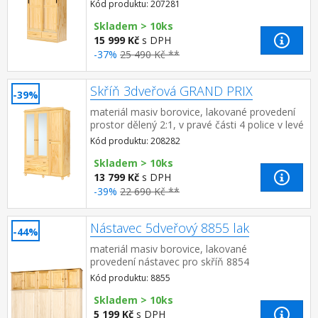
v levé části 4 police, v pravé části 1 police a
Kód produktu: 207281
kovová šatní...
Skladem > 10ks
15 999 Kč
s DPH
-37%
25 490 Kč **
Skříň 3dveřová GRAND PRIX
-39%
materiál masiv borovice, lakované provedení
prostor dělený 2:1, v pravé části 4 police v levé
části dveře se zrcadlem, kovová šatní tyč, 2
Kód produktu: 208282
zásuvk...
Skladem > 10ks
13 799 Kč
s DPH
-39%
22 690 Kč **
Nástavec 5dveřový 8855 lak
-44%
materiál masiv borovice, lakované
provedení nástavec pro skříň 8854
Kód produktu: 8855
Skladem > 10ks
5 199 Kč
s DPH