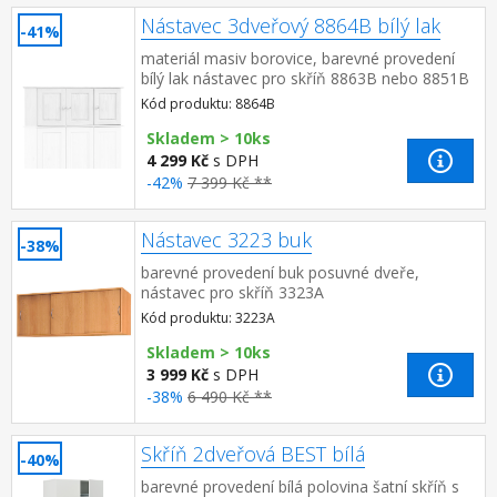
Nástavec 3dveřový 8864B bílý lak
-41%
materiál masiv borovice, barevné provedení
bílý lak nástavec pro skříň 8863B nebo 8851B
Kód produktu: 8864B
Skladem > 10ks
4 299 Kč
s DPH
-42%
7 399 Kč **
Nástavec 3223 buk
-38%
barevné provedení buk posuvné dveře,
nástavec pro skříň 3323A
Kód produktu: 3223A
Skladem > 10ks
3 999 Kč
s DPH
-38%
6 490 Kč **
Skříň 2dveřová BEST bílá
-40%
barevné provedení bílá polovina šatní skříň s