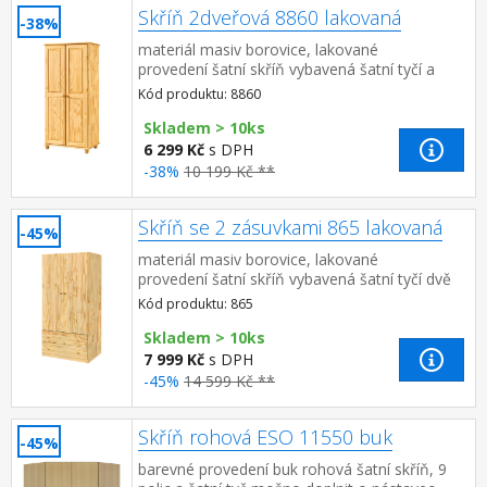
Skříň 2dveřová 8860 lakovaná
-38%
materiál masiv borovice, lakované
provedení šatní skříň vybavená šatní tyčí a
policí doporučený nástavec 8861
Kód produktu: 8860
Skladem > 10ks
6 299 Kč
s DPH
-38%
10 199 Kč **
Skříň se 2 zásuvkami 865 lakovaná
-45%
materiál masiv borovice, lakované
provedení šatní skříň vybavená šatní tyčí dvě
široké zásuvky s kovovými
Kód produktu: 865
pojezdy doporučený nástavec 8...
Skladem > 10ks
7 999 Kč
s DPH
-45%
14 599 Kč **
Skříň rohová ESO 11550 buk
-45%
barevné provedení buk rohová šatní skříň, 9