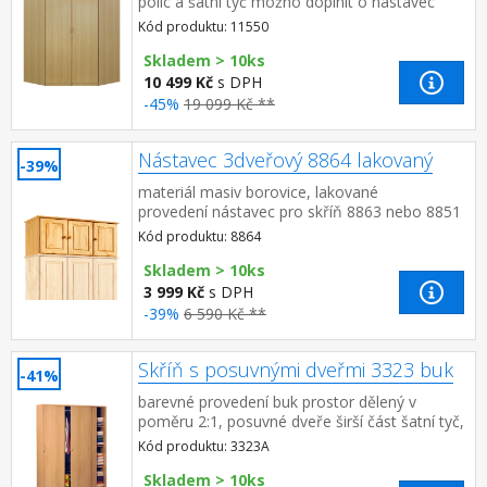
polic a šatní tyč možno doplnit o nástavec
11555
Kód produktu: 11550
Skladem > 10ks
10 499 Kč
s DPH
-45%
19 099 Kč **
Nástavec 3dveřový 8864 lakovaný
-39%
materiál masiv borovice, lakované
provedení nástavec pro skříň 8863 nebo 8851
Kód produktu: 8864
Skladem > 10ks
3 999 Kč
s DPH
-39%
6 590 Kč **
Skříň s posuvnými dveřmi 3323 buk
-41%
barevné provedení buk prostor dělený v
poměru 2:1, posuvné dveře širší část šatní tyč,
užší část 3 variabilní police doporučený
Kód produktu: 3323A
nástave...
Skladem > 10ks