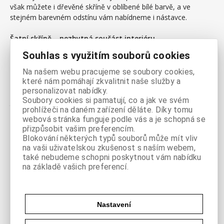
však můžete i dřevěné skříně v oblíbené bílé barvě, a ve
stejném barevném odstínu vám nabídneme i nástavce.
Šatní skříně – nezbytná součást interiéru
S řešením úložného prostoru v ložnici úzce souvisí pořízení
Souhlas s využitím souborů cookies
kvalitní skříně, do níž lze uložit spoustu věcí, včetně oblečení. V
naší internetové prodejně najdete i dřevěné skříně vhodné do
Na našem webu pracujeme se soubory cookies,
předsíně nebo dětského pokoje. Máme pro vás připraveny
které nám pomáhají zkvalitnit naše služby a
šatní skříně různých konstrukcí, barev a dekorů. Volba záleží
personalizovat nabídky.
Soubory cookies si pamatují, co a jak ve svém
jen na vás! Pořídit si můžete například prostornou třídveřovou
prohlížeči na daném zařízení děláte. Díky tomu
skříň (barevné provedení buk), která je vybavena šatní tyčí,
webová stránka funguje podle vás a je schopná se
dvěma variabilními policemi a má dvě zásuvky. Na tuto skříň je
přizpůsobit vašim preferencím.
možné objednat také nástavec.
Blokování některých typů souborů může mít vliv
Stylové skříně do moderních i klasických interiérů
na vaši uživatelskou zkušenost s naším webem,
Preferujete originalitu a nadčasový design? Nabídneme vám
také nebudeme schopni poskytnout vám nabídku
atraktivní čtyřdveřovou skříň, v kombinaci bílého ořechu a
na základě vašich preferencí.
dvou zrcadlových dveří. Tyto dřevěné skříně jsou děleny na tři
přehledné části, a to dvě úzké šatní skříně a jednu širokou
šatní skříň. Výhodou jsou i dvě prostorné zásuvky ve spodní
Nastavení
části nábytku. Pohodlnou manipulaci vám zaručuje skříň s
posuvnými dveřmi, na niž lze také umísit nástavec.