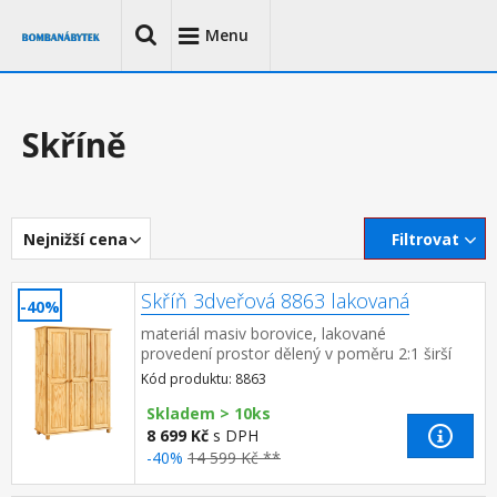
Menu
Skříně
Nejnižší cena
Filtrovat
Skříň 3dveřová 8863 lakovaná
-40%
materiál masiv borovice, lakované
provedení prostor dělený v poměru 2:1 širší
část šatní tyč a police, užší část 3 variabilní
Kód produktu: 8863
police do...
Skladem > 10ks
8 699 Kč
s DPH
-40%
14 599 Kč **