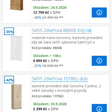
zásuvka, kovové ozdo...
Skladem: 24.9.2026
12 799 Kč
s DPH
-40%
21 399 Kč **
Skříň 2dveřová 8860B bílý lak
-35%
materiál masiv borovice, barevné provedení
bílý lak šatní skříň vybavená šatní tyčí a
policí doporučený nástavec 8861B
Kód produktu: 8860B
Skladem > 10ks
6 899 Kč
s DPH
-35%
10 690 Kč **
Skříň 2dveřová 107862 dub
-42%
barevné provedení dub Sonoma 3 police, 2
velké zásuvky s kovovými pojezdy
Kód produktu: 107862
Skladem: 30.9.2026
3 299 Kč
s DPH