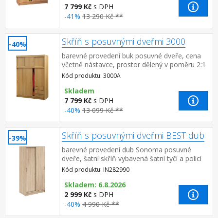
7 799 Kč
s DPH
-41%
13 290 Kč **
Skříň s posuvnými dveřmi 3000
-40%
barevné provedení buk posuvné dveře, cena
včetně nástavce, prostor dělený v poměru 2:1
širší část šatní tyč, užší část 2 variabilní police,
Kód produktu: 3000A
3 zás...
Skladem
7 799 Kč
s DPH
-40%
13 099 Kč **
Skříň s posuvnými dveřmi BEST dub
-39%
barevné provedení dub Sonoma posuvné
dveře, šatní skříň vybavená šatní tyčí a policí
Kód produktu: IN282990
Skladem: 6.8.2026
2 999 Kč
s DPH
-40%
4 990 Kč **