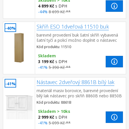
Skladem > 10ks
4 899 Kč
s DPH
-44%
8 699 Kč **
Skříň ESO 1dveřová 11510 buk
-40%
barevné provedení buk šatní skříň vybavená
šatní tyčí a policí možno doplnit o nástavec
11515
Kód produktu: 11510
Skladem
3 199 Kč
s DPH
-41%
5 390 Kč **
Nástavec 2dveřový 8861B bílý lak
-41%
materiál masiv borovice, barevné provedení
bílý lak nástavec pro skříň 8860B nebo 8850B
Kód produktu: 8861B
Skladem > 10ks
2 999 Kč
s DPH
-41%
5 099 Kč **