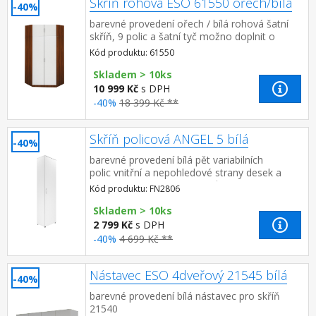
Skříň rohová ESO 61550 ořech/bílá
-40%
barevné provedení ořech / bílá rohová šatní
skříň, 9 polic a šatní tyč možno doplnit o
nástavec 61555
Kód produktu: 61550
Skladem > 10ks
10 999 Kč
s DPH
-40%
18 399 Kč **
Skříň policová ANGEL 5 bílá
-40%
barevné provedení bílá pět variabilních
polic vnitřní a nepohledové strany desek a
police skříně mohou být v různém barevném
Kód produktu: FN2806
provedení, např...
Skladem > 10ks
2 799 Kč
s DPH
-40%
4 699 Kč **
Nástavec ESO 4dveřový 21545 bílá
-40%
barevné provedení bílá nástavec pro skříň
21540