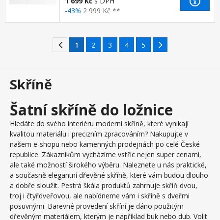
1 699 Kč
s DPH
-43%
2 999 Kč **
1
2
3
4
5
Skříně
Šatní skříně do ložnice
Hledáte do svého interiéru moderní skříně, které vynikají
kvalitou materiálu i precizním zpracováním? Nakupujte v
našem e-shopu nebo kamenných prodejnách po celé České
republice. Zákazníkům vycházíme vstříc nejen super cenami,
ale také možností širokého výběru. Naleznete u nás praktické,
a současně elegantní dřevěné skříně, které vám budou dlouho
a dobře sloužit. Pestrá škála produktů zahrnuje skříň dvou,
troj i čtyřdveřovou, ale nabídneme vám i skříně s dveřmi
posuvnými. Barevné provedení skříní je dáno použitým
dřevěným materiálem, kterým je například buk nebo dub. Volit