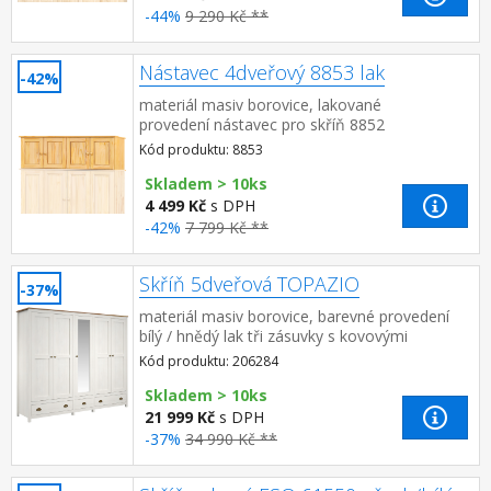
-44%
9 290 Kč **
Nástavec 4dveřový 8853 lak
-42%
materiál masiv borovice, lakované
provedení nástavec pro skříň 8852
Kód produktu: 8853
Skladem > 10ks
4 499 Kč
s DPH
-42%
7 799 Kč **
Skříň 5dveřová TOPAZIO
-37%
materiál masiv borovice, barevné provedení
bílý / hnědý lak tři zásuvky s kovovými
úchytkami a pojezdy v levé části 3 police, ve
Kód produktu: 206284
střední a p...
Skladem > 10ks
21 999 Kč
s DPH
-37%
34 990 Kč **