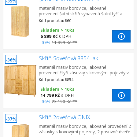
-39%
materiál masiv borovice, lakované
provedení šatní skříň vybavená šatní tyčí a
policí doporučený nástavec 811
Kód produktu: 860
Skladem > 10ks
6 899 Kč
s DPH
-39%
11 399 Kč **
Skříň 5dveřová 8854 lak
-36%
materiál masiv borovice, lakované
provedení čtyři zásuvky s kovovými pojezdy v
levé části dvě šatní tyče, ve střední části 1
Kód produktu: 8854
police a v prav...
Skladem > 10ks
14 799 Kč
s DPH
-36%
23 190 Kč **
Skříň 2dveřová ONIX
-37%
materiál masiv borovice, lakované provedení 2
zásuvky s kovovými pojezdy, 2 posuvné dveře