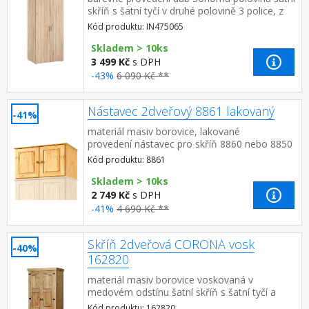
skříň s šatní tyčí v druhé polovině 3 police, z
toho 2 variabilní rozměr police (š/h) 38 × 40
Kód produktu: IN475065
cm...
Skladem > 10ks
3 499 Kč
s DPH
-43%
6 090 Kč **
Nástavec 2dveřový 8861 lakovaný
-41%
materiál masiv borovice, lakované
provedení nástavec pro skříň 8860 nebo 8850
Kód produktu: 8861
Skladem > 10ks
2 749 Kč
s DPH
-41%
4 690 Kč **
Skříň 2dveřová CORONA vosk
-40%
162820
materiál masiv borovice voskovaná v
medovém odstínu šatní skříň s šatní tyčí a
policí na klobouky ve spodní části velká
Kód produktu: 162820