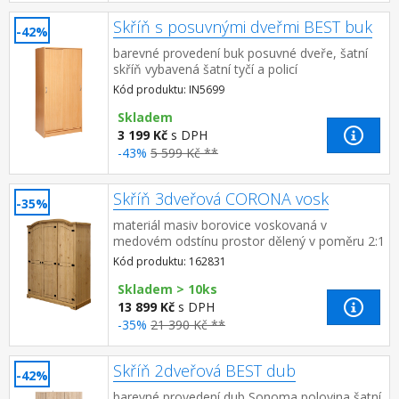
Skříň s posuvnými dveřmi BEST buk
-42%
barevné provedení buk posuvné dveře, šatní
skříň vybavená šatní tyčí a policí
Kód produktu: IN5699
Skladem
3 199 Kč
s DPH
-43%
5 599 Kč **
Skříň 3dveřová CORONA vosk
-35%
materiál masiv borovice voskovaná v
medovém odstínu prostor dělený v poměru 2:1
širší část šatní tyč a police na klobouky, užší
Kód produktu: 162831
část 3 police z toho 2...
Skladem > 10ks
13 899 Kč
s DPH
-35%
21 390 Kč **
Skříň 2dveřová BEST dub
-42%
barevné provedení dub Sonoma polovina šatní