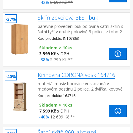
-42%
5 690 Kč **
Skříň 2dveřová BEST buk
-37%
barevné provedení buk polovina šatní skříň s
šatní tyčí v druhé polovině 3 police, z toho 2
variabilní rozměr police (š/h) 38 × 40 cm ke
Kód produktu: IN107863
skříni je mož...
Skladem > 10ks
3 599 Kč
s DPH
-38%
5 790 Kč **
Knihovna CORONA vosk 164716
-40%
materiál masiv borovice voskovaná v
medovém odstínu 2 police, 2 dvířka, kovové
ozdobné úchytky součást sestavy Corona
Kód produktu: 164716
Skladem > 10ks
7 599 Kč
s DPH
-40%
12 699 Kč **
Šatní skříň 860 lakovaná