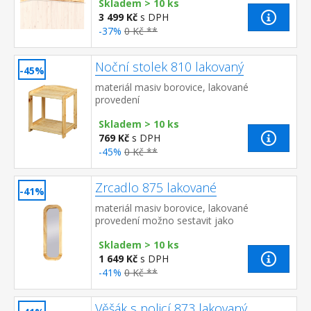
Skladem > 10 ks
3 499 Kč
s DPH
-37%
0 Kč **
Noční stolek 810 lakovaný
-45%
materiál masiv borovice, lakované
provedení
Skladem > 10 ks
769 Kč
s DPH
-45%
0 Kč **
Zrcadlo 875 lakované
-41%
materiál masiv borovice, lakované
provedení možno sestavit jako
předsíňovou stěnu s botníkem 874 a
Skladem > 10 ks
věšákem 873 všechny tři produkty možno
ta...
1 649 Kč
s DPH
-41%
0 Kč **
Věšák s policí 873 lakovaný