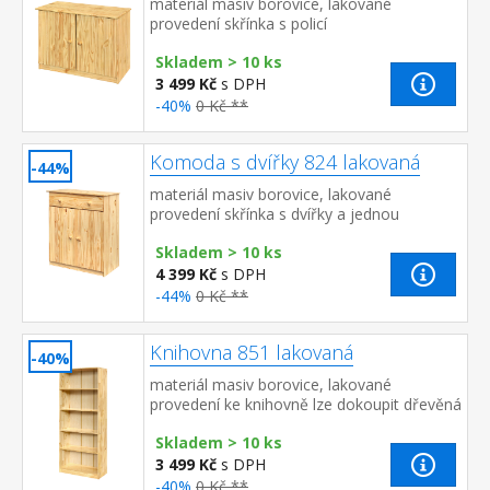
materiál masiv borovice, lakované
provedení skřínka s policí
Skladem > 10 ks
3 499 Kč
s DPH
-40%
0 Kč **
Komoda s dvířky 824 lakovaná
-44%
materiál masiv borovice, lakované
provedení skřínka s dvířky a jednou
variabilní policí široká zásuvka s kovovými
Skladem > 10 ks
pojezdy, hloubka zásuvky 36,5 cm&nbs...
4 399 Kč
s DPH
-44%
0 Kč **
Knihovna 851 lakovaná
-40%
materiál masiv borovice, lakované
provedení ke knihovně lze dokoupit dřevěná
dvířka 855 nebo 855K cena knihovny je bez
Skladem > 10 ks
dvířek
3 499 Kč
s DPH
-40%
0 Kč **