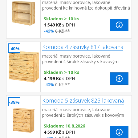
materiál masiv borovice, lakované
provedení ke knihovně lze dokoupit dřevěná
dvířka 855 nebo 855K cena knihovny je bez
Skladem > 10 ks
dvířek
1 549 Kč
s DPH
-46%
0 Kč **
Komoda 4 zásuvky 817 lakovaná
-40%
materiál masiv borovice, lakované
provedení 4 široké zásuvky s kovovými
pojezdy, hloubka zásuvky 36,5 cm
Skladem > 10 ks
4 199 Kč
s DPH
-40%
0 Kč **
Komoda 5 zásuvek 823 lakovaná
-38%
materiál masiv borovice, lakované
provedení 5 širokých zásuvek s kovovými
pojezdy, hloubka zásuvky 36,5 cm
Skladem: 10.8.2026
4 599 Kč
s DPH