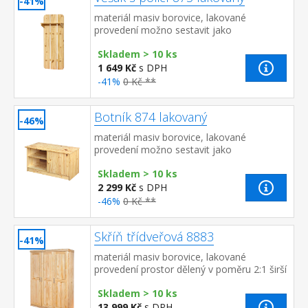
-41%
materiál masiv borovice, lakované
provedení možno sestavit jako
předsíňovou stěnu s botníkem 874 a
Skladem > 10 ks
zrcadlem 875 všechny tři produkty možno
t...
1 649 Kč
s DPH
-41%
0 Kč **
Botník 874 lakovaný
-46%
materiál masiv borovice, lakované
provedení možno sestavit jako
předsíňovou stěnu s věšákem 873 a
Skladem > 10 ks
zrcadlem 875 všechny tři produkty možno
ta...
2 299 Kč
s DPH
-46%
0 Kč **
Skříň třídveřová 8883
-41%
materiál masiv borovice, lakované
provedení prostor dělený v poměru 2:1 širší
část šatní tyč a police, užší část 3 variabilní
Skladem > 10 ks
police
13 999 Kč
s DPH