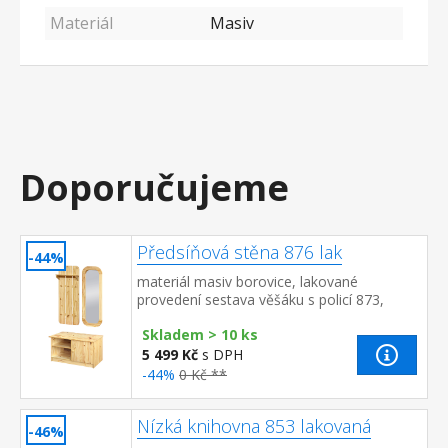
Materiál
Masiv
Doporučujeme
Předsíňová stěna 876 lak
-44%
materiál masiv borovice, lakované
provedení sestava věšáku s policí 873,
botníku 874 a zrcadla 875 rozměr věšáku s
Skladem > 10 ks
policí (š/h/v) 47 × 20 × ...
5 499 Kč
s DPH
-44%
0 Kč **
Nízká knihovna 853 lakovaná
-46%