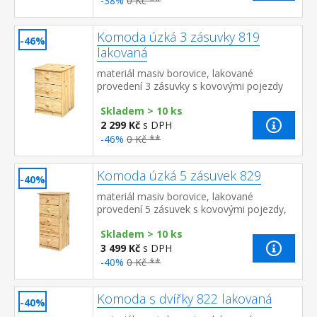
-38%
0 Kč **
Komoda úzká 3 zásuvky 819
-46%
lakovaná
materiál masiv borovice, lakované
provedení 3 zásuvky s kovovými pojezdy
Skladem > 10 ks
2 299 Kč
s DPH
-46%
0 Kč **
Komoda úzká 5 zásuvek 829
-40%
materiál masiv borovice, lakované
provedení 5 zásuvek s kovovými pojezdy,
hloubka zásuvky 36,5 cm
Skladem > 10 ks
3 499 Kč
s DPH
-40%
0 Kč **
Komoda s dvířky 822 lakovaná
-40%