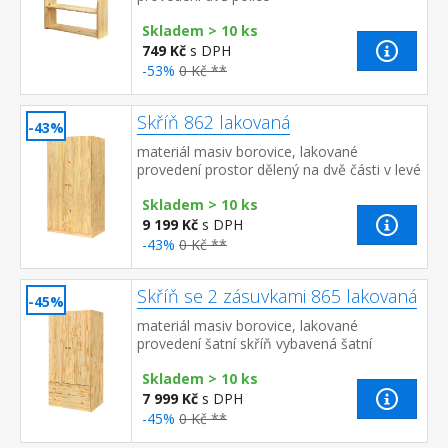
Skladem > 10 ks
749 Kč
s DPH
-53%
0 Kč **
Skříň 862 lakovaná
-43%
materiál masiv borovice, lakované
provedení prostor dělený na dvě části v levé
části šatní tyč a police, v pravé části 5
Skladem > 10 ks
variabilních p...
9 199 Kč
s DPH
-43%
0 Kč **
Skříň se 2 zásuvkami 865 lakovaná
-45%
materiál masiv borovice, lakované
provedení šatní skříň vybavená šatní
tyčí dvě široké zásuvky s kovovými
Skladem > 10 ks
pojezdy doporučený nástavec 8...
7 999 Kč
s DPH
-45%
0 Kč **