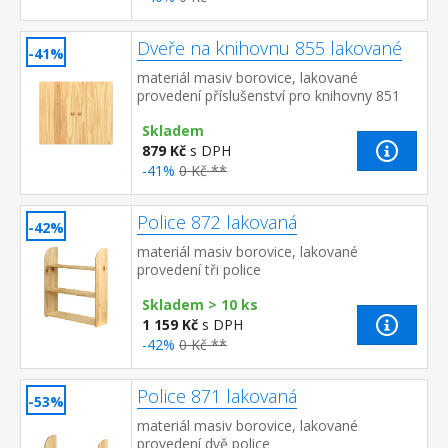
Dveře na knihovnu 855 lakované
-41%
materiál masiv borovice, lakované
provedení příslušenství pro knihovny 851
nebo 853
Skladem
879 Kč
s DPH
-41%
0 Kč **
Police 872 lakovaná
-42%
materiál masiv borovice, lakované
provedení tři police
Skladem > 10 ks
1 159 Kč
s DPH
-42%
0 Kč **
Police 871 lakovaná
-53%
materiál masiv borovice, lakované
provedení dvě police