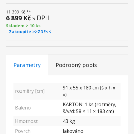
11 399 Kč **
6 899 Kč
s DPH
Skladem > 10 ks
Zakoupíte >>ZDE<<
Parametry
Podrobný popis
91 x 55 x 180 cm (š x h x
rozměry [cm]
v)
KARTON: 1 ks (rozměry,
Baleno
š/v/d: 58 × 11 × 183 cm)
Hmotnost
43 kg
Povrch
lakováno