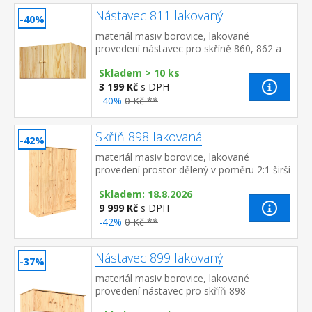
Nástavec 811 lakovaný
-40%
materiál masiv borovice, lakované
provedení nástavec pro skříně 860, 862 a
865
Skladem > 10 ks
3 199 Kč
s DPH
-40%
0 Kč **
Skříň 898 lakovaná
-42%
materiál masiv borovice, lakované
provedení prostor dělený v poměru 2:1 širší
část šatní tyč a police, užší část 3 variabilní
Skladem: 18.8.2026
police, 2 zásu...
9 999 Kč
s DPH
-42%
0 Kč **
Nástavec 899 lakovaný
-37%
materiál masiv borovice, lakované
provedení nástavec pro skříň 898