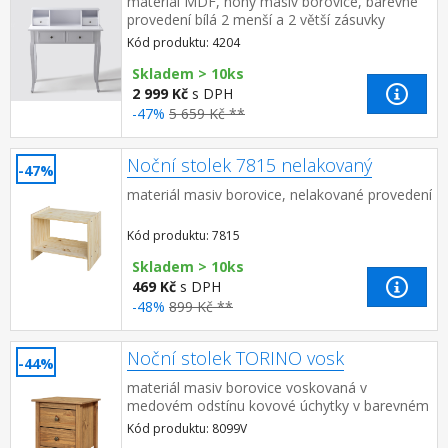
materiál MDF, nohy masiv borovice, barevné
provedení bílá 2 menší a 2 větší zásuvky
Kód produktu: 4204
Skladem > 10ks
2 999 Kč
s DPH
-47%
5 659 Kč **
Noční stolek 7815 nelakovaný
-47%
materiál masiv borovice, nelakované provedení
Kód produktu: 7815
Skladem > 10ks
469 Kč
s DPH
-48%
899 Kč **
Noční stolek TORINO vosk
-44%
materiál masiv borovice voskovaná v
medovém odstínu kovové úchytky v barevném
provedení černěná mosaz 2 zásuvky s
Kód produktu: 8099V
kovovými pojezdy