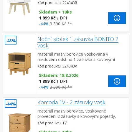
Kód produktu: 224343B
Skladem > 10ks
1 899 Kč
s DPH
-44%
3 390 Kč **
Noční stolek 1 zásuvka BONITO 2
-43%
vosk
materiál masiv borovice voskovaná v
medovém odstínu 1 zásuvka s kovovými
pojezdy
Kód produktu: 324343V
Skladem: 18.8.2026
1 899 Kč
s DPH
-44%
3 390 Kč **
Komoda 1V - 2 zásuvky vosk
-44%
materiál masiv borovice, voskované
provedení 2 zásuvky s kovovými pojezdy,
hloubka zásuvky 27,5 cm
Kód produktu: 1V