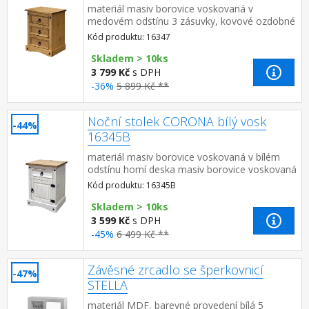
materiál masiv borovice voskovaná v
medovém odstínu 3 zásuvky, kovové ozdobné
úchytky součást sestavy Corona
Kód produktu: 16347
Skladem > 10ks
3 799 Kč
s DPH
-36%
5 899 Kč **
Noční stolek CORONA bílý vosk
-44%
16345B
materiál masiv borovice voskovaná v bílém
odstínu horní deska masiv borovice voskovaná
v medovém odstínu 1 zásuvka, 1
Kód produktu: 16345B
dvířka, hloubka zásuvky 30 ...
Skladem > 10ks
3 599 Kč
s DPH
-45%
6 499 Kč **
Závěsné zrcadlo se šperkovnicí
-47%
STELLA
materiál MDF, barevné provedení bílá 5