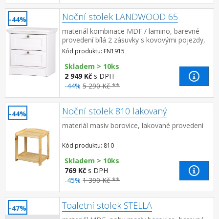
Noční stolek LANDWOOD 65
-44%
materiál kombinace MDF / lamino, barevné
provedení bílá 2 zásuvky s kovovými pojezdy,
úchytky starožitného vzhledu součást sestavy
Kód produktu: FN1915
Landwood
Skladem > 10ks
2 949 Kč
s DPH
-44%
5 290 Kč **
Noční stolek 810 lakovaný
-44%
materiál masiv borovice, lakované provedení
Kód produktu: 810
Skladem > 10ks
769 Kč
s DPH
-45%
1 390 Kč **
Toaletní stolek STELLA
-47%