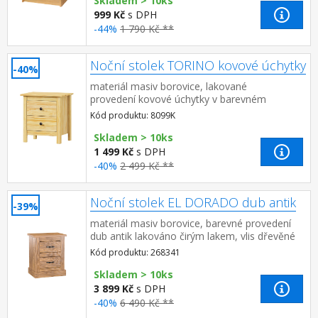
Skladem > 10ks
999 Kč
s DPH
-44%
1 790 Kč **
Noční stolek TORINO kovové úchytky
-40%
materiál masiv borovice, lakované
provedení kovové úchytky v barevném
provedení černěná mosaz 2 zásuvky s
Kód produktu: 8099K
kovovými pojezdy
Skladem > 10ks
1 499 Kč
s DPH
-40%
2 499 Kč **
Noční stolek EL DORADO dub antik
-39%
materiál masiv borovice, barevné provedení
dub antik lakováno čirým lakem, vlis dřevěné
struktury dvě zásuvky součást sestavy EL
Kód produktu: 268341
DORADO
Skladem > 10ks
3 899 Kč
s DPH
-40%
6 490 Kč **