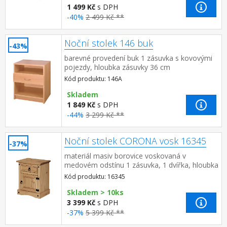
1 499 Kč
s DPH
-40%
2 499 Kč **
Noční stolek 146 buk
-43%
barevné provedení buk 1 zásuvka s kovovými
pojezdy, hloubka zásuvky 36 cm
Kód produktu: 146A
Skladem
1 849 Kč
s DPH
-44%
3 299 Kč **
Noční stolek CORONA vosk 16345
-37%
materiál masiv borovice voskovaná v
medovém odstínu 1 zásuvka, 1 dvířka, hloubka
zásuvky 30 cm, kovové ozdobné úchytky
Kód produktu: 16345
možnost montáže pantů na l...
Skladem > 10ks
3 399 Kč
s DPH
-37%
5 399 Kč **