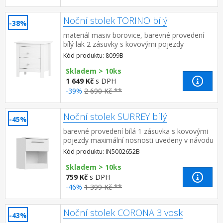
Noční stolek TORINO bílý
-38%
materiál masiv borovice, barevné provedení
bílý lak 2 zásuvky s kovovými pojezdy
Kód produktu: 8099B
Skladem > 10ks
1 649 Kč
s DPH
-39%
2 690 Kč **
Noční stolek SURREY bílý
-45%
barevné provedení bílá 1 zásuvka s kovovými
pojezdy maximální nosnosti uvedeny v návodu
k montáži
Kód produktu: IN5002652B
Skladem > 10ks
759 Kč
s DPH
-46%
1 399 Kč **
Noční stolek CORONA 3 vosk
-43%