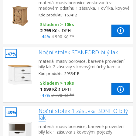
materiál masiv borovice voskovaná v
medovém odstínu 1 zásuvka, 1 dvířka, kovové
ozdobné úchytky možnost montáže pantů na
Kód produktu: 163412
levou i pravou stranu součást...
Skladem > 10ks
2 799 Kč
s DPH
-44%
4 990 Kč **
Noční stolek STANFORD bílý lak
-47%
materiál masiv borovice, barevné provedení
bílý lak 2 zásuvky s kovovými úchytkami a
pojezdy
Kód produktu: 293341B
Skladem > 10ks
1 999 Kč
s DPH
-47%
3 790 Kč **
Noční stolek 1 zásuvka BONITO bílý
-43%
lak
materiál masiv borovice, barevné provedení
bílý lak 1 zásuvka s kovovými pojezdy