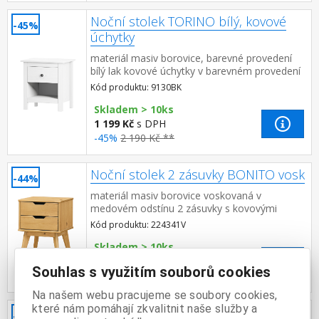
Noční stolek TORINO bílý, kovové
-45%
úchytky
materiál masiv borovice, barevné provedení
bílý lak kovové úchytky v barevném provedení
černěná mosaz jedna zásuvka s kovovými
Kód produktu: 9130BK
pojezdy
Skladem > 10ks
1 199 Kč
s DPH
-45%
2 190 Kč **
Noční stolek 2 zásuvky BONITO vosk
-44%
materiál masiv borovice voskovaná v
medovém odstínu 2 zásuvky s kovovými
pojezdy
Kód produktu: 224341V
Skladem > 10ks
1 999 Kč
s DPH
Souhlas s využitím souborů cookies
-44%
3 590 Kč **
Na našem webu pracujeme se soubory cookies,
které nám pomáhají zkvalitnit naše služby a
Noční stolek TORINO kovové úchytky
-42%