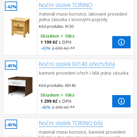
Noční stolek TORINO
-42%
materiál masiv borovice, lakované provedení
jedna zásuvka s kovovými pojezdy
Kód produktu: 9130
Skladem > 10ks
1 199 Kč
s DPH
-43%
2 099 Kč **
Noční stolek 60140 ořech/bílá
-45%
barevné provedení ořech / bílá jedna zásuvka
Kód produktu: 60140
Skladem > 10ks
1 299 Kč
s DPH
-46%
2 390 Kč **
Noční stolek TORINO bílý
-45%
materiál masiv borovice, barevné provedení