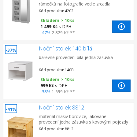
rámečků na fotografie vedle zrcadla
Kód produktu: 4202
Skladem > 10ks
1 499 Kč
s DPH
-47%
2 829 Kč **
Noční stolek 140 bílá
-37%
barevné provedení bílá jedna zásuvka
Kód produktu: 140B
Skladem > 10ks
999 Kč
s DPH
-38%
1 599 Kč **
Noční stolek 8812
-41%
materiál masiv borovice, lakované
provedení jedna zásuvka s kovovými pojezdy
Kód produktu: 8812