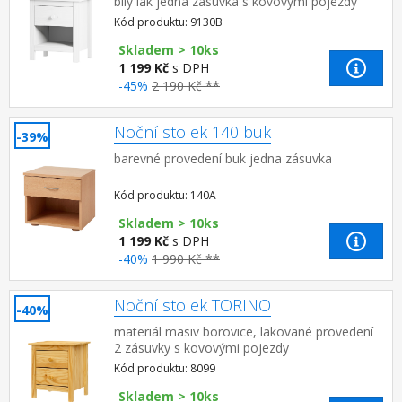
bílý lak jedna zásuvka s kovovými pojezdy
Kód produktu: 9130B
Skladem > 10ks
1 199 Kč
s DPH
-45%
2 190 Kč **
Noční stolek 140 buk
-39%
barevné provedení buk jedna zásuvka
Kód produktu: 140A
Skladem > 10ks
1 199 Kč
s DPH
-40%
1 990 Kč **
Noční stolek TORINO
-40%
materiál masiv borovice, lakované provedení
2 zásuvky s kovovými pojezdy
Kód produktu: 8099
Skladem > 10ks