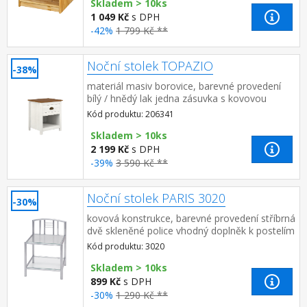
Skladem > 10ks
1 049 Kč
s DPH
-42%
1 799 Kč **
Noční stolek TOPAZIO
-38%
materiál masiv borovice, barevné provedení
bílý / hnědý lak jedna zásuvka s kovovou
úchytkou a pojezdy, jedna police
Kód produktu: 206341
Skladem > 10ks
2 199 Kč
s DPH
-39%
3 590 Kč **
Noční stolek PARIS 3020
-30%
kovová konstrukce, barevné provedení stříbrná
dvě skleněné police vhodný doplněk k postelím
PARIS (3021, 3022 a 3023)
Kód produktu: 3020
Skladem > 10ks
899 Kč
s DPH
-30%
1 290 Kč **