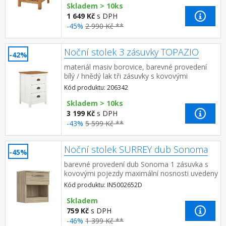
Skladem > 10ks
1 649 Kč
s DPH
-45%
2 990 Kč **
Noční stolek 3 zásuvky TOPAZIO
-42%
materiál masiv borovice, barevné provedení
bílý / hnědý lak tři zásuvky s kovovými
úchytkami a pojezdy
Kód produktu: 206342
Skladem > 10ks
3 199 Kč
s DPH
-43%
5 599 Kč **
Noční stolek SURREY dub Sonoma
-45%
barevné provedení dub Sonoma 1 zásuvka s
kovovými pojezdy maximální nosnosti uvedeny
v návodu k montáži
Kód produktu: IN5002652D
Skladem
759 Kč
s DPH
-46%
1 399 Kč **