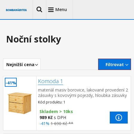
Menu
Noční stolky
Nejnižší cena
Filtrovat
Komoda 1
-41%
materiál masiv borovice, lakované provedení 2
zásuvky s kovovými pojezdy, hloubka zásuvky
27,5 cm
Kód produktu: 1
Skladem > 10ks
989 Kč
s DPH
-41%
1 690 Kč **