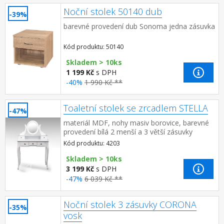
Noční stolek 50140 dub
-39%
barevné provedení dub Sonoma jedna zásuvka
Kód produktu: 50140
Skladem > 10ks
1 199 Kč
s DPH
-40%
1 990 Kč **
Toaletní stolek se zrcadlem STELLA
-47%
materiál MDF, nohy masiv borovice, barevné
provedení bílá 2 menší a 3 větší zásuvky
Kód produktu: 4203
Skladem > 10ks
3 199 Kč
s DPH
-47%
6 039 Kč **
Noční stolek 3 zásuvky CORONA
-35%
vosk