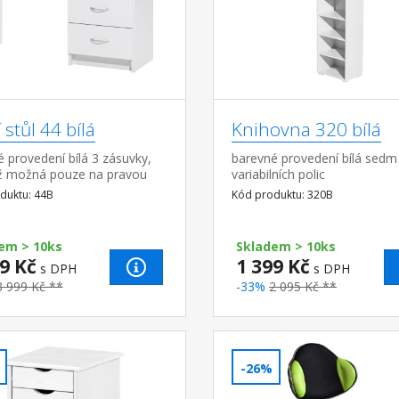
 stůl 44 bílá
Knihovna 320 bílá
 provedení bílá 3 zásuvky,
barevné provedení bílá sedm
 možná pouze na pravou
variabilních polic
duktu: 44B
Kód produktu: 320B
em > 10ks
Skladem > 10ks
9 Kč
1 399 Kč
s DPH
s DPH
3 999 Kč **
-33%
2 095 Kč **
-26%