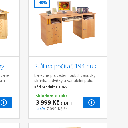
-43%
ný
Stůl na počítač 194 buk
ované
barevné provedení buk 3 zásuvky,
ými
skřínka s dvířky a variabilní policí
změr
výsuv pro klávesnici je součástí
Kód produktu: 194A
 10,6
dodávky (montáž volitelná)
Skladem > 10ks
3 999 Kč
s DPH
-44%
7 099 Kč **