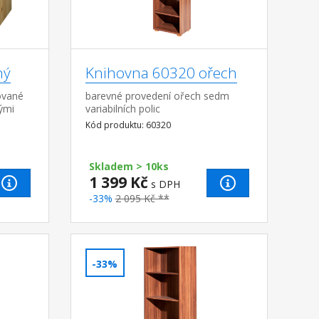
ný
Knihovna 60320 ořech
ované
barevné provedení ořech sedm
ými
variabilních polic
ze na
Kód produktu: 60320
ky
Skladem > 10ks
1 399 Kč
s DPH
-33%
2 095 Kč **
-33%