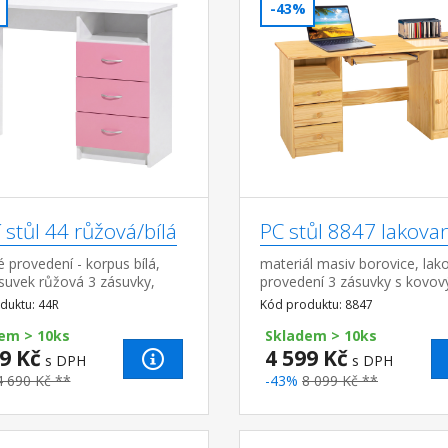
-43%
 stůl 44 růžová/bílá
PC stůl 8847 lakova
 provedení - korpus bílá,
materiál masiv borovice, lak
suvek růžová 3 zásuvky,
provedení 3 zásuvky s kovov
 možná pouze na pravou
pojezdy, skříňka s dvířky ro
duktu: 44R
Kód produktu: 8847
zásuvky (š/h/v) 27,9 × 30,7 ×
em > 10ks
cm ...
Skladem > 10ks
9 Kč
4 599 Kč
s DPH
s DPH
4 690 Kč **
-43%
8 099 Kč **