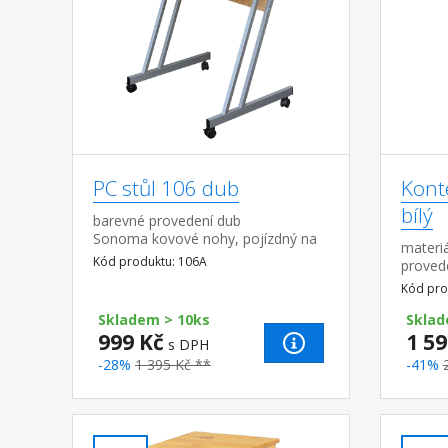
PC stůl 106 dub
Kont
bílý
barevné provedení dub
Sonoma kovové nohy, pojízdný na
materiá
kolečkách výsuv pro klávesnici je
Kód produktu: 106A
provede
součástí dodávky
pojízdn
Kód pro
rozměr 
Skladem > 10ks
6 cm
Sklad
999 Kč
1 59
s DPH
-28%
1 395 Kč **
-41%