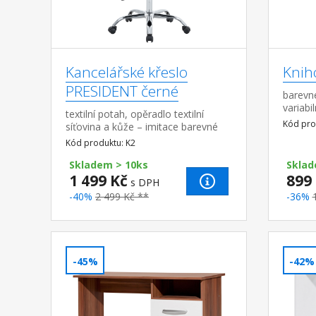
Kancelářské křeslo
Knih
PRESIDENT černé
barevn
variabil
textilní potah, opěradlo textilní
Kód pro
síťovina a kůže – imitace barevné
provedení černá chromovaný kříž,
Kód produktu: K2
houpací mechanismus výška sedu
45-55 cm doporučen...
Skladem > 10ks
Sklad
1 499 Kč
899
s DPH
-40%
2 499 Kč **
-36%
-45%
-42%