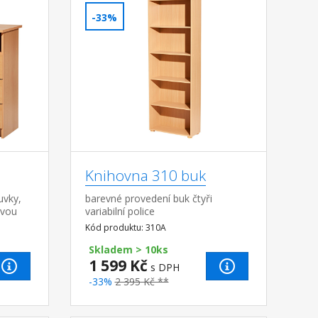
-33%
Knihovna 310 buk
uvky,
barevné provedení buk čtyři
avou
variabilní police
Kód produktu: 310A
Skladem > 10ks
1 599 Kč
s DPH
-33%
2 395 Kč **