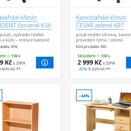
elářské křeslo
Kancelářské křeslo
IDENT červené K56
CESAR zelené K81
í potah, opěradlo textilní
potah textilní síťovina, barev
a a kůže – imitace barevné
provedení černá / zelená
ní černá /
chromovaný kříž, houpací
duktu: K56
Kód produktu: K81
á chromovaný kříž, houpací
mechanismus výškově nastav
ismus výšk...
em > 10ks
výška sedu 45-55 cm, výška
Skladem > 10ks
9 Kč
opěrad...
2 999 Kč
s DPH
s DPH
3 699 Kč **
-43%
5 229 Kč **
-44%