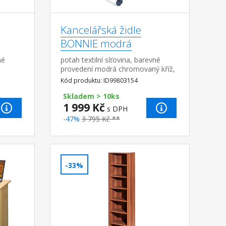
Kancelářská židle
BONNIE modrá
né
potah textilní síťovina, barevné
provedení modrá chromovaný kříž,
nastavitelná výška 89-99 cm
Kód produktu: ID99803154
itelné,
Skladem > 10ks
1 999 Kč
s DPH
-47%
3 795 Kč **
-33%