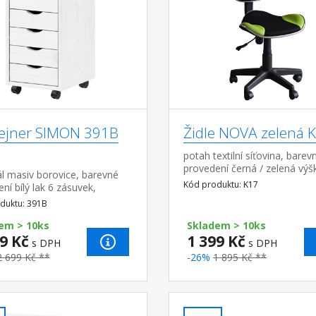
ejner SIMON 391B
Židle NOVA zelená 
potah textilní síťovina, barev
provedení černá / zelená vý
l masiv borovice, barevné
nastavitelná, výška sedu 39
Kód produktu: K17
ní bílý lak 6 zásuvek,
nastavitelná tuhost opěrky z
ý na kolečkách vnitřní
duktu: 391B
výška opěrky 45 cm...
zásuvky (š/h/v) 26,7 × 32,5 ×
em > 10ks
Skladem > 10ks
9 Kč
1 399 Kč
s DPH
s DPH
2 699 Kč **
-26%
1 895 Kč **