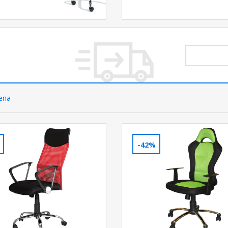
cena
-42%