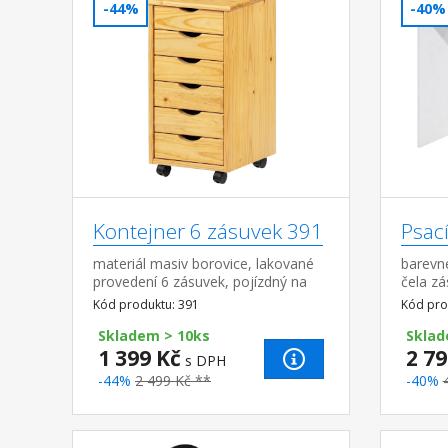
-44%
-40%
Kontejner 6 zásuvek 391
Psací
materiál masiv borovice, lakované
barevné
provedení 6 zásuvek, pojízdný na
čela zá
kolečkách vnitřní rozměr zásuvky
montáž
Kód produktu: 391
Kód pro
(š/h/v) 26,7 × 32,5 × 6 cm
stranu
Skladem > 10ks
Sklad
1 399 Kč
2 79
s DPH
-44%
2 499 Kč **
-40%