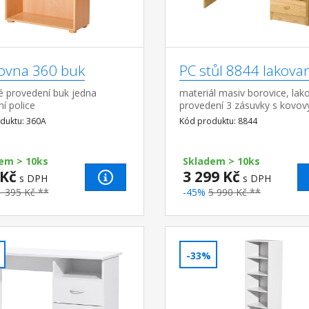
ovna 360 buk
PC stůl 8844 lakova
é provedení buk jedna
materiál masiv borovice, lak
ní police
provedení 3 zásuvky s kovov
pojezdy (montáž možná pou
duktu: 360A
Kód produktu: 8844
pravou stranu) rozměr zásuv
(š/h/v) 27,9 ×...
em > 10ks
Skladem > 10ks
 Kč
3 299 Kč
s DPH
s DPH
1 395 Kč **
-45%
5 990 Kč **
-33%