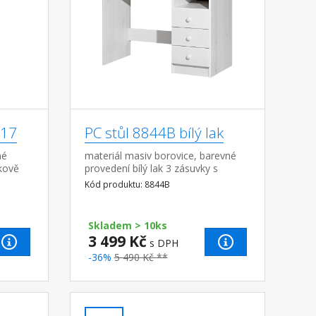
K17
PC stůl 8844B bílý lak
né
materiál masiv borovice, barevné
škově
provedení bílý lak 3 zásuvky s
-48 cm
kovovými pojezdy (montáž možná
Kód produktu: 8844B
ad,
pouze na pravou stranu) rozměr
zásuvky (...
Skladem > 10ks
3 499 Kč
s DPH
-36%
5 490 Kč **