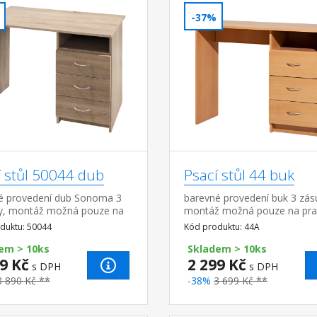
-37%
í stůl 50044 dub
Psací stůl 44 buk
é provedení dub Sonoma 3
barevné provedení buk 3 zás
y, montáž možná pouze na
montáž možná pouze na pr
 stranu
stranu
duktu: 50044
Kód produktu: 44A
em > 10ks
Skladem > 10ks
9 Kč
2 299 Kč
s DPH
s DPH
3 890 Kč **
-38%
3 699 Kč **