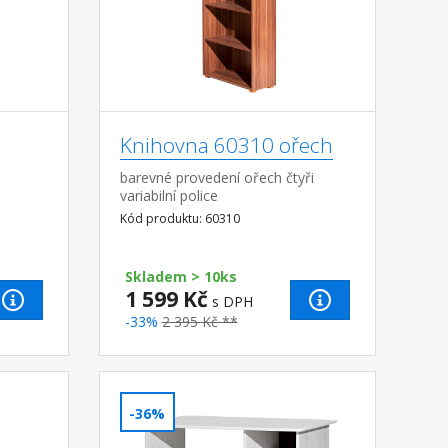
Knihovna 60310 ořech
barevné provedení ořech čtyři
variabilní police
Kód produktu: 60310
Skladem > 10ks
1 599 Kč
s DPH
-33%
2 395 Kč **
-36%