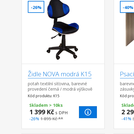
-26%
-40%
Židle NOVA modrá K15
Psac
potah textilní síťovina, barevné
barevn
provedení černá / modrá výškově
zásuvk
nastavitelná, výška sedu 39-48 cm
pravou
Kód produktu: K15
Kód pro
nastavitelná tuhost opěrky zad,
výška opěrky 4...
Skladem > 10ks
Sklad
1 399 Kč
2 29
s DPH
-26%
1 895 Kč **
-41%