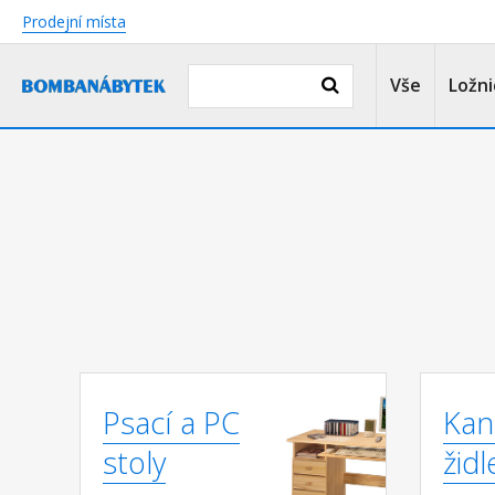
Prodejní místa
Vše
Ložni
Psací a PC
Kan
stoly
židl