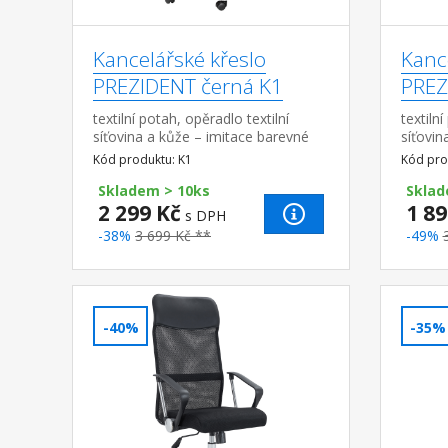
Kancelářské křeslo
Kanc
PREZIDENT černá K1
PREZ
textilní potah, opěradlo textilní
textiln
síťovina a kůže – imitace barevné
síťovin
provedení černá chromovaný kříž,
provede
Kód produktu: K1
Kód pro
houpací mechanismus výška sedu
červen
45-...
Skladem > 10ks
mechan
Sklad
2 299 Kč
1 89
s DPH
-38%
3 699 Kč **
-49%
-40%
-35%