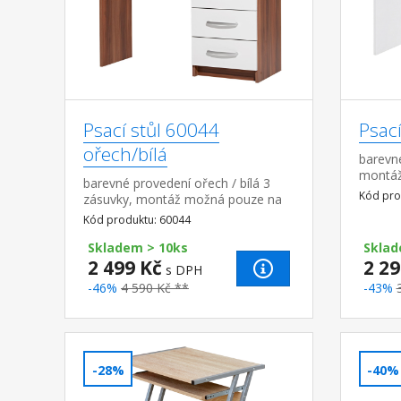
Psací stůl 60044
Psací
ořech/bílá
barevné
montáž
barevné provedení ořech / bílá 3
stranu
Kód pro
zásuvky, montáž možná pouze na
pravou stranu
Kód produktu: 60044
Skladem > 10ks
Sklad
2 499 Kč
2 29
s DPH
-46%
4 590 Kč **
-43%
-28%
-40%