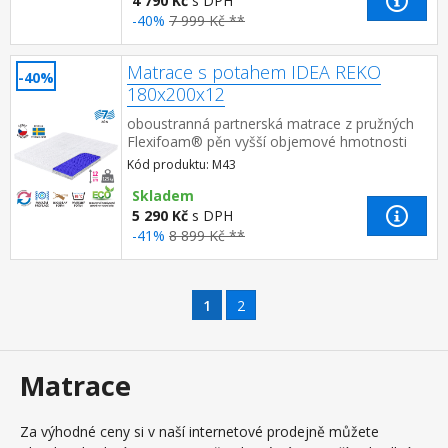
4 790 Kč
s DPH
-40%
7 999 Kč **
Matrace s potahem IDEA REKO
-40%
180x200x12
oboustranná partnerská matrace z pružných
Flexifoam® pěn vyšší objemové hmotnosti
pro stabilitu, nosnost a dlouhou
Kód produktu: M43
životnost měkčí strana RELAX m...
Skladem
5 290 Kč
s DPH
-41%
8 899 Kč **
1
2
Matrace
Za výhodné ceny si v naší internetové prodejně můžete