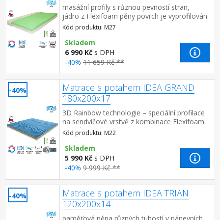
masážní profily s různou pevností stran,
jádro z Flexifoam pěny povrch je vyprofilován
do 7 anatomických zón na obou stranách
Kód produktu: M27
tvrdá (bílá) a měkk...
Skladem
6 990 Kč
s DPH
-40%
11 659 Kč **
Matrace s potahem IDEA GRAND
-40%
180x200x17
3D Rainbow technologie – speciální profilace
na sendvičové vrstvě z kombinace Flexifoam
pěn různých vlastností a tuhostí, která zajišťuje
Kód produktu: M22
komfort, vzd...
Skladem
5 990 Kč
s DPH
-40%
9 999 Kč **
Matrace s potahem IDEA TRIAN
-40%
120x200x14
paměťová pěna různých tuhostí v pánevních