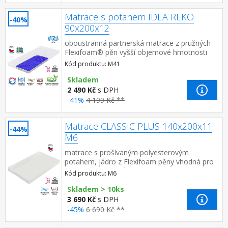
Matrace s potahem IDEA REKO
-40%
90x200x12
oboustranná partnerská matrace z pružných
Flexifoam® pěn vyšší objemové hmotnosti
pro stabilitu, nosnost a dlouhou
Kód produktu: M41
životnost měkčí strana RELAX m...
Skladem
2 490 Kč
s DPH
-41%
4 199 Kč **
Matrace CLASSIC PLUS 140x200x11
-44%
M6
matrace s prošívaným polyesterovým
potahem, jádro z Flexifoam pěny vhodná pro
všechny typy roštů potah snímatelný a
Kód produktu: M6
pratelný do 40 °C d...
Skladem > 10ks
3 690 Kč
s DPH
-45%
6 690 Kč **