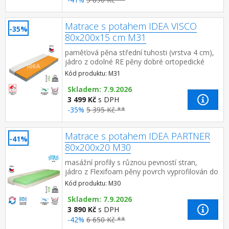
Matrace s potahem IDEA VISCO
-35%
80x200x15 cm M31
paměťová pěna střední tuhosti (vrstva 4 cm),
jádro z odolné RE pěny dobré ortopedické
vlastností a dlouhá životnost matrace vhodná
Kód produktu: M31
pro všech...
Skladem: 7.9.2026
3 499 Kč
s DPH
-35%
5 395 Kč **
Matrace s potahem IDEA PARTNER
-41%
80x200x20 M30
masážní profily s různou pevností stran,
jádro z Flexifoam pěny povrch vyprofilován do
7 anatomických zón na obou stranách tvrdá
Kód produktu: M30
(bílá) a mě...
Skladem: 7.9.2026
3 890 Kč
s DPH
-42%
6 650 Kč **