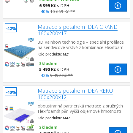
6 399 Kč
s DPH
-40%
10 669 Kč **
Matrace s potahem IDEA GRAND
-42%
160x200x17
3D Rainbow technologie – speciální profilace
na sendvičové vrstvě z kombinace Flexifoam
pěn různých vlastností a tuhostí, která zajišťuje
Kód produktu: M21
komfort, vzd...
Skladem
5 490 Kč
s DPH
-42%
9 499 Kč **
Matrace s potahem IDEA REKO
-40%
160x200x12
oboustranná partnerská matrace z pružných
Flexifoam® pěn vyšší objemové hmotnosti
pro stabilitu, nosnost a dlouhou
Kód produktu: M42
životnost měkčí strana RELAX m...
Skladem