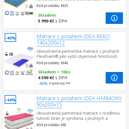
pěn různých vlastností a tuhostí, která zajišťuje
Kód produktu: M33
komfort, vzd...
Skladem
5 990 Kč
s DPH
Matrace s potahem IDEA REKO
-40%
140x200x12
oboustranná partnerská matrace z pružných
Flexifoam® pěn vyšší objemové hmotnosti
pro stabilitu, nosnost a dlouhou
Kód produktu: M46
životnost měkčí strana RELAX m...
Skladem > 10ks
4 590 Kč
s DPH
-40%
7 699 Kč **
Matrace s potahem IDEA HARMONY
-44%
90x200x15
oboustranná partnerská matrace s rozdílnou
tuhostí stran je vyrobena z pružných a
houževnatých pěn Flexifoam tužší červená
Kód produktu: M8
strana má anatomickou ...