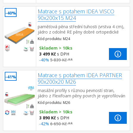
Matrace s potahem IDEA VISCO
-40%
90x200x15 M24
paměťová pěna střední tuhosti (vrstva 4 cm),
jádro z odolné RE pěny dobré ortopedické
vlastností a dlouhá životnost matrace vhodná
Kód produktu: M24
pro ...
Skladem > 10ks
3 499 Kč
s DPH
-40%
5 839 Kč **
Matrace s potahem IDEA PARTNER
-41%
90x200x20 M26
masážní profily s různou pevností stran,
jádro z Flexifoam pěny povrch je vyprofilován
do 7 anatomických zón na obou stranách
Kód produktu: M26
tvrdá (bílá) a měkk...
Skladem > 10ks
3 890 Kč
s DPH
-42%
6 650 Kč **