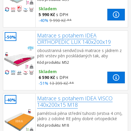
anatomická masážní profilace ...
Skladem
5 990 Kč
s DPH
-40%
9 990 Kč **
Matrace s potahem IDEA
-50%
ORTHOPEDIC LUX 140x200x19
oboustranná sendvičová matrace s jádrem z
pěti vrstev pěn poskládaných tak, aby
podporovaly tělo a páteř při spánku rozdílná
Kód produktu: M52
tuhost pěn na ložníc...
Skladem
6 590 Kč
s DPH
-51%
13 399 Kč **
Matrace s potahem IDEA VISCO
-40%
140x200x15 M18
paměťová pěna střední tuhosti (vrstva 4 cm),
jádro z odolné RE pěny dobré ortopedické
vlastností a dlouhá životnost matrace vhodná
Kód produktu: M18
pro všech...