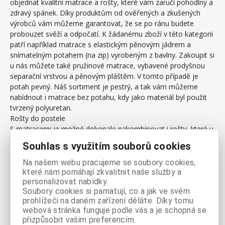
objednat kvalitní matrace a rošty, které vám zaručí pohodlný a
zdravý spánek. Díky produktům od ověřených a zkušených
výrobců vám můžeme garantovat, že se po ránu budete
probouzet svěží a odpočatí. K žádanému zboží v této kategorii
patří například matrace s elastickým pěnovým jádrem a
snímatelným potahem (na zip) vyrobeným z bavlny. Zakoupit si
u nás můžete také pružinové matrace, vybavené prodyšnou
separační vrstvou a pěnovým pláštěm. V tomto případě je
potah pevný. Náš sortiment je pestrý, a tak vám můžeme
nabídnout i matrace bez potahu, kdy jako materiál byl použit
tvrzený polyuretan.
Rošty do postele
S matracemi je možné dokonale nakombinovat i rošty, které u
nás také cenově výhodně pořídíte. Dlouhou životností a
Souhlas s využitím souborů cookies
ideálními parametry vynikají rošty ze smrkového masivu (počet
latí – 14), patřící mezi nejžádanější zboží. K přednostem roštů,
Na našem webu pracujeme se soubory cookies,
které jsou součástí naší nabídky, se řadí především jejich
které nám pomáhají zkvalitnit naše služby a
maximální prodyšnost. Latě zespodu správně větrají, a proto
personalizovat nabídky.
Soubory cookies si pamatují, co a jak ve svém
nedochází k zapaření či ke vzniku nežádoucí plísně.
prohlížeči na daném zařízení děláte. Díky tomu
Matrace a rošty – objednávejte z pohodlí vlastního domova!
webová stránka funguje podle vás a je schopná se
Máme pro vás připraveny matrace a rošty, které výrobce
přizpůsobit vašim preferencím.
vybavil pozitivními vlastnostmi přispívajícími ke klidnému a