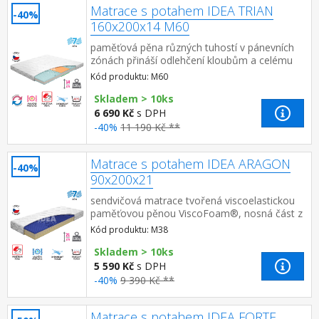
Matrace s potahem IDEA TRIAN
-40%
160x200x14 M60
paměťová pěna různých tuhostí v pánevních
zónách přináší odlehčení kloubům a celému
pohybovému aparátu 7zónová anatomická
Kód produktu: M60
masážní profilace – velice j...
Skladem > 10ks
6 690 Kč
s DPH
-40%
11 190 Kč **
Matrace s potahem IDEA ARAGON
-40%
90x200x21
sendvičová matrace tvořená viscoelastickou
paměťovou pěnou ViscoFoam®, nosná část z
PUR pěn 7 anatomických zón s rozdílnou
Kód produktu: M38
profilací pro optimální opo...
Skladem > 10ks
5 590 Kč
s DPH
-40%
9 390 Kč **
Matrace s potahem IDEA FORTE