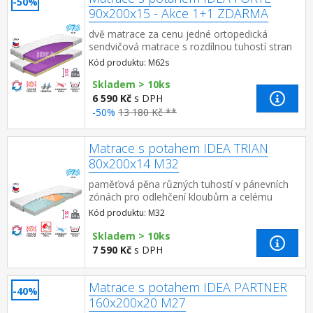
-50%
90x200x15 - Akce 1+1 ZDARMA
dvě matrace za cenu jedné ortopedická
sendvičová matrace s rozdílnou tuhostí stran
anatomická zónová masážní profilace – 7 zón
Kód produktu: M62s
na obou stranách pro uv...
Skladem > 10ks
6 590 Kč
s DPH
-50%
13 180 Kč **
Matrace s potahem IDEA TRIAN
80x200x14 M32
paměťová pěna různých tuhostí v pánevních
zónách pro odlehčení kloubům a celému
pohybovému aparátu 7zónová anatomická
Kód produktu: M32
masážní profilace přináší velmi ...
Skladem > 10ks
7 590 Kč
s DPH
Matrace s potahem IDEA PARTNER
-40%
160x200x20 M27