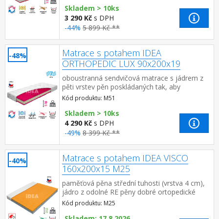
Skladem > 10ks
3 290 Kč
s DPH
-44%
5 899 Kč **
Matrace s potahem IDEA
-48%
ORTHOPEDIC LUX 90x200x19
oboustranná sendvičová matrace s jádrem z
pěti vrstev pěn poskládaných tak, aby
podporovaly tělo a páteř při spánku rozdílná
Kód produktu: M51
tuhost pěn na ložníc...
Skladem > 10ks
4 290 Kč
s DPH
-49%
8 399 Kč **
Matrace s potahem IDEA VISCO
-40%
160x200x15 M25
paměťová pěna střední tuhosti (vrstva 4 cm),
jádro z odolné RE pěny dobré ortopedické
vlastností a dlouhá životnost matrace vhodná
Kód produktu: M25
pro všechny typy ro...
Skladem: 17.8.2026