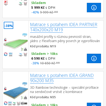
Skladem
5 999 Kč
s DPH
-40%
9 999 Kč **
Matrace s potahem IDEA PARTNER
-38%
140x200x20 M19
masážní profily s různou pevností stran,
jádro z Flexifoam pěny povrch je vyprofilován
do 7 anatomických zón na obou stranách
Kód produktu: M19
tvrdá (bílá) a měkk...
Skladem > 10ks
6 590 Kč
s DPH
-38%
10 650 Kč **
Matrace s potahem IDEA GRAND
90x200 M35
3D Rainbow technologie – speciální profilace
na sendvičové vrstvě z kombinace
Flexifoam pěn různých vlastností a tuhostí,
Kód produktu: M35
která zajišťuje komfort...
Skladem > 10ks