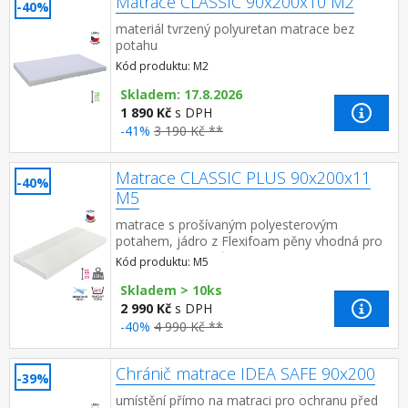
Matrace CLASSIC 90x200x10 M2
-40%
materiál tvrzený polyuretan matrace bez
potahu
Kód produktu: M2
Skladem: 17.8.2026
1 890 Kč
s DPH
-41%
3 190 Kč **
Matrace CLASSIC PLUS 90x200x11
-40%
M5
matrace s prošívaným polyesterovým
potahem, jádro z Flexifoam pěny vhodná pro
všechny typy roštů potah snímatelný a
Kód produktu: M5
pratelný do 40 °C doporu...
Skladem > 10ks
2 990 Kč
s DPH
-40%
4 990 Kč **
Chránič matrace IDEA SAFE 90x200
-39%
umístění přímo na matraci pro ochranu před