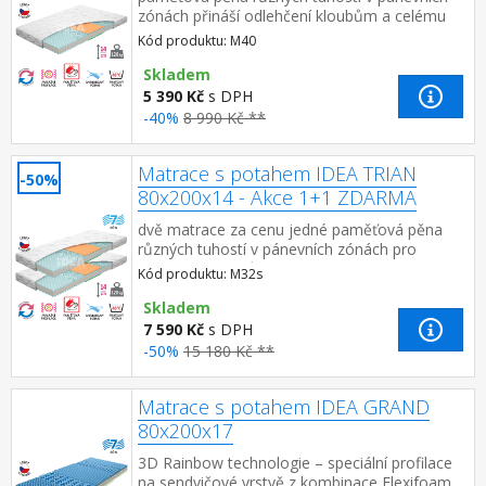
zónách přináší odlehčení kloubům a celému
pohybovému aparátu 7zónová anatomická
Kód produktu: M40
masážní profilace – velice j...
Skladem
5 390 Kč
s DPH
-40%
8 990 Kč **
Matrace s potahem IDEA TRIAN
-50%
80x200x14 - Akce 1+1 ZDARMA
dvě matrace za cenu jedné paměťová pěna
různých tuhostí v pánevních zónách pro
odlehčení kloubům a celému pohybovému
Kód produktu: M32s
aparátu 7zónová anatomická masážn...
Skladem
7 590 Kč
s DPH
-50%
15 180 Kč **
Matrace s potahem IDEA GRAND
80x200x17
3D Rainbow technologie – speciální profilace
na sendvičové vrstvě z kombinace Flexifoam