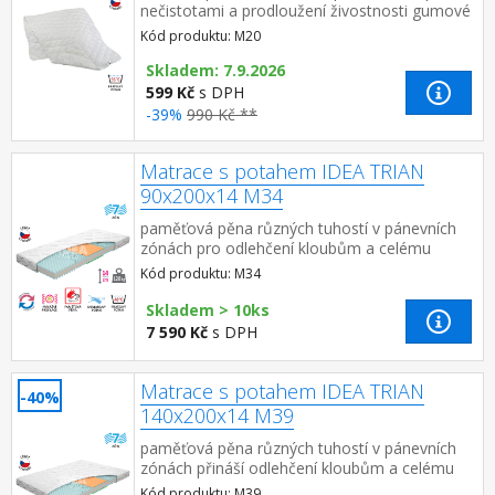
nečistotami a prodloužení živostnosti gumové
pásy v rozích zajišťují chránič proti posu...
Kód produktu: M20
Skladem: 7.9.2026
599 Kč
s DPH
-39%
990 Kč **
Matrace s potahem IDEA TRIAN
90x200x14 M34
paměťová pěna různých tuhostí v pánevních
zónách pro odlehčení kloubům a celému
pohybovému aparátu 7zónová
Kód produktu: M34
anatomická masážní profilace přin...
Skladem > 10ks
7 590 Kč
s DPH
Matrace s potahem IDEA TRIAN
-40%
140x200x14 M39
paměťová pěna různých tuhostí v pánevních
zónách přináší odlehčení kloubům a celému
pohybovému aparátu 7zónová
Kód produktu: M39