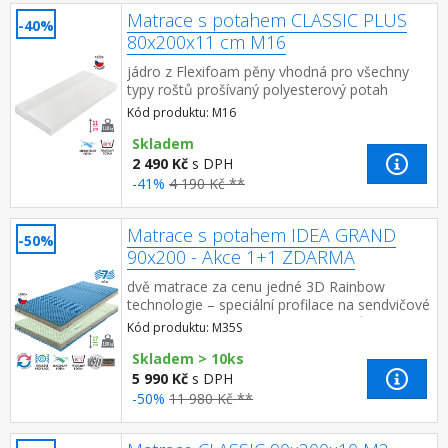
Matrace s potahem CLASSIC PLUS
-40%
80x200x11 cm M16
jádro z Flexifoam pěny vhodná pro všechny
typy roštů prošívaný polyesterový potah
snímatelný a pratelný do 40 °C doporučená
Kód produktu: M16
nosnost do ...
Skladem
2 490 Kč
s DPH
-41%
4 190 Kč **
Matrace s potahem IDEA GRAND
-50%
90x200 - Akce 1+1 ZDARMA
dvě matrace za cenu jedné 3D Rainbow
technologie – speciální profilace na sendvičové
vrstvě z kombinace Flexifoam pěn různých
Kód produktu: M35S
vlastností a tuhostí, kt...
Skladem > 10ks
5 990 Kč
s DPH
-50%
11 980 Kč **