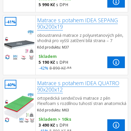
5 990 Kč
s DPH
Matrace s potahem IDEA SEPANG
-41%
90x200x19
oboustranná matrace z polyuretanových pěn,
vhodná pro vyšší zatížení bílá strana – 7
anatomických zón, šedá strana – prořez pro
Kód produktu: M37
prevenci vzniku prolež...
Skladem
5 190 Kč
s DPH
-42%
8 890 Kč **
Matrace s potahem IDEA QUATRO
-40%
90x200x12
ortopedická sendvičová matrace z pěn
Flexifoam s rozdílnou tuhostí stran anatomická
zónová masážní profilace – 7 zón pro uvolnění
Kód produktu: M63
a relaxaci celého tě...
Skladem > 10ks
3 490 Kč
s DPH
-41%
5 890 Kč **