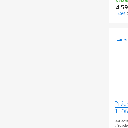
Skla
4 59
-40%
-40%
Prád
1506
barevné
zásuvk