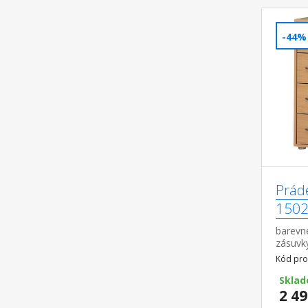
-44%
Prád
1502
barevné
zásuvk
Kód pro
Sklad
2 49