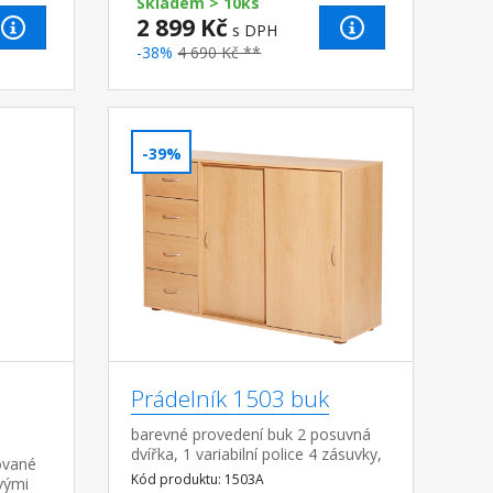
Skladem > 10ks
2 899 Kč
s DPH
-38%
4 690 Kč **
-39%
Prádelník 1503 buk
barevné provedení buk 2 posuvná
dvířka, 1 variabilní police 4 zásuvky,
ované
hloubka zásuvky 30 cm
Kód produktu: 1503A
vými