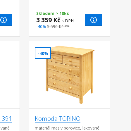
Skladem > 10ks
3 359 Kč
s DPH
-40%
5 590 Kč **
-40%
k 391
Komoda TORINO
ované
materiál masiv borovice, lakované