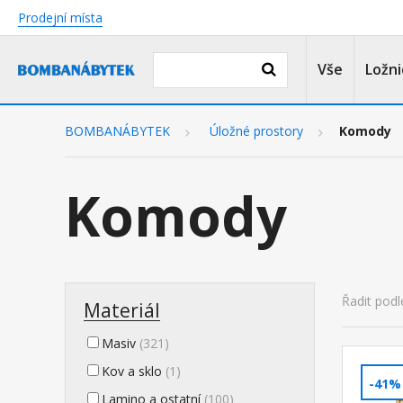
Prodejní místa
Vše
Ložni
BOMBANÁBYTEK
Úložné prostory
Komody
Komody
Řadit podl
Materiál
Masiv
(321)
Kov a sklo
(1)
-41%
Lamino a ostatní
(100)