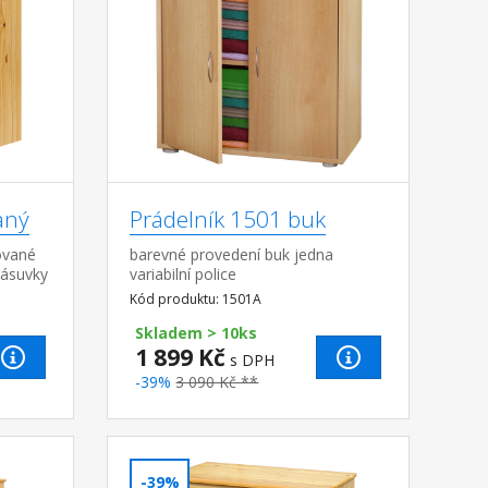
aný
Prádelník 1501 buk
ované
barevné provedení buk jedna
zásuvky
variabilní police
Kód produktu: 1501A
Skladem > 10ks
1 899 Kč
s DPH
-39%
3 090 Kč **
-39%