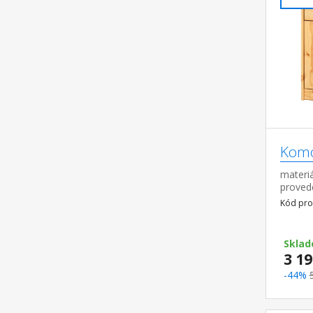
Komo
materiá
proved
pojezdy
Kód pro
policí 
Sklad
3 19
-44%