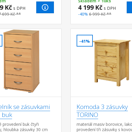
dem
cm prostor pro mik...
Skladem > 10ks
9 Kč
4 199 Kč
s DPH
s DPH
7 699 Kč **
-40%
6 999 Kč **
-41%
elník se zásuvkami
Komoda 3 zásuvky
 buk
TORINO
 provedení buk čtyři
materiál masiv borovice, lak
y, hloubka zásuvky 30 cm
provedení tři zásuvky s kovo