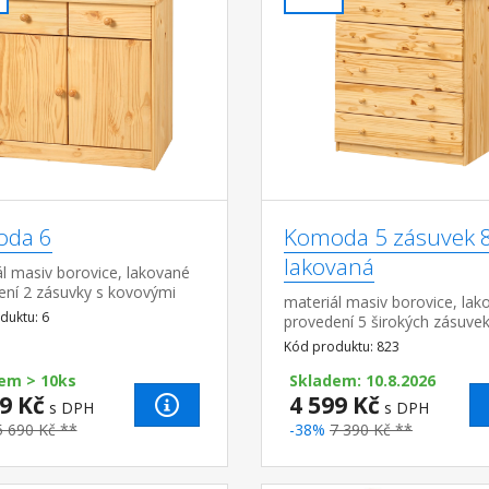
da 6
Komoda 5 zásuvek 
lakovaná
l masiv borovice, lakované
ení 2 zásuvky s kovovými
materiál masiv borovice, lak
, skřínka s dvířky a variabilní
duktu: 6
provedení 5 širokých zásuvek
hloubka zásuvky 27,5 cm
kovovými pojezdy, hloubka 
Kód produktu: 823
36,5 cm
em > 10ks
Skladem: 10.8.2026
9 Kč
4 599 Kč
s DPH
s DPH
5 690 Kč **
-38%
7 390 Kč **