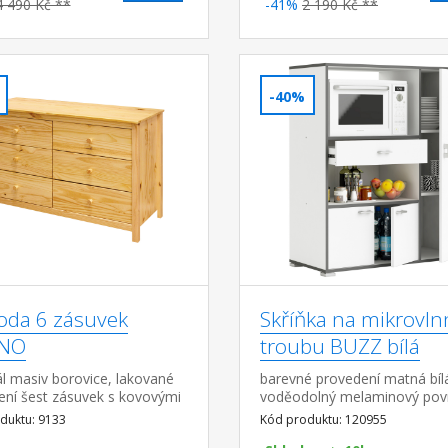
4 490 Kč **
-41%
2 190 Kč **
-40%
da 6 zásuvek
Skříňka na mikrovl
INO
troubu BUZZ bílá
l masiv borovice, lakované
barevné provedení matná bí
ení šest zásuvek s kovovými
voděodolný melaminový pov
y
jedna zásuvka s kovovými po
duktu: 9133
Kód produktu: 120955
rozměr zásuvky (š/h/v) 52 × 