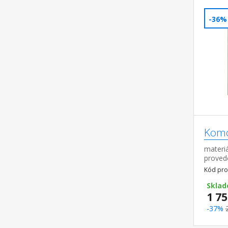
-36%
Komo
materiá
proved
pojezd
Kód pro
Sklad
1 75
-37%