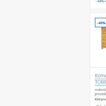
-44%
-40%
Komo
TOR
materiá
proved
pojezd
Kód pro