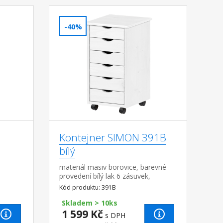
-40%
Kontejner SIMON 391B
bílý
materiál masiv borovice, barevné
 na
provedení bílý lak 6 zásuvek,
pojízdný na kolečkách vnitřní
Kód produktu: 391B
rozměr zásuvky (š/h/v) 26,7 × 32,5 ×
6 cm
Skladem > 10ks
1 599 Kč
s DPH