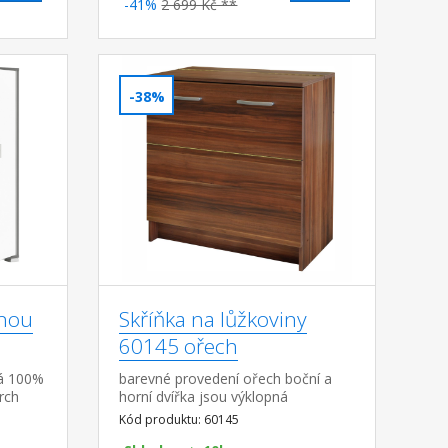
-41%
2 699 Kč **
-38%
nnou
Skříňka na lůžkoviny
60145 ořech
lá 100%
barevné provedení ořech boční a
rch
horní dvířka jsou výklopná
jezdy,
Kód produktu: 60145
33 × 7