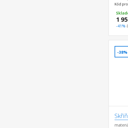
Kód pro
Sklad
1 95
-41%
-38%
Skříň
materiá