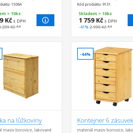
pojezdy
duktu: 1506A
Kód produktu: 9131
em > 10ks
Skladem > 10ks
9 Kč
1 759 Kč
s DPH
s DPH
3 299 Kč **
-41%
2 990 Kč **
-44%
ka na lůžkoviny
Kontejner 6 zásuve
l masiv borovice, lakované
materiál masiv borovice, lak