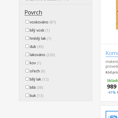
Povrch
voskováno
(87)
bílý vosk
(1)
hnědý lak
(1)
dub
(43)
Komo
lakováno
(220)
materiá
kov
(1)
proved
ořech
(6)
pojezd
Kód pro
bílý lak
(12)
Sklad
989
bílá
(38)
-41%
buk
(13)
-43%