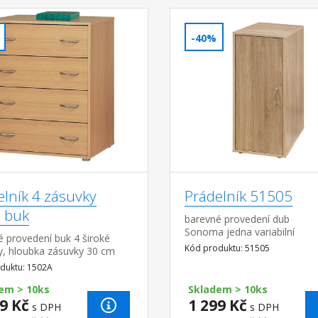
-40%
elník 4 zásuvky
Prádelník 51505
 buk
barevné provedení dub
Sonoma jedna variabilní
 provedení buk 4 široké
police montáž dvířek možná
Kód produktu: 51505
y, hloubka zásuvky 30 cm
levou i pravou stranu
duktu: 1502A
em > 10ks
Skladem > 10ks
9 Kč
1 299 Kč
s DPH
s DPH