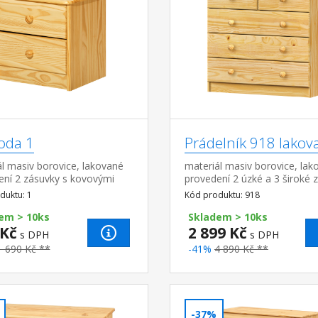
da 1
Prádelník 918 lakov
l masiv borovice, lakované
materiál masiv borovice, lak
ení 2 zásuvky s kovovými
provedení 2 úzké a 3 široké 
y, hloubka zásuvky 27,5 cm
s kovovými pojezdy, hloubka
duktu: 1
Kód produktu: 918
zásuvky 32,5 cm
em > 10ks
Skladem > 10ks
 Kč
2 899 Kč
s DPH
s DPH
1 690 Kč **
-41%
4 890 Kč **
-37%