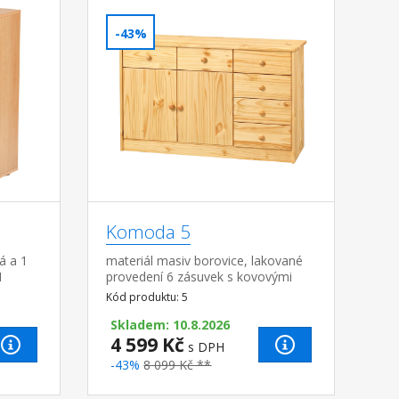
-43%
Komoda 5
á a 1
materiál masiv borovice, lakované
1
provedení 6 zásuvek s kovovými
pojezdy, skřínka s dvířky a variabilní
Kód produktu: 5
policí hloubka zásuvky 27,5 cm
Skladem: 10.8.2026
4 599 Kč
s DPH
-43%
8 099 Kč **