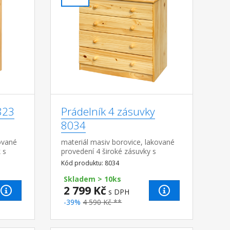
823
Prádelník 4 zásuvky
8034
ované
materiál masiv borovice, lakované
 s
provedení 4 široké zásuvky s
zásuvky
kovovými pojezdy, hloubka zásuvky
Kód produktu: 8034
32,5 cm
Skladem > 10ks
2 799 Kč
s DPH
-39%
4 590 Kč **