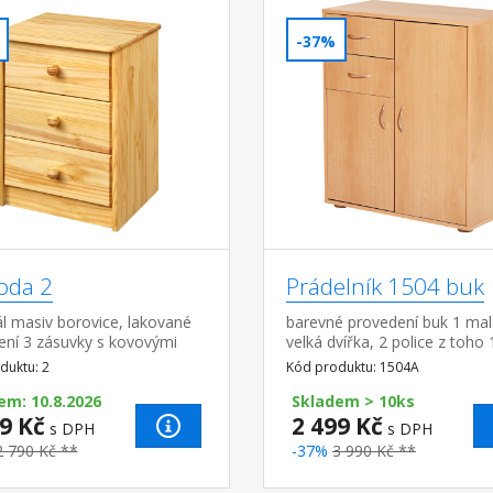
-37%
da 2
Prádelník 1504 buk
l masiv borovice, lakované
barevné provedení buk 1 mal
ení 3 zásuvky s kovovými
velká dvířka, 2 police z toho 
y, hloubka zásuvky 27,5 cm
variabilní 2 zásuvky, hloubka
duktu: 2
Kód produktu: 1504A
zásuvky 30 cm
em: 10.8.2026
Skladem > 10ks
9 Kč
2 499 Kč
s DPH
s DPH
2 790 Kč **
-37%
3 990 Kč **