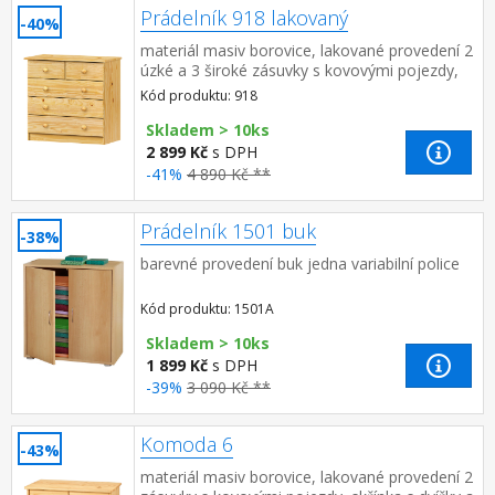
Prádelník 918 lakovaný
-40%
materiál masiv borovice, lakované provedení 2
úzké a 3 široké zásuvky s kovovými pojezdy,
hloubka zásuvky 32,5 cm
Kód produktu: 918
Skladem > 10ks
2 899 Kč
s DPH
-41%
4 890 Kč **
Prádelník 1501 buk
-38%
barevné provedení buk jedna variabilní police
Kód produktu: 1501A
Skladem > 10ks
1 899 Kč
s DPH
-39%
3 090 Kč **
Komoda 6
-43%
materiál masiv borovice, lakované provedení 2