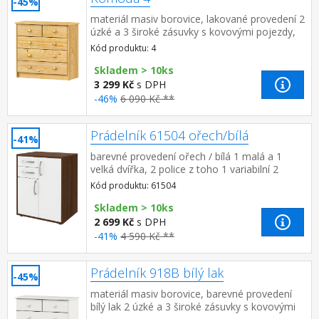
-45%
materiál masiv borovice, lakované provedení 2
úzké a 3 široké zásuvky s kovovými pojezdy,
hloubka zásuvky 27,5 cm
Kód produktu: 4
Skladem > 10ks
3 299 Kč
s DPH
-46%
6 090 Kč **
Prádelník 61504 ořech/bílá
-41%
barevné provedení ořech / bílá 1 malá a 1
velká dvířka, 2 police z toho 1 variabilní 2
zásuvky, hloubka zásuvky 30 cm
Kód produktu: 61504
Skladem > 10ks
2 699 Kč
s DPH
-41%
4 590 Kč **
Prádelník 918B bílý lak
-45%
materiál masiv borovice, barevné provedení
bílý lak 2 úzké a 3 široké zásuvky s kovovými