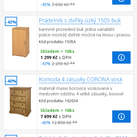
-45%
7 090 Kč **
Prádelník s dvířky úzký 1505 buk
-43%
barevné provedení buk jedna variabilní
police montáž dvířek možná na levou i pravou
stranu
Kód produktu: 1505A
Skladem > 10ks
1 299 Kč
s DPH
-43%
2 290 Kč **
Komoda 4 zásuvky CORONA vosk
-40%
materiál masiv borovice voskovaná v
medovém odstínu 4 velké zásuvky, kovové
ozdobné úchytky součást sestavy Corona
Kód produktu: 162634
Skladem > 10ks
7 699 Kč
s DPH
-40%
12 890 Kč **