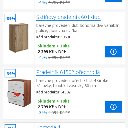
-44%
4 790 Kč **
Skříňový prádelník 601 dub
-39%
barevné provedení dub Sonoma dvě variabilní
police, posuvná dvířka
Kód produktu: 50601
Skladem > 10ks
2 399 Kč
s DPH
-40%
3 990 Kč **
Prádelník 61502 ořech/bílá
-39%
barevné provedení ořech / bílá 4 široké
zásuvky, hloubka zásuvky 30 cm
Kód produktu: 61502
Skladem > 10ks
2 799 Kč
s DPH
-39%
4 599 Kč **
Komoda 4