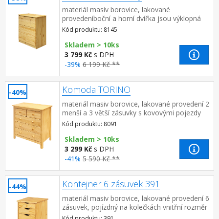
materiál masiv borovice, lakované
provedeníboční a horní dvířka jsou výklopná
Kód produktu: 8145
Skladem > 10ks
3 799 Kč
s DPH
-39%
6 199 Kč **
Komoda TORINO
-40%
materiál masiv borovice, lakované provedení 2
menší a 3 větší zásuvky s kovovými pojezdy
Kód produktu: 8091
Skladem > 10ks
3 299 Kč
s DPH
-41%
5 590 Kč **
Kontejner 6 zásuvek 391
-44%
materiál masiv borovice, lakované provedení 6
zásuvek, pojízdný na kolečkách vnitřní rozměr
zásuvky (š/h/v) 26,7 × 32,5 × 6 cm
Kód produktu: 391