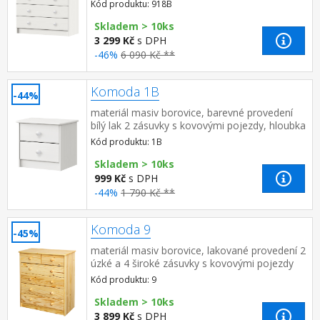
pojezdy, hloubka zásuvky 32,5 cm
Kód produktu: 918B
Skladem > 10ks
3 299 Kč
s DPH
-46%
6 090 Kč **
Komoda 1B
-44%
materiál masiv borovice, barevné provedení
bílý lak 2 zásuvky s kovovými pojezdy, hloubka
zásuvky 27,5 cm
Kód produktu: 1B
Skladem > 10ks
999 Kč
s DPH
-44%
1 790 Kč **
Komoda 9
-45%
materiál masiv borovice, lakované provedení 2
úzké a 4 široké zásuvky s kovovými pojezdy
Kód produktu: 9
Skladem > 10ks
3 899 Kč
s DPH