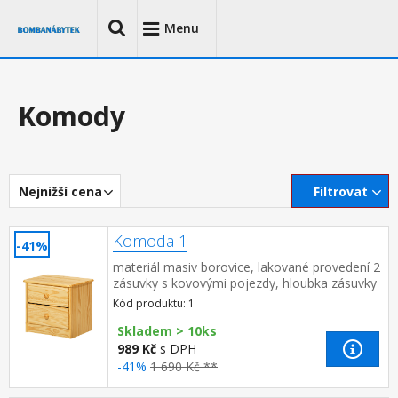
Menu
Komody
Nejnižší cena
Filtrovat
Komoda 1
-41%
materiál masiv borovice, lakované provedení 2
zásuvky s kovovými pojezdy, hloubka zásuvky
27,5 cm
Kód produktu: 1
Skladem > 10ks
989 Kč
s DPH
-41%
1 690 Kč **