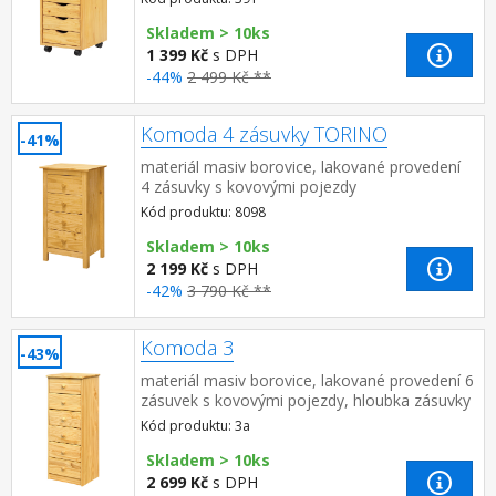
Skladem > 10ks
1 399 Kč
s DPH
-44%
2 499 Kč **
Komoda 4 zásuvky TORINO
-41%
materiál masiv borovice, lakované provedení
4 zásuvky s kovovými pojezdy
Kód produktu: 8098
Skladem > 10ks
2 199 Kč
s DPH
-42%
3 790 Kč **
Komoda 3
-43%
materiál masiv borovice, lakované provedení 6
zásuvek s kovovými pojezdy, hloubka zásuvky
27,5 cm
Kód produktu: 3a
Skladem > 10ks
2 699 Kč
s DPH