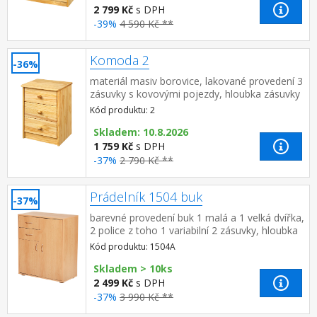
2 799 Kč
s DPH
-39%
4 590 Kč **
Komoda 2
-36%
materiál masiv borovice, lakované provedení 3
zásuvky s kovovými pojezdy, hloubka zásuvky
27,5 cm
Kód produktu: 2
Skladem: 10.8.2026
1 759 Kč
s DPH
-37%
2 790 Kč **
Prádelník 1504 buk
-37%
barevné provedení buk 1 malá a 1 velká dvířka,
2 police z toho 1 variabilní 2 zásuvky, hloubka
zásuvky 30 cm
Kód produktu: 1504A
Skladem > 10ks
2 499 Kč
s DPH
-37%
3 990 Kč **