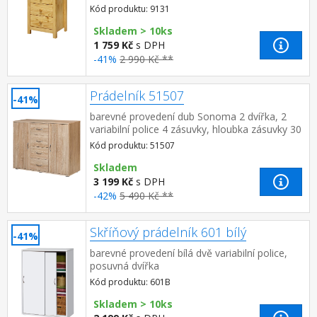
Kód produktu: 9131
Skladem > 10ks
1 759 Kč
s DPH
-41%
2 990 Kč **
Prádelník 51507
-41%
barevné provedení dub Sonoma 2 dvířka, 2
variabilní police 4 zásuvky, hloubka zásuvky 30
cm
Kód produktu: 51507
Skladem
3 199 Kč
s DPH
-42%
5 490 Kč **
Skříňový prádelník 601 bílý
-41%
barevné provedení bílá dvě variabilní police,
posuvná dvířka
Kód produktu: 601B
Skladem > 10ks