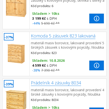
zásuvky s kovovými pojezdy, skřínka s dvířky a
variabilní policí hloubka zásuvky 27,5 cm
Kód produktu: 6
Skladem > 10ks
3 199 Kč
s DPH
-44%
5 690 Kč **
Komoda 5 zásuvek 823 lakovaná
-37%
materiál masiv borovice, lakované provedení 5
širokých zásuvek s kovovými pojezdy, hloubka
zásuvky 36,5 cm
Kód produktu: 823
Skladem: 10.8.2026
4 599 Kč
s DPH
-38%
7 390 Kč **
Prádelník 4 zásuvky 8034
-39%
materiál masiv borovice, lakované provedení 4
široké zásuvky s kovovými pojezdy, hloubka
zásuvky 32,5 cm
Kód produktu: 8034
Skladem > 10ks