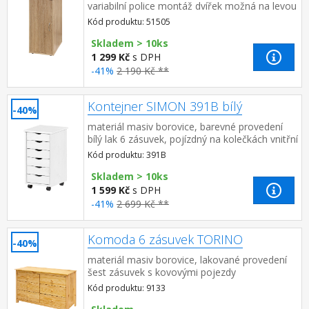
variabilní police montáž dvířek možná na levou
i pravou stranu
Kód produktu: 51505
Skladem > 10ks
1 299 Kč
s DPH
-41%
2 190 Kč **
Kontejner SIMON 391B bílý
-40%
materiál masiv borovice, barevné provedení
bílý lak 6 zásuvek, pojízdný na kolečkách vnitřní
rozměr zásuvky (š/h/v) 26,7 × 32,5 × 6 cm
Kód produktu: 391B
Skladem > 10ks
1 599 Kč
s DPH
-41%
2 699 Kč **
Komoda 6 zásuvek TORINO
-40%
materiál masiv borovice, lakované provedení
šest zásuvek s kovovými pojezdy
Kód produktu: 9133