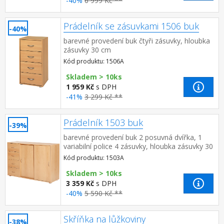
-40%
6 999 Kč **
Prádelník se zásuvkami 1506 buk
-40%
barevné provedení buk čtyři zásuvky, hloubka
zásuvky 30 cm
Kód produktu: 1506A
Skladem > 10ks
1 959 Kč
s DPH
-41%
3 299 Kč **
Prádelník 1503 buk
-39%
barevné provedení buk 2 posuvná dvířka, 1
variabilní police 4 zásuvky, hloubka zásuvky 30
cm
Kód produktu: 1503A
Skladem > 10ks
3 359 Kč
s DPH
-40%
5 590 Kč **
Skříňka na lůžkoviny
-38%