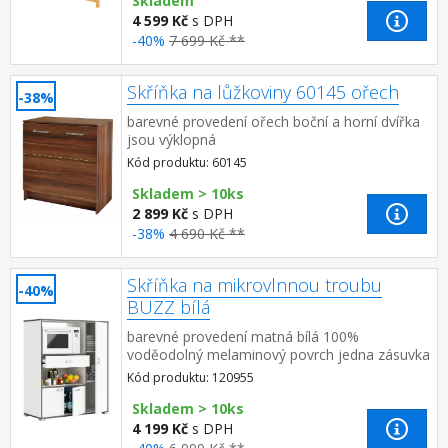
Skladem
4 599 Kč
s DPH
-40%
7 699 Kč **
Skříňka na lůžkoviny 60145 ořech
-38%
barevné provedení ořech boční a horní dvířka
jsou výklopná
Kód produktu: 60145
Skladem > 10ks
2 899 Kč
s DPH
-38%
4 690 Kč **
Skříňka na mikrovlnnou troubu
-40%
BUZZ bílá
barevné provedení matná bílá 100%
voděodolný melaminový povrch jedna zásuvka
s kovovými pojezdy, rozměr zásuvky (š/h/v) 52
Kód produktu: 120955
× 33 × 7 cm prostor pro mik...
Skladem > 10ks
4 199 Kč
s DPH