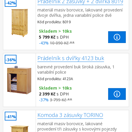
Prádelník 2 zásuvky + 2 dvířka 8019
-42%
materiál masiv borovice, lakované provedení
dvoje dvířka, jedna variabilní police dvě
zásuvky s kovovými pojezdy
Kód produktu: 8019
Skladem > 10ks
5 799 Kč
s DPH
-43%
10 090 Kč **
Prádelník s dvířky 4123 buk
-36%
barevné provedení buk široká zásuvka, 1
variabilní police
Kód produktu: 4123A
Skladem > 10ks
2 399 Kč
s DPH
-37%
3 799 Kč **
Komoda 3 zásuvky TORINO
-41%
materiál masiv borovice, lakované
provedení tři zásuvky s kovovými pojezdy