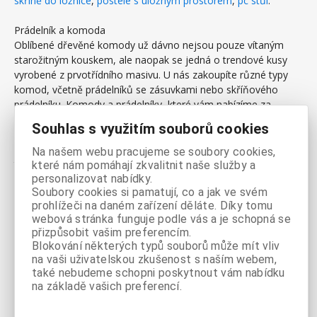
skříně do ložnice
,
postele s úložným prostorem
,
pc stůl
.
Prádelník a komoda
Oblíbené dřevěné komody už dávno nejsou pouze vítaným
starožitným kouskem, ale naopak se jedná o trendové kusy
vyrobené z prvotřídního masivu. U nás zakoupíte různé typy
komod, včetně prádelníků se zásuvkami nebo skříňového
prádelníku. Komody a prádelníky, které vám nabízíme za
výhodné ceny, jsou vyrobeny ze špičkových dřevěných
Souhlas s využitím souborů cookies
materiálů, jako je buk, dub nebo ořech (i bílý). Perfektně využít
můžete nejen prostor uvnitř dřevěné komody nebo prádelníku,
Na našem webu pracujeme se soubory cookies,
také na povrch tohoto praktického nábytku lze umístit drobné
které nám pomáhají zkvalitnit naše služby a
dekorační předměty, fotografie v rámečcích nebo třeba vázu s
personalizovat nabídky.
Soubory cookies si pamatují, co a jak ve svém
květinami.
prohlížeči na daném zařízení děláte. Díky tomu
webová stránka funguje podle vás a je schopná se
Moderní komoda báječně oživí váš interiér
přizpůsobit vašim preferencím.
Stylově je možné komodu sladit s celkovým pojetím a
Blokování některých typů souborů může mít vliv
vybavením vašeho domova. Pokud nechcete ve svém bytě dát
na vaši uživatelskou zkušenost s naším webem,
přednost úložným systémům či šatnám, komody vám
také nebudeme schopni poskytnout vám nabídku
poslouží jako nedocenitelný solitér, který vynikne opravdu v
na základě vašich preferencí.
každém prostoru. Dřevěné komody vaše bydlení zútulní, a
navíc jej provoní tradičním přírodním materiálem – dřevem.