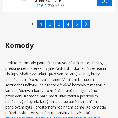
2 199 Kč
s DPH
-42%
3 790 Kč **
1
2
3
4
5
Komody
Praktické komody jsou důležitou součástí ložnice, jídelny,
předsíně nebo kterékoliv jiné části bytu, domku či rekreační
chalupy. Skvěle vypadají i jako samostatný solitér, který
dokáže ideálně oživit váš interiér. V našem bohatém
sortimentu nábytku naleznete dřevěné komody z masivu a
lamina. Různých barev, rozměrů, druhů i designového
provedení. Komoda patří mezi univerzální a především
nadčasový nábytek, který si najde uplatnění v menším
panelovém bytě i prostorném rodinném domě. Ke komodě
můžete vybrat ve stejném materiálu a barvě, také