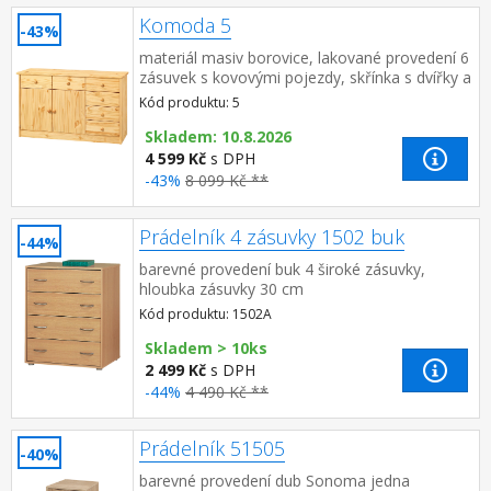
Komoda 5
-43%
materiál masiv borovice, lakované provedení 6
zásuvek s kovovými pojezdy, skřínka s dvířky a
variabilní policí hloubka zásuvky 27,5 cm
Kód produktu: 5
Skladem: 10.8.2026
4 599 Kč
s DPH
-43%
8 099 Kč **
Prádelník 4 zásuvky 1502 buk
-44%
barevné provedení buk 4 široké zásuvky,
hloubka zásuvky 30 cm
Kód produktu: 1502A
Skladem > 10ks
2 499 Kč
s DPH
-44%
4 490 Kč **
Prádelník 51505
-40%
barevné provedení dub Sonoma jedna