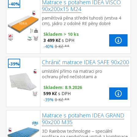
Matrace s potahem IDEA VISCO
-40%
90x200x15 M24
paměťová pěna střední tuhosti (vrstva 4
cm), jádro z odolné RE pěny dobré
ortopedické vlastností a dlouhá životnost
Skladem > 10 ks
matrace vhodná pro ...
3 499 Kč
s DPH
-40%
0 Kč **
Chránič matrace IDEA SAFE 90x200
-39%
umístění přímo na matraci pro
ochranu před nečistotami a
prodloužení živostnosti gumové pásy v
Skladem: 8.9.2026
rozích zajišťují chránič proti posu...
599 Kč
s DPH
-39%
0 Kč **
Matrace s potahem IDEA GRAND
90x200 M35
3D Rainbow technologie – speciální
profilace na sendvičové vrstvě z kombinace