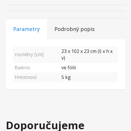
Parametry
Podrobný popis
23 x 102 x 23 cm (š x h x
rozměry [cm]
v)
Baleno
ve fólii
Hmotnost
5 kg
Doporučujeme