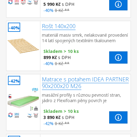
5 990 Kč
s DPH
-40%
0 Kč **
Rošt 140x200
-40%
materiál masiv smrk, nelakované provedení
14 latí spojených textilním tkalounem
Skladem > 10 ks
899 Kč
s DPH
-40%
0 Kč **
Matrace s potahem IDEA PARTNER
-42%
90x200x20 M26
masážní profily s různou pevností stran,
jádro z Flexifoam pěny povrch je
vyprofilován do 7 anatomických zón na
Skladem > 10 ks
obou stranách tvrdá (bílá) a měkk...
3 890 Kč
s DPH
-42%
0 Kč **