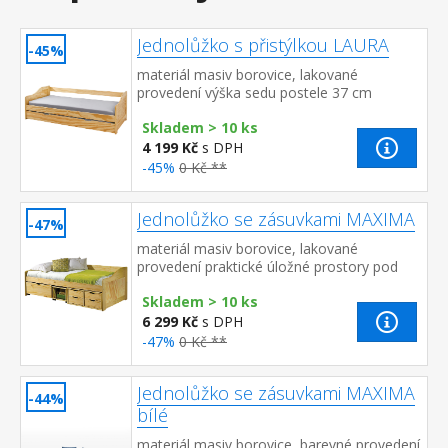
Jednolůžko s přistýlkou LAURA
-45%
materiál masiv borovice, lakované
provedení výška sedu postele 37 cm
dřevěné laťkové rošty jsou v ceně, matrace
Skladem > 10 ks
nejsou v ceně výsuv možno využít jako ...
4 199 Kč
s DPH
-45%
0 Kč **
Jednolůžko se zásuvkami MAXIMA
-47%
materiál masiv borovice, lakované
provedení praktické úložné prostory pod
postelí (zásuvky a otevřená police) v
Skladem > 10 ks
ceně výška sedu 50 cm, cena ...
6 299 Kč
s DPH
-47%
0 Kč **
Jednolůžko se zásuvkami MAXIMA
-44%
bílé
materiál masiv borovice, barevné provedení