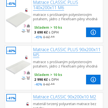
Matrace CLASSIC PLUS
-45%
140x200x11 M6
matrace s prošívaným polyesterovým
potahem, jádro z Flexifoam pěny vhodná
pro všechny typy roštů potah snímatelný a
Skladem > 10 ks
pratelný do 40 °C d...
3 690 Kč
s DPH
-45%
0 Kč **
Matrace CLASSIC PLUS 90x200x11
-40%
M5
matrace s prošívaným polyesterovým
potahem, jádro z Flexifoam pěny vhodná
pro všechny typy roštů potah snímatelný a
Skladem > 10 ks
pratelný do 40 °C doporu...
2 990 Kč
s DPH
-40%
0 Kč **
Matrace CLASSIC 90x200x10 M2
-41%
materiál tvrzený polyuretan matrace bez