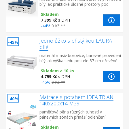
bílý lak praktické úložné prostory pod
postelí (zásuvky a otevřená police) v
Skladem
ceně výška sedu 50 c...
7 399 Kč
s DPH
-44%
0 Kč **
Jednolůžko s přistýlkou LAURA
-45%
bílé
materiál masiv borovice, barevné provedení
bílý lak výška sedu postele 37 cm dřevěné
laťkové rošty jsou v ceně, matrace nejsou v
Skladem > 10 ks
ceně výsuv možno využ...
4 799 Kč
s DPH
-45%
0 Kč **
Matrace s potahem IDEA TRIAN
-40%
140x200x14 M39
paměťová pěna různých tuhostí v
pánevních zónách přináší odlehčení
kloubům a celému pohybovému aparátu
Skladem
7zónová anatomická masážní profilace ...