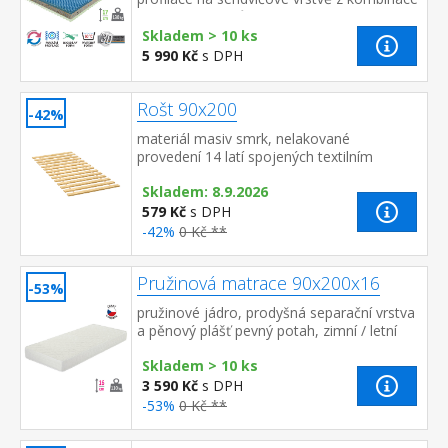
Flexifoam pěn různých vlastností a tuhostí,
která zajišťuje komfort...
Skladem > 10 ks
5 990 Kč
s DPH
Rošt 90x200
-42%
materiál masiv smrk, nelakované
provedení 14 latí spojených textilním
tkalounem
Skladem: 8.9.2026
579 Kč
s DPH
-42%
0 Kč **
Pružinová matrace 90x200x16
-53%
pružinové jádro, prodyšná separační vrstva
a pěnový plášť pevný potah, zimní / letní
strana doporučená nosnost do 110 kg
Skladem > 10 ks
3 590 Kč
s DPH
-53%
0 Kč **