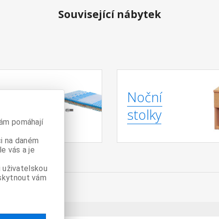
Související nábytek
Noční
race
stolky
nám pomáhají
či na daném
e vás a je
 uživatelskou
skytnout vám