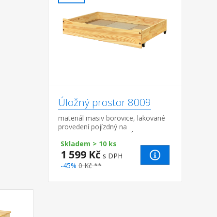
Úložný prostor 8009
materiál masiv borovice, lakované
provedení pojízdný na
kolečkách POUZE SUDÝ
Skladem > 10 ks
POČET! Úložný prostor 8009 je kvůli
1 599 Kč
balení produktu možno ...
s DPH
-45%
0 Kč **