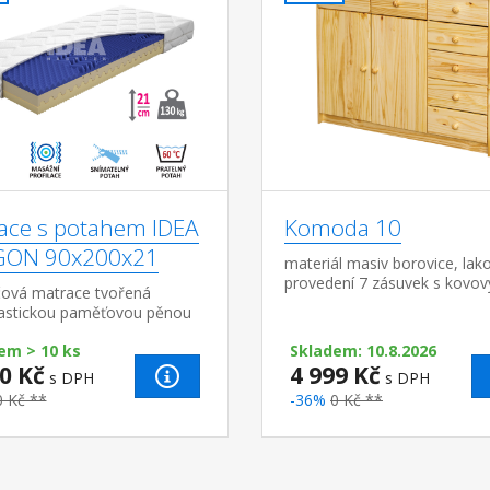
ace s potahem IDEA
Komoda 10
GON 90x200x21
materiál masiv borovice, lak
provedení 7 zásuvek s kovo
čová matrace tvořená
pojezdy 2 dvířka, 1 variabilní 
lastickou paměťovou pěnou
oam®, nosná část z PUR pěn
em > 10 ks
Skladem: 10.8.2026
omických zón s rozdílnou
0 Kč
4 999 Kč
cí pro optimální opo...
s DPH
s DPH
0 Kč **
-36%
0 Kč **