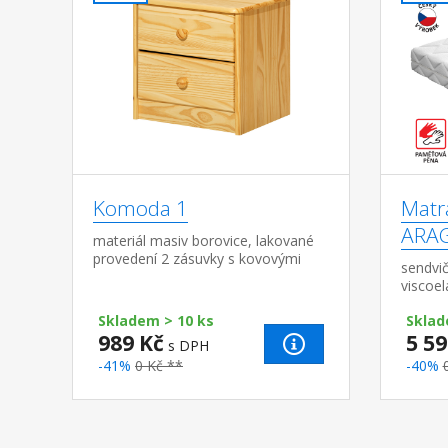
Komoda 1
Matr
ARA
materiál masiv borovice, lakované
provedení 2 zásuvky s kovovými
sendvi
pojezdy, hloubka zásuvky 27,5 cm
viscoe
ViscoF
Skladem > 10 ks
Sklad
7 anat
989 Kč
5 59
profila
s DPH
-41%
0 Kč **
-40%