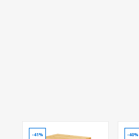
-41%
-40%