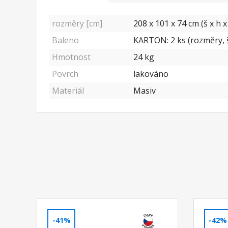
rozměry [cm]
208 x 101 x 74 cm (š x h x
Baleno
KARTON: 2 ks (rozměry, š/
Hmotnost
24 kg
Povrch
lakováno
Materiál
Masiv
-41%
-42%