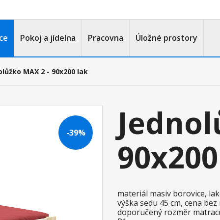
ce
Pokoj a jídelna
Pracovna
Úložné prostory
olůžko MAX 2 - 90x200 lak
Jednol
-39%
90x200
materiál masiv borovice, l
výška sedu 45 cm, cena bez
doporučený rozměr matrace