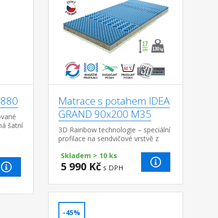
8880
Matrace s potahem IDEA
GRAND 90x200 M35
ované
ná šatní
3D Rainbow technologie – speciální
profilace na sendvičové vrstvě z
kombinace Flexifoam pěn různých
Skladem > 10 ks
vlastností a tuhostí, která zajišťuje
5 990 Kč
komfort...
s DPH
-45%