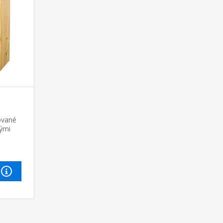
ované
vými
police