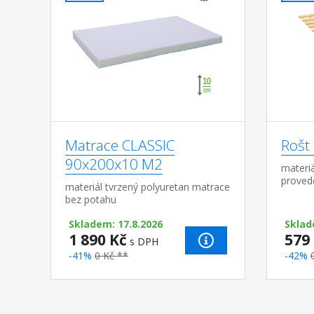
Matrace CLASSIC
Rošt
90x200x10 M2
materi
provede
materiál tvrzený polyuretan matrace
textiln
bez potahu
Skladem: 17.8.2026
Sklad
1 890 Kč
579
s DPH
-41%
0 Kč **
-42%