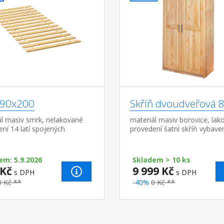
 90x200
Skříň dvoudveřová 
ál masiv smrk, nelakované
materiál masiv borovice, lak
ní 14 latí spojených
provedení šatní skříň vybave
ím tkalounem
tyčí a policí
em: 5.9.2026
Skladem > 10 ks
 Kč
9 999 Kč
s DPH
s DPH
0 Kč **
-40%
0 Kč **