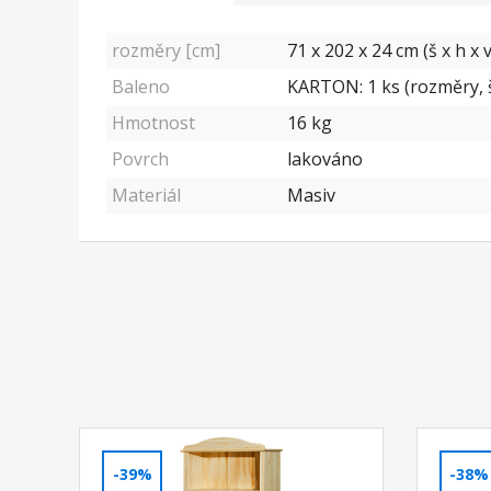
rozměry [cm]
71 x 202 x 24 cm (š x h x v
Baleno
KARTON: 1 ks (rozměry, š
Hmotnost
16 kg
Povrch
lakováno
Materiál
Masiv
-39%
-38%