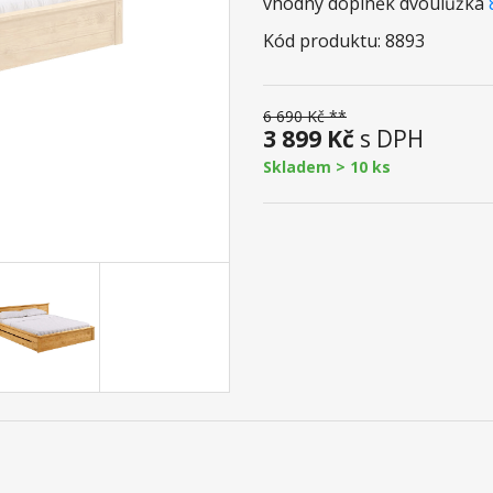
vhodný doplněk dvoulůžka
Kód produktu: 8893
6 690 Kč **
3 899 Kč
s DPH
Skladem > 10 ks