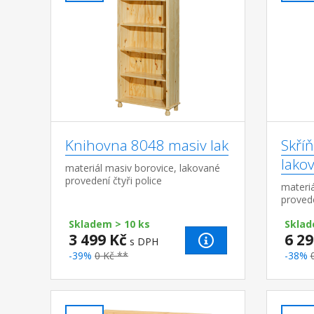
Knihovna 8048 masiv lak
Skří
lako
materiál masiv borovice, lakované
provedení čtyři police
materiá
provede
tyčí a 
Skladem > 10 ks
Sklad
8861
3 499 Kč
6 29
s DPH
-39%
0 Kč **
-38%