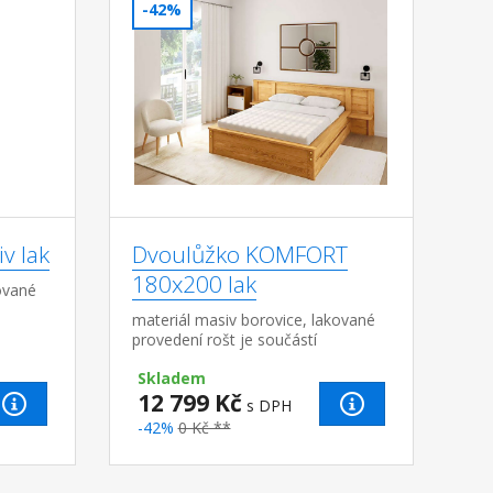
-42%
v lak
Dvoulůžko KOMFORT
180x200 lak
ované
materiál masiv borovice, lakované
provedení rošt je součástí
dodávky doporučený rozměr
Skladem
matrace 180 × 200 cm nebo 2 kusy
12 799 Kč
90 × 200 cm vho...
s DPH
-42%
0 Kč **