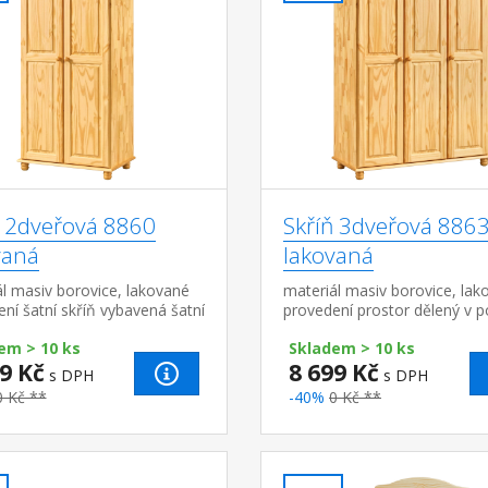
ň 2dveřová 8860
Skříň 3dveřová 886
vaná
lakovaná
l masiv borovice, lakované
materiál masiv borovice, lak
ní šatní skříň vybavená šatní
provedení prostor dělený v 
policí doporučený nástavec
2:1 širší část šatní tyč a polic
em > 10 ks
Skladem > 10 ks
část 3 variabilní police do...
9 Kč
8 699 Kč
s DPH
s DPH
0 Kč **
-40%
0 Kč **