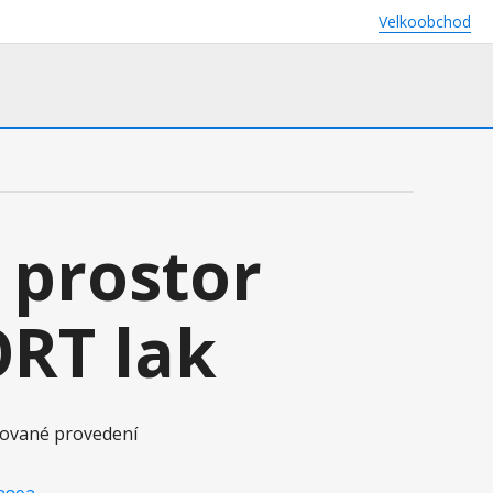
Velkoobchod
 prostor
RT lak
akované provedení