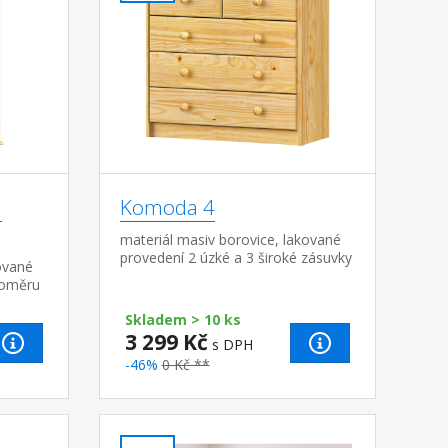
3
Komoda 4
materiál masiv borovice, lakované
provedení 2 úzké a 3 široké zásuvky
ované
s kovovými pojezdy, hloubka
poměru
zásuvky 27,5 cm
e, užší
Skladem > 10 ks
3 299 Kč
s DPH
-46%
0 Kč **