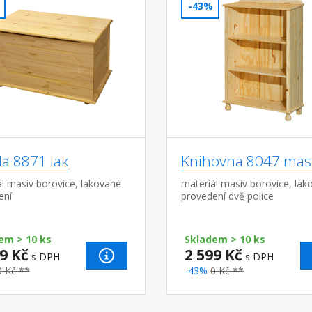
-43%
la 8871 lak
Knihovna 8047 masi
l masiv borovice, lakované
materiál masiv borovice, lak
ení
provedení dvě police
em > 10 ks
Skladem > 10 ks
9 Kč
2 599 Kč
s DPH
s DPH
0 Kč **
-43%
0 Kč **