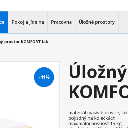
ce
Pokoj a jídelna
Pracovna
Úložné prostory
ný prostor KOMFORT lak
Úložný
-41%
KOMFO
materiál masiv borovice, l
pojízdný na kolečkách
maximální nosnost 15 kg