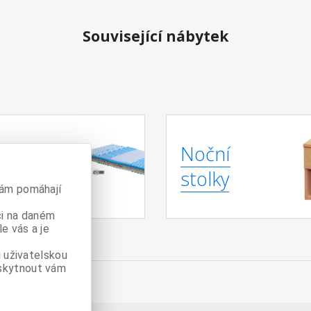
Související nábytek
Noční
race
stolky
nám pomáhají
či na daném
e vás a je
 uživatelskou
skytnout vám