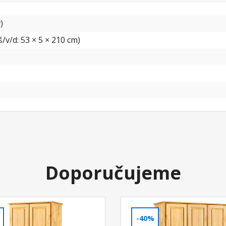
)
/v/d: 53 × 5 × 210 cm)
Doporučujeme
-40%