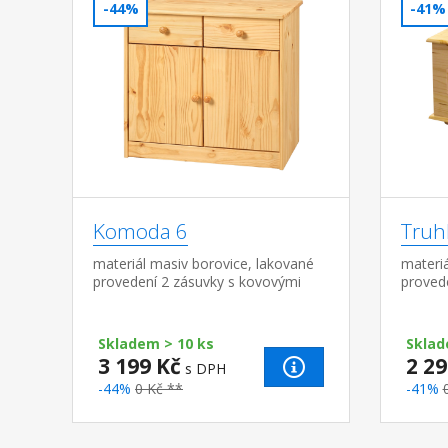
-44%
-41%
Komoda 6
Truh
materiál masiv borovice, lakované
materiá
provedení 2 zásuvky s kovovými
proved
pojezdy, skřínka s dvířky a variabilní
policí hloubka zásuvky 27,5 cm
Skladem > 10 ks
Sklad
3 199 Kč
2 29
s DPH
-44%
0 Kč **
-41%