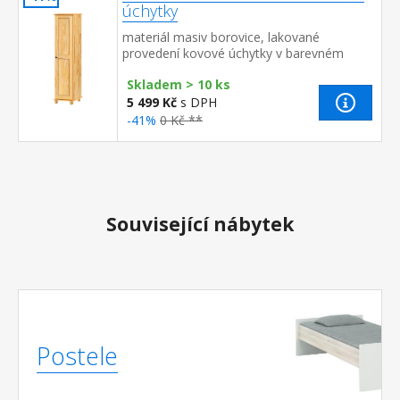
úchytky
materiál masiv borovice, lakované
provedení kovové úchytky v barevném
provedení černěná mosaz čtyři
Skladem > 10 ks
police montáž dveří možná na pravou...
5 499 Kč
s DPH
-41%
0 Kč **
Související nábytek
Postele