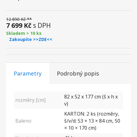
12 890 Kč **
7 699 Kč
s DPH
Skladem > 10 ks
Zakoupíte >>ZDE<<
Parametry
Podrobný popis
82 x 52 x 177 cm (š x h x
rozměry [cm]
v)
KARTON: 2 ks (rozměry,
Baleno
š/v/d: 53 × 13 × 84 cm, 50
× 10 × 170 cm)