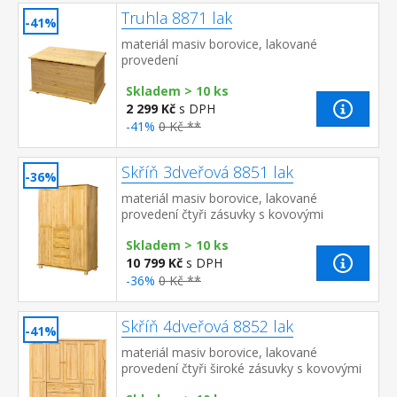
Truhla 8871 lak
-41%
materiál masiv borovice, lakované
provedení
Skladem > 10 ks
2 299 Kč
s DPH
-41%
0 Kč **
Skříň 3dveřová 8851 lak
-36%
materiál masiv borovice, lakované
provedení čtyři zásuvky s kovovými
pojezdy v levé části dvě šatní tyče, ve
Skladem > 10 ks
střední části 1 police a v prav...
10 799 Kč
s DPH
-36%
0 Kč **
Skříň 4dveřová 8852 lak
-41%
materiál masiv borovice, lakované
provedení čtyři široké zásuvky s kovovými
pojezdy v levé části dvě šatní tyče, ve