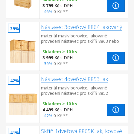
3 799 Kč
s DPH
-46%
0 Kč **
Nástavec 3dveřový 8864 lakovaný
-39%
materiál masiv borovice, lakované
provedení nástavec pro skříň 8863 nebo
8851
Skladem > 10 ks
3 999 Kč
s DPH
-39%
0 Kč **
Nástavec 4dveřový 8853 lak
-42%
materiál masiv borovice, lakované
provedení nástavec pro skříň 8852
Skladem > 10 ks
4 499 Kč
s DPH
-42%
0 Kč **
Skříň 1dveřová 8865K lak, kovové
-41%