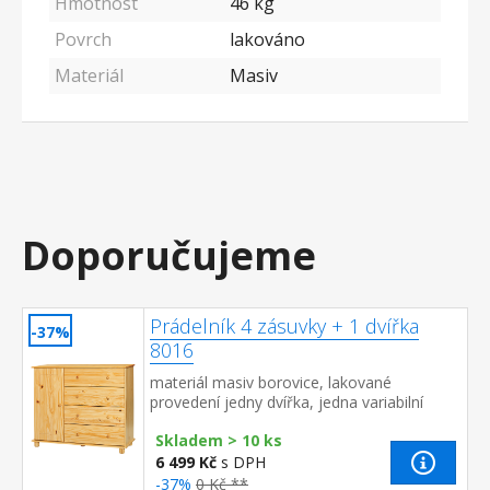
Hmotnost
46 kg
Povrch
lakováno
Materiál
Masiv
Doporučujeme
Prádelník 4 zásuvky + 1 dvířka
-37%
8016
materiál masiv borovice, lakované
provedení jedny dvířka, jedna variabilní
police 4 široké zásuvky s kovovými pojezdy,
Skladem > 10 ks
hloubka zásuvky 33,5 cm
6 499 Kč
s DPH
-37%
0 Kč **