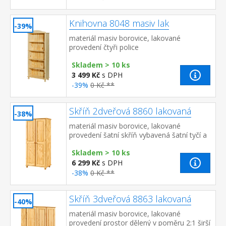
Knihovna 8048 masiv lak
-39%
materiál masiv borovice, lakované
provedení čtyři police
Skladem > 10 ks
3 499 Kč
s DPH
-39%
0 Kč **
Skříň 2dveřová 8860 lakovaná
-38%
materiál masiv borovice, lakované
provedení šatní skříň vybavená šatní tyčí a
policí doporučený nástavec 8861
Skladem > 10 ks
6 299 Kč
s DPH
-38%
0 Kč **
Skříň 3dveřová 8863 lakovaná
-40%
materiál masiv borovice, lakované
provedení prostor dělený v poměru 2:1 širší