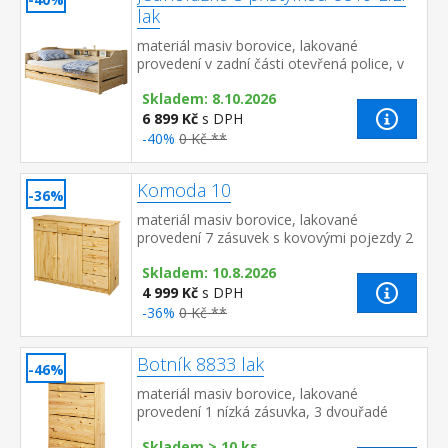
lak
materiál masiv borovice, lakované
provedení v zadní části otevřená police, v
dolní části výsuvná přistýlka cena včetně
Skladem: 8.10.2026
roštů (dřevěné laťkov...
6 899 Kč
s DPH
-40%
0 Kč **
Komoda 10
-36%
materiál masiv borovice, lakované
provedení 7 zásuvek s kovovými pojezdy 2
dvířka, 1 variabilní police
Skladem: 10.8.2026
4 999 Kč
s DPH
-36%
0 Kč **
Botník 8833 lak
-46%
materiál masiv borovice, lakované
provedení 1 nízká zásuvka, 3 dvouřadé
výklopy
Skladem > 10 ks