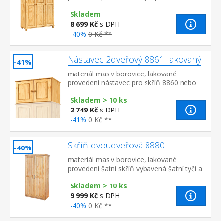
část šatní tyč a police, užší část 3 variabilní
Skladem
police do...
8 699 Kč
s DPH
-40%
0 Kč **
Nástavec 2dveřový 8861 lakovaný
-41%
materiál masiv borovice, lakované
provedení nástavec pro skříň 8860 nebo
8850
Skladem > 10 ks
2 749 Kč
s DPH
-41%
0 Kč **
Skříň dvoudveřová 8880
-40%
materiál masiv borovice, lakované
provedení šatní skříň vybavená šatní tyčí a
policí
Skladem > 10 ks
9 999 Kč
s DPH
-40%
0 Kč **