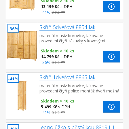
Skladem > 10 ks
střední části 1 police a...
13 199 Kč
s DPH
-41%
0 Kč **
Skříň 5dveřová 8854 lak
-36%
materiál masiv borovice, lakované
provedení čtyři zásuvky s kovovými
pojezdy v levé části dvě šatní tyče, ve
Skladem > 10 ks
střední části 1 police a v prav...
14 799 Kč
s DPH
-36%
0 Kč **
Skříň 1dveřová 8865 lak
-41%
materiál masiv borovice, lakované
provedení čtyři police montáž dveří možná
na pravou i levou stranu
Skladem > 10 ks
5 499 Kč
s DPH
-41%
0 Kč **
Jednolůžko s přistýlkou 8819 LILI
-40%