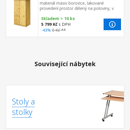
materiál masiv borovice, lakované
provedení prostor dělený na poloviny, v
pravé části větší dvířka, 2 police v levé části
Skladem > 10 ks
menší dvířka, 1 police, 2 zá...
5 799 Kč
s DPH
-43%
0 Kč **
Související nábytek
Stoly a
stolky