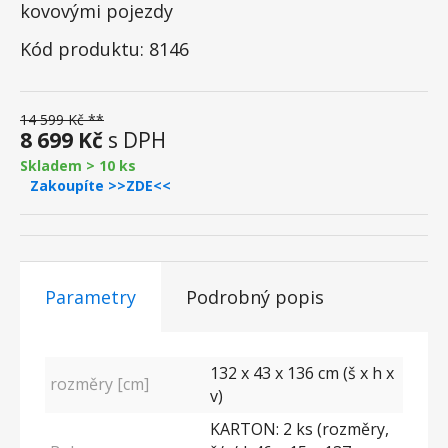
kovovými pojezdy
Kód produktu: 8146
14 599 Kč **
8 699 Kč
s DPH
Skladem > 10 ks
Zakoupíte >>ZDE<<
Parametry
Podrobný popis
132 x 43 x 136 cm (š x h x
rozměry [cm]
v)
KARTON: 2 ks (rozměry,