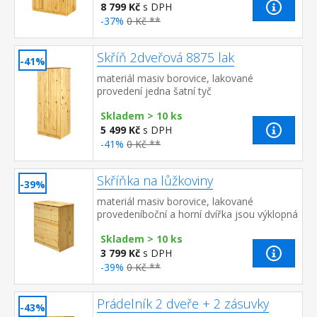
8 799 Kč
s DPH
-37%
0 Kč **
Skříň 2dveřová 8875 lak
-41%
materiál masiv borovice, lakované
provedení jedna šatní tyč
Skladem > 10 ks
5 499 Kč
s DPH
-41%
0 Kč **
Skříňka na lůžkoviny
-39%
materiál masiv borovice, lakované
provedeníboční a horní dvířka jsou výklopná
Skladem > 10 ks
3 799 Kč
s DPH
-39%
0 Kč **
Prádelník 2 dveře + 2 zásuvky
-43%