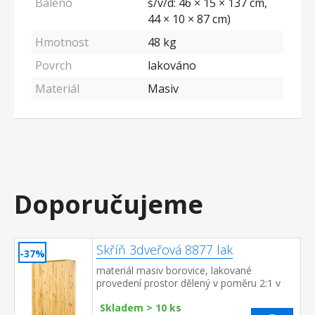
Baleno
š/v/d: 46 × 15 × 137 cm,
44 × 10 × 87 cm)
Hmotnost
48 kg
Povrch
lakováno
Materiál
Masiv
Doporučujeme
Skříň 3dveřová 8877 lak
-37%
materiál masiv borovice, lakované
provedení prostor dělený v poměru 2:1 v
širší části šatní tyč, v užší části 4 variabilní
Skladem > 10 ks
police