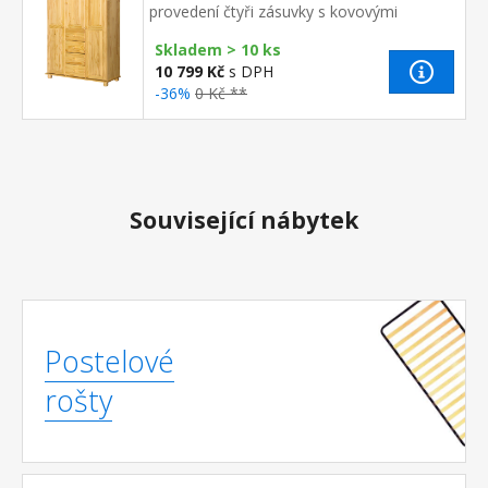
provedení čtyři zásuvky s kovovými
pojezdy v levé části dvě šatní tyče, ve
Skladem > 10 ks
střední části 1 police a v prav...
10 799 Kč
s DPH
-36%
0 Kč **
Související nábytek
Postelové
rošty