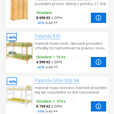
provedení prostor dělený v poměru 2:1 širší
část šatní tyč a police, užší část 3 variabilní
Skladem
police do...
8 699 Kč
s DPH
-40%
0 Kč **
Palanda 830
-40%
materiál masiv smrk, lakované provedení
schůdky lze namontovat na pravou i levou
stranu, cena bez roštů a matrací
Skladem > 10 ks
doporučené rozměry matrací a ro...
4 999 Kč
s DPH
-40%
0 Kč **
Palanda GIGA bílý lak
-44%
materiál masiv borovice, barevné provedení
bílý lak rozložitelná na dvě samostatná
lůžka, jedno lůžko může být
Skladem > 10 ks
zvýšené zábrany na horním lůž...
8 799 Kč
s DPH
-44%
0 Kč **