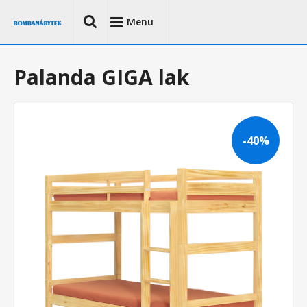
Menu
Palanda GIGA lak
-40%