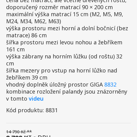
cena bez matrací, ale včetně dřevěných roštů,
doporučený rozměr matrací 90 × 200 cm
maximální výška matrací 15 cm (M2, M5, M9,
M24, M34, M62, M63)
výška prostoru mezi horní a dolní bočnicí (bez
matrace) 86 cm
šířka prostoru mezi levou nohou a žebříkem
161 cm
výška zábrany na horním lůžku (od roštu) 32
cm
šířka mezery pro vstup na horní lůžko nad
žebříkem 39 cm
vhodný doplněk úložný prostor GIGA
8832
kombinace rozložení palandy jsou znázorněny
v tomto
videu
Kód produktu: 8831
14 790 Kč **