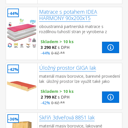
Matrace s potahem IDEA
-44%
HARMONY 90x200x15
oboustranná partnerská matrace s
rozdílnou tuhostí stran je vyrobena z
pružných a houževnatých pěn
Skladem > 10 ks
Flexifoam tužší červená strana má
anatomickou ...
3 290 Kč
s DPH
-44%
0 Kč **
Úložný prostor GIGA lak
-42%
materiál masiv borovice, barevné provedení
lak úložný prostor lze využít také jako
přistýlku doporučený rozměr matrace 90 ×
Skladem > 10 ks
190 ...
2 799 Kč
s DPH
-42%
0 Kč **
Skříň 3dveřová 8851 lak
-36%
materiál masiv borovice, lakované