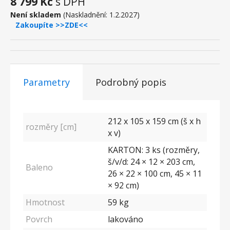
8 799 Kč
s DPH
Není skladem
(Naskladnění: 1.2.2027)
Zakoupíte >>ZDE<<
Parametry
Podrobný popis
212 x 105 x 159 cm (š x h
rozměry [cm]
x v)
KARTON: 3 ks (rozměry,
š/v/d: 24 × 12 × 203 cm,
Baleno
26 × 22 × 100 cm, 45 × 11
× 92 cm)
Hmotnost
59 kg
Povrch
lakováno