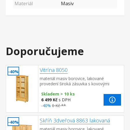
Materiál
Masiv
Doporučujeme
Vitrína 8050
-40%
materiál masiv borovice, lakované
provedení široká zásuvka s kovovými
pojezdy, 2 prosklené dveře 2 variabilní a 1
Skladem > 10 ks
pevná police
6 499 Kč
s DPH
-40%
0 Kč **
Skříň 3dveřová 8863 lakovaná
-40%
materiál masiv borovice, lakované