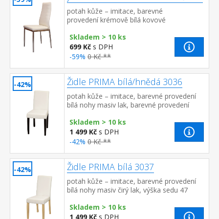
potah kůže – imitace, barevné
provedení krémově bílá kovové
pochromované nohy, výška sedu 46 cm
Skladem > 10 ks
699 Kč
s DPH
-59%
0 Kč **
Židle PRIMA bílá/hnědá 3036
-42%
potah kůže – imitace, barevné provedení
bílá nohy masiv lak, barevné provedení
tmavě hnědá výška sedu 47 cm,
Skladem > 10 ks
doporučená nosnost do 120 kg
1 499 Kč
s DPH
-42%
0 Kč **
Židle PRIMA bílá 3037
-42%
potah kůže – imitace, barevné provedení
bílá nohy masiv čirý lak, výška sedu 47
cm doporučená nosnost do 120 kg
Skladem > 10 ks
1 499 Kč
s DPH