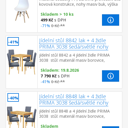
kovová konstrukce, nohy masiv buk, výška
sedu 46 cm vhodná kombinace se stoly
Skladem > 10 ks
UNO a QUATRO
499 Kč
s DPH
-71%
0 Kč **
Jídelní stůl 8842 lak + 4 židle
-41%
PRIMA 3038 šedá/světlé nohy
jídelní stůl 8842 a 4 jídelní židle PRIMA
3038 stůl: materiál masiv borovice,
lakované provedení židle: textilní potah,
Skladem: 19.8.2026
barevné provedení š...
7 790 Kč
s DPH
-41%
0 Kč **
Jídelní stůl 8848 lak + 4 židle
-40%
PRIMA 3038 šedá/světlé nohy
jídelní stůl 8848 a 4 jídelní židle PRIMA
3038 stůl: materiál masiv borovice,
lakované provedení židle: textilní potah,
Skladem
barevné provedení š...