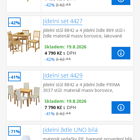
-42%
0 Kč **
Jídelní set 4427
-42%
jídelní stůl 8842 a 4 jídelní židle 869 stůl i
židle materiál masiv borovice, lakované
provedení výška sedu židle 45 cm rozměr
Skladem: 19.8.2026
stolu (š/h/v)...
4 790 Kč
s DPH
-42%
0 Kč **
Jídelní set 4429
-41%
jídelní stůl 8842 a 4 jídelní židle PRIMA
3037 stůl: materiál masiv borovice,
lakované provedení židle: nohy materiál
Skladem: 19.8.2026
masiv, barevné provede...
7 790 Kč
s DPH
-41%
0 Kč **
Jídelní židle UNO bílá
-71%
materiál sedačky PP, barevné provedení bílá