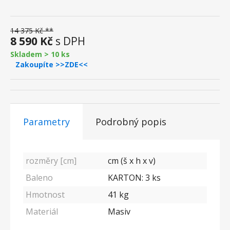
14 375 Kč **
8 590 Kč
s DPH
Skladem > 10 ks
Zakoupíte >>ZDE<<
Parametry
Podrobný popis
rozměry [cm]
cm (š x h x v)
Baleno
KARTON: 3 ks
Hmotnost
41 kg
Materiál
Masiv