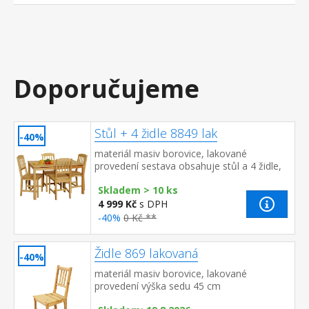
Doporučujeme
Stůl + 4 židle 8849 lak
-40%
materiál masiv borovice, lakované
provedení sestava obsahuje stůl a 4 židle,
výška sedu židle 45 cm rozměr stolu
Skladem > 10 ks
(š/h/v) 118 × 75&...
4 999 Kč
s DPH
-40%
0 Kč **
Židle 869 lakovaná
-40%
materiál masiv borovice, lakované
provedení výška sedu 45 cm