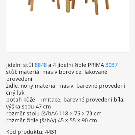
jídelní stůl
8848
a 4 jídelní židle PRIMA
3037
stůl: materiál masiv borovice, lakované
provedení
židle: nohy materiál masiv, barevné provedení
čirý lak
potah kůže – imitace, barevné provedení bílá,
výška sedu 47 cm
rozměr stolu (š/h/v) 118 × 75 × 73 cm
rozměr židle (š/h/v) 45 × 55 × 90 cm
Kód produktu: 4431