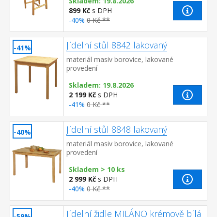
Skladem: 19.8.2026
899 Kč
s DPH
-40%
0 Kč **
Jídelní stůl 8842 lakovaný
-41%
materiál masiv borovice, lakované
provedení
Skladem: 19.8.2026
2 199 Kč
s DPH
-41%
0 Kč **
Jídelní stůl 8848 lakovaný
-40%
materiál masiv borovice, lakované
provedení
Skladem > 10 ks
2 999 Kč
s DPH
-40%
0 Kč **
Jídelní židle MILÁNO krémově bílá
-59%