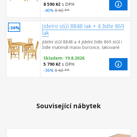
8 590 Kč
s DPH
-40%
0 Kč **
Jídelní stůl 8848 lak + 4 židle 869
-36%
lak
jídelní stůl 8848 a 4 jídelní židle 869 stůl i
židle materiál masiv borovice, lakované
provedení výška sedu židle 45 cm rozměr
Skladem: 19.8.2026
stolu (š...
5 790 Kč
s DPH
-36%
0 Kč **
Související nábytek