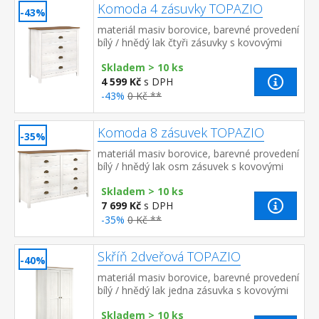
Komoda 4 zásuvky TOPAZIO
-43%
materiál masiv borovice, barevné provedení
bílý / hnědý lak čtyři zásuvky s kovovými
úchytkami a pojezdy
Skladem > 10 ks
4 599 Kč
s DPH
-43%
0 Kč **
Komoda 8 zásuvek TOPAZIO
-35%
materiál masiv borovice, barevné provedení
bílý / hnědý lak osm zásuvek s kovovými
úchytkami a pojezdy rozměr zásuvky (š/h/v)
Skladem > 10 ks
49,5 × 33,5 × 9 cm
7 699 Kč
s DPH
-35%
0 Kč **
Skříň 2dveřová TOPAZIO
-40%
materiál masiv borovice, barevné provedení
bílý / hnědý lak jedna zásuvka s kovovými
úchytkami a pojezdy jedna police a kovová
Skladem > 10 ks
šatní tyč&nbs...