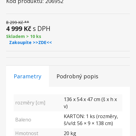
Kód produktu: 206952
8 299 Kč **
4 999 Kč
s DPH
Skladem > 10 ks
Zakoupíte >>ZDE<<
Parametry
Podrobný popis
136 x 54 x 47 cm (š x h x
rozměry [cm]
v)
KARTON: 1 ks (rozměry,
Baleno
š/v/d: 56 × 9 × 138 cm)
Hmotnost
20 kg