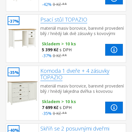
-42%
0 Kč **
Psací stůl TOPAZIO
-37%
materiál masiv borovice, barevné provedení
bílý / hnědý lak dvě zásuvky s kovovými
úchytkami a pojezdy
Skladem > 10 ks
5 399 Kč
s DPH
-37%
0 Kč **
Komoda 1 dveře + 4 zásuvky
-35%
TOPAZIO
materiál masiv borovice, barevné provedení
bílý / hnědý lakjedna dvířka s kovovou
úchytkou, za nimi jedna police čtyři zásuvky
Skladem > 10 ks
s kovovými úchytka...
7 699 Kč
s DPH
-35%
0 Kč **
Skříň se 2 posuvnými dveřmi
-40%