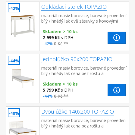
Odkládací stolek TOPAZIO
-42%
materiál masiv borovice, barevné provedení
bílý / hnědý lak dvě zásuvky s kovovými
úchytkami a pojezdy, jedna police
Skladem > 10 ks
2 999 Kč
s DPH
-42%
0 Kč **
Jednolůžko 90x200 TOPAZIO
-44%
materiál masiv borovice, barevné provedení
bílý / hnědý lak cena bez roštu a
matrace doporučený rozměr matrace 90 ×
Skladem > 10 ks
200 cm a rošt R1 vh...
5 799 Kč
s DPH
-44%
0 Kč **
Dvoulůžko 140x200 TOPAZIO
-40%
materiál masiv borovice, barevné provedení
bílý / hnědý lak cena bez roštu a
matrace doporučený rozměr matrace 140 ×