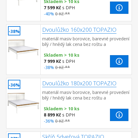
Skladem > 10 ks
200 cm a rošt R3 v...
7 599 Kč
s DPH
-40%
0 Kč **
Dvoulůžko 160x200 TOPAZIO
-38%
materiál masiv borovice, barevné provedení
bílý / hnědý lak cena bez roštu a
matrace doporučený rozměr matrace 160 ×
Skladem > 10 ks
200 cm nebo 2 kusy 80 ×...
7 999 Kč
s DPH
-38%
0 Kč **
Dvoulůžko 180x200 TOPAZIO
-36%
materiál masiv borovice, barevné provedení
bílý / hnědý lak cena bez roštu a
matrace doporučený rozměr matrace 180 ×
Skladem > 10 ks
200 cm nebo 2 kusy 90 ×...
8 899 Kč
s DPH
-36%
0 Kč **
Skříň 5dveřová TOPAZIO