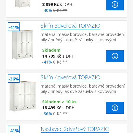
8 999 Kč
s DPH
-40%
0 Kč **
Skříň 3dveřová TOPAZIO
-41%
materiál masiv borovice, barevné provedení
bílý / hnědý lak dvě zásuvky s kovovými
úchytkami a pojezdy v levé části 3 police, v
Skladem
pravé části ...
14 799 Kč
s DPH
-41%
0 Kč **
Skříň 4dveřová TOPAZIO
-36%
materiál masiv borovice, barevné provedení
bílý / hnědý lak dvě zásuvky s kovovými
úchytkami a pojezdy v levé části 3 police, v
Skladem > 10 ks
pravé části ...
18 499 Kč
s DPH
-36%
0 Kč **
Nástavec 2dveřový TOPAZIO
-41%