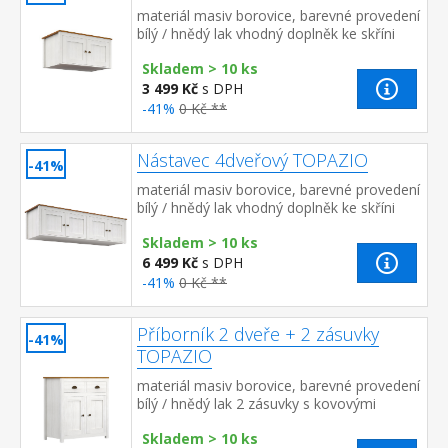
materiál masiv borovice, barevné provedení
bílý / hnědý lak vhodný doplněk ke skříni
TOPAZIO 206281
Skladem > 10 ks
3 499 Kč
s DPH
-41%
0 Kč **
Nástavec 4dveřový TOPAZIO
-41%
materiál masiv borovice, barevné provedení
bílý / hnědý lak vhodný doplněk ke skříni
TOPAZIO 206283
Skladem > 10 ks
6 499 Kč
s DPH
-41%
0 Kč **
Příborník 2 dveře + 2 zásuvky
-41%
TOPAZIO
materiál masiv borovice, barevné provedení
bílý / hnědý lak 2 zásuvky s kovovými
úchytkami a pojezdy, 2 dveře
Skladem > 10 ks