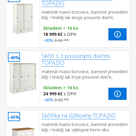
TOPAZIO
materiál masiv borovice, barevné provedení
bílý / hnědý lak dvoje posuvné dveře,
prostor dělený na poloviny v levé části
Skladem > 10 ks
kovová šatní tyč a ...
18 999 Kč
s DPH
-40%
0 Kč **
Skříň s 3 posuvnými dveřmi
-40%
TOPAZIO
materiál masiv borovice, barevné provedení
bílý / hnědý lak troje posuvné dveře,
prostor dělený na třetiny v levé a pravé
Skladem > 10 ks
části kovová šatní...
24 999 Kč
s DPH
-40%
0 Kč **
Skříňka na lůžkoviny TOPAZIO
-43%
materiál masiv borovice, barevné provedení
bílý / hnědý lak výklopné horní víko