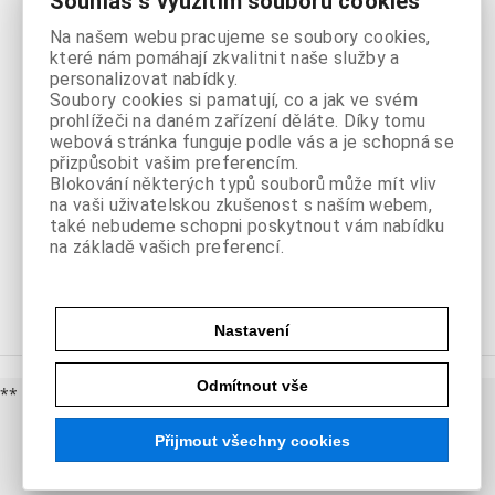
Souhlas s využitím souborů cookies
Knihovny /
Na našem webu pracujeme se soubory cookies,
regály
které nám pomáhají zkvalitnit naše služby a
personalizovat nabídky.
Soubory cookies si pamatují, co a jak ve svém
prohlížeči na daném zařízení děláte. Díky tomu
webová stránka funguje podle vás a je schopná se
přizpůsobit vašim preferencím.
Nábytek do
Blokování některých typů souborů může mít vliv
na vaši uživatelskou zkušenost s naším webem,
chodby
také nebudeme schopni poskytnout vám nabídku
na základě vašich preferencí.
Nastavení
Odmítnout vše
** cena doporučená dodavatelem
Přijmout všechny cookies