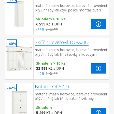
materiál masiv borovice, barevné provedení
bílý / hnědý lak čtyři police montáž dveří
možná na pravou i levou stranu
Skladem > 10 ks
6 599 Kč
s DPH
-44%
0 Kč **
Skříň 12dveřová TOPAZIO
-40%
materiál masiv borovice, barevné provedení
bílý / hnědý lak tři zásuvky s kovovými
úchytkami a pojezdy v levé a pravé části 1
Skladem > 10 ks
police a kovov...
32 999 Kč
s DPH
-40%
0 Kč **
Botník TOPAZIO
-42%
materiál masiv borovice, barevné provedení
bílý / hnědý lak tři dvouřadé výklopy s
kovovými úchytkami
Skladem
5 299 Kč
s DPH