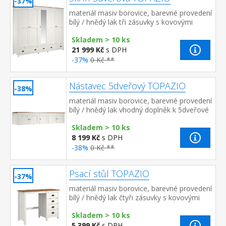
-37%
materiál masiv borovice, barevné provedení
bílý / hnědý lak tři zásuvky s kovovými
úchytkami a pojezdy v levé části 3 police, ve
Skladem > 10 ks
střední a p...
21 999 Kč
s DPH
-37%
0 Kč **
Nástavec 5dveřový TOPAZIO
-38%
materiál masiv borovice, barevné provedení
bílý / hnědý lak vhodný doplněk k 5dveřové
skříni TOPAZIO 206284
Skladem > 10 ks
8 199 Kč
s DPH
-38%
0 Kč **
Psací stůl TOPAZIO
-37%
materiál masiv borovice, barevné provedení
bílý / hnědý lak čtyři zásuvky s kovovými
úchytkami a pojezdy
Skladem > 10 ks
5 399 Kč
s DPH