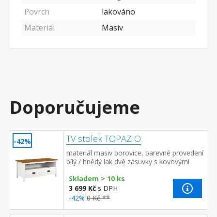
Povrch
lakováno
Materiál
Masiv
Doporučujeme
TV stolek TOPAZIO
-42%
materiál masiv borovice, barevné provedení
bílý / hnědý lak dvě zásuvky s kovovými
úchytkami a pojezdy, jedna police
Skladem > 10 ks
3 699 Kč
s DPH
-42%
0 Kč **