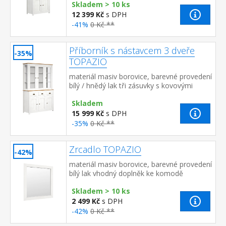
Skladem > 10 ks
prosklené dve...
12 399 Kč
s DPH
-41%
0 Kč **
Příborník s nástavcem 3 dveře
-35%
TOPAZIO
materiál masiv borovice, barevné provedení
bílý / hnědý lak tři zásuvky s kovovými
úchytkami a pojezdy troje plné a troje
Skladem
prosklené dve...
15 999 Kč
s DPH
-35%
0 Kč **
Zrcadlo TOPAZIO
-42%
materiál masiv borovice, barevné provedení
bílý lak vhodný doplněk ke komodě
TOPAZIO 206261 nebo 206262
Skladem > 10 ks
2 499 Kč
s DPH
-42%
0 Kč **