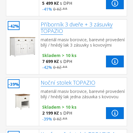
5 499 Kč
s DPH
-41%
0 Kč **
Příborník 3 dveře + 3 zásuvky
-42%
TOPAZIO
materiál masiv borovice, barevné provedení
bílý / hnědý lak 3 zásuvky s kovovými
úchytkami a pojezdy, 3 dveře
Skladem > 10 ks
7 699 Kč
s DPH
-42%
0 Kč **
Noční stolek TOPAZIO
-39%
materiál masiv borovice, barevné provedení
bílý / hnědý lak jedna zásuvka s kovovou
úchytkou a pojezdy, jedna police
Skladem > 10 ks
2 199 Kč
s DPH
-39%
0 Kč **