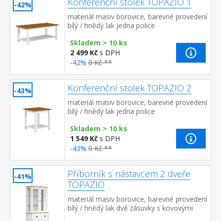
Konferenční stolek TOPAZIO 1
-42%
materiál masiv borovice, barevné provedení
bílý / hnědý lak jedna police
Skladem > 10 ks
2 499 Kč
s DPH
-42%
0 Kč **
Konferenční stolek TOPAZIO 2
-43%
materiál masiv borovice, barevné provedení
bílý / hnědý lak jedna police
Skladem > 10 ks
1 549 Kč
s DPH
-43%
0 Kč **
Příborník s nástavcem 2 dveře
-41%
TOPAZIO
materiál masiv borovice, barevné provedení
bílý / hnědý lak dvě zásuvky s kovovými
úchytkami a pojezdy dvoje plné a dvoje