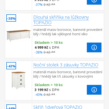
-37%
0 Kč **
Dlouhá skříňka na lůžkoviny
-38%
TOPAZIO
materiál masiv borovice, barevné provedení
bílý / hnědý lak výklopné horní víko
Skladem > 10 ks
4 999 Kč
s DPH
-38%
0 Kč **
Noční stolek 3 zásuvky TOPAZIO
-43%
materiál masiv borovice, barevné provedení
bílý / hnědý lak tři zásuvky s kovovými
úchytkami a pojezdy
Skladem > 10 ks
3 199 Kč
s DPH
-43%
0 Kč **
Skříň 1dveřová TOPAZIO
-44%