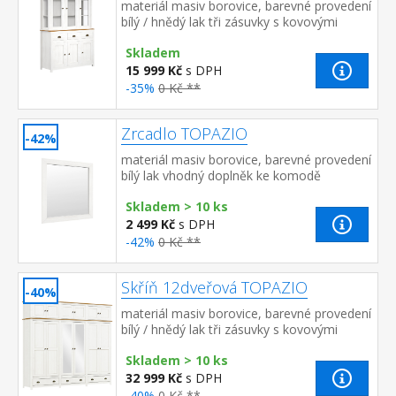
materiál masiv borovice, barevné provedení
bílý / hnědý lak tři zásuvky s kovovými
úchytkami a pojezdy troje plné a troje
Skladem
prosklené dve...
15 999 Kč
s DPH
-35%
0 Kč **
Zrcadlo TOPAZIO
-42%
materiál masiv borovice, barevné provedení
bílý lak vhodný doplněk ke komodě
TOPAZIO 206261 nebo 206262
Skladem > 10 ks
2 499 Kč
s DPH
-42%
0 Kč **
Skříň 12dveřová TOPAZIO
-40%
materiál masiv borovice, barevné provedení
bílý / hnědý lak tři zásuvky s kovovými
úchytkami a pojezdy v levé a pravé části 1
Skladem > 10 ks
police a kovov...
32 999 Kč
s DPH
-40%
0 Kč **