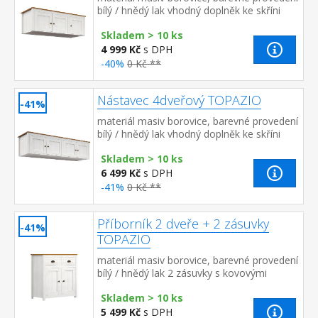
bílý / hnědý lak vhodný doplněk ke skříni
TOPAZIO 206282
Skladem > 10 ks
4 999 Kč
s DPH
-40%
0 Kč **
Nástavec 4dveřový TOPAZIO
-41%
materiál masiv borovice, barevné provedení
bílý / hnědý lak vhodný doplněk ke skříni
TOPAZIO 206283
Skladem > 10 ks
6 499 Kč
s DPH
-41%
0 Kč **
Příborník 2 dveře + 2 zásuvky
-41%
TOPAZIO
materiál masiv borovice, barevné provedení
bílý / hnědý lak 2 zásuvky s kovovými
úchytkami a pojezdy, 2 dveře
Skladem > 10 ks
5 499 Kč
s DPH