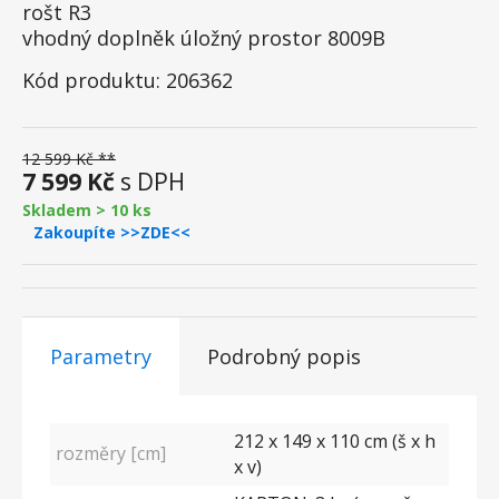
rošt R3
vhodný doplněk úložný prostor 8009B
Kód produktu: 206362
12 599 Kč **
7 599 Kč
s DPH
Skladem > 10 ks
Zakoupíte >>ZDE<<
Parametry
Podrobný popis
212 x 149 x 110 cm (š x h
rozměry [cm]
x v)