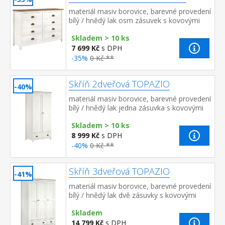
materiál masiv borovice, barevné provedení
bílý / hnědý lak osm zásuvek s kovovými
úchytkami a pojezdy rozměr zásuvky (š/h/v)
Skladem > 10 ks
49,5 × 33,5 × 9 cm
7 699 Kč
s DPH
-35%
0 Kč **
Skříň 2dveřová TOPAZIO
-40%
materiál masiv borovice, barevné provedení
bílý / hnědý lak jedna zásuvka s kovovými
úchytkami a pojezdy jedna police a kovová
Skladem > 10 ks
šatní tyč&nbs...
8 999 Kč
s DPH
-40%
0 Kč **
Skříň 3dveřová TOPAZIO
-41%
materiál masiv borovice, barevné provedení
bílý / hnědý lak dvě zásuvky s kovovými
úchytkami a pojezdy v levé části 3 police, v
Skladem
pravé části ...
14 799 Kč
s DPH