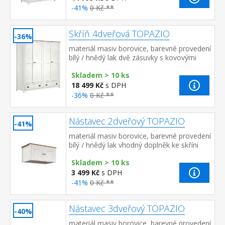
-41%
0 Kč **
Skříň 4dveřová TOPAZIO
-36%
materiál masiv borovice, barevné provedení
bílý / hnědý lak dvě zásuvky s kovovými
úchytkami a pojezdy v levé části 3 police, v
Skladem > 10 ks
pravé části ...
18 499 Kč
s DPH
-36%
0 Kč **
Nástavec 2dveřový TOPAZIO
-41%
materiál masiv borovice, barevné provedení
bílý / hnědý lak vhodný doplněk ke skříni
TOPAZIO 206281
Skladem > 10 ks
3 499 Kč
s DPH
-41%
0 Kč **
Nástavec 3dveřový TOPAZIO
-40%
materiál masiv borovice, barevné provedení