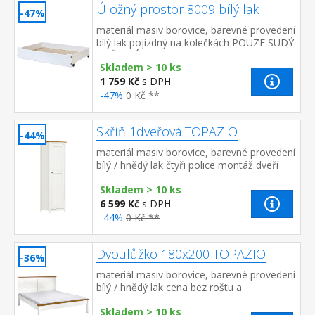
Úložný prostor 8009 bílý lak
-47%
materiál masiv borovice, barevné provedení
bílý lak pojízdný na kolečkách POUZE SUDÝ
POČET! Úložný prostor 8009B je kvůli
Skladem > 10 ks
balení produk...
1 759 Kč
s DPH
-47%
0 Kč **
Skříň 1dveřová TOPAZIO
-44%
materiál masiv borovice, barevné provedení
bílý / hnědý lak čtyři police montáž dveří
možná na pravou i levou stranu
Skladem > 10 ks
6 599 Kč
s DPH
-44%
0 Kč **
Dvoulůžko 180x200 TOPAZIO
-36%
materiál masiv borovice, barevné provedení
bílý / hnědý lak cena bez roštu a
matrace doporučený rozměr matrace 180 ×
Skladem > 10 ks
200 cm nebo 2 kusy 90 ×...