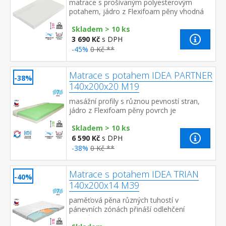
matrace s prošívaným polyesterovým
potahem, jádro z Flexifoam pěny vhodná
pro všechny typy roštů potah snímatelný a
Skladem > 10 ks
pratelný do 40 °C d...
3 690 Kč
s DPH
-45%
0 Kč **
Matrace s potahem IDEA PARTNER
-38%
140x200x20 M19
masážní profily s různou pevností stran,
jádro z Flexifoam pěny povrch je
vyprofilován do 7 anatomických zón na
Skladem > 10 ks
obou stranách tvrdá (bílá) a měkk...
6 590 Kč
s DPH
-38%
0 Kč **
Matrace s potahem IDEA TRIAN
-40%
140x200x14 M39
paměťová pěna různých tuhostí v
pánevních zónách přináší odlehčení
kloubům a celému pohybovému aparátu