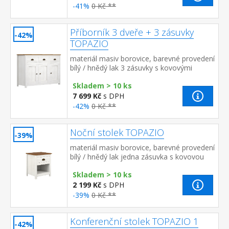
-41%
0 Kč **
Příborník 3 dveře + 3 zásuvky
-42%
TOPAZIO
materiál masiv borovice, barevné provedení
bílý / hnědý lak 3 zásuvky s kovovými
úchytkami a pojezdy, 3 dveře
Skladem > 10 ks
7 699 Kč
s DPH
-42%
0 Kč **
Noční stolek TOPAZIO
-39%
materiál masiv borovice, barevné provedení
bílý / hnědý lak jedna zásuvka s kovovou
úchytkou a pojezdy, jedna police
Skladem > 10 ks
2 199 Kč
s DPH
-39%
0 Kč **
Konferenční stolek TOPAZIO 1
-42%