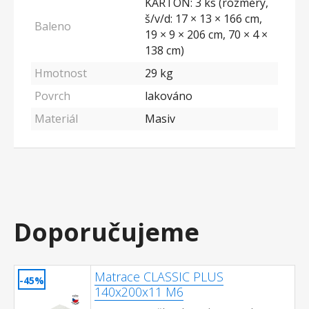
KARTON: 3 ks (rozměry,
š/v/d: 17 × 13 × 166 cm,
Baleno
19 × 9 × 206 cm, 70 × 4 ×
138 cm)
Hmotnost
29 kg
Povrch
lakováno
Materiál
Masiv
Doporučujeme
Matrace CLASSIC PLUS
-45%
140x200x11 M6