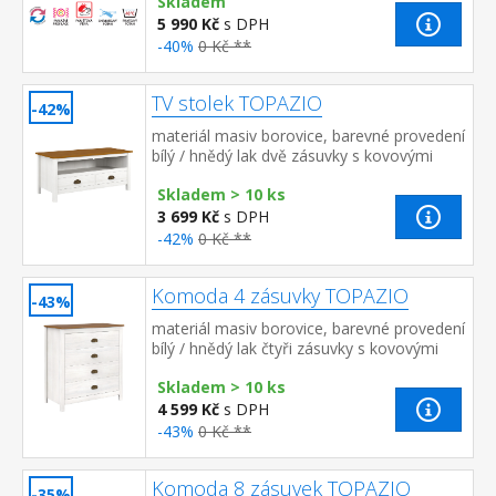
Skladem
7zónová anatomická masážní profilace ...
5 990 Kč
s DPH
-40%
0 Kč **
TV stolek TOPAZIO
-42%
materiál masiv borovice, barevné provedení
bílý / hnědý lak dvě zásuvky s kovovými
úchytkami a pojezdy, jedna police
Skladem > 10 ks
3 699 Kč
s DPH
-42%
0 Kč **
Komoda 4 zásuvky TOPAZIO
-43%
materiál masiv borovice, barevné provedení
bílý / hnědý lak čtyři zásuvky s kovovými
úchytkami a pojezdy
Skladem > 10 ks
4 599 Kč
s DPH
-43%
0 Kč **
Komoda 8 zásuvek TOPAZIO
-35%