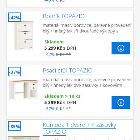
Botník TOPAZIO
-42%
materiál masiv borovice, barevné provedení
bílý / hnědý lak tři dvouřadé výklopy s
kovovými úchytkami
Skladem
5 299 Kč
s DPH
-42%
0 Kč **
Psací stůl TOPAZIO
-37%
materiál masiv borovice, barevné provedení
bílý / hnědý lak dvě zásuvky s kovovými
úchytkami a pojezdy
Skladem > 10 ks
5 399 Kč
s DPH
-37%
0 Kč **
Komoda 1 dveře + 4 zásuvky
-35%
TOPAZIO