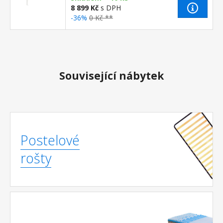
8 899 Kč
s DPH
-36%
0 Kč **
Související nábytek
Postelové
rošty