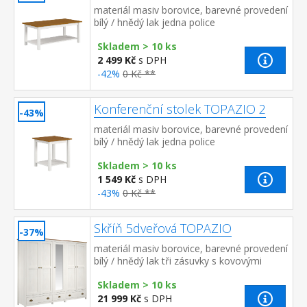
materiál masiv borovice, barevné provedení
bílý / hnědý lak jedna police
Skladem > 10 ks
2 499 Kč
s DPH
-42%
0 Kč **
Konferenční stolek TOPAZIO 2
-43%
materiál masiv borovice, barevné provedení
bílý / hnědý lak jedna police
Skladem > 10 ks
1 549 Kč
s DPH
-43%
0 Kč **
Skříň 5dveřová TOPAZIO
-37%
materiál masiv borovice, barevné provedení
bílý / hnědý lak tři zásuvky s kovovými
úchytkami a pojezdy v levé části 3 police, ve
Skladem > 10 ks
střední a p...
21 999 Kč
s DPH