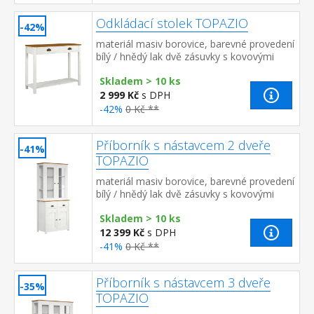
Odkládací stolek TOPAZIO
-42%
materiál masiv borovice, barevné provedení
bílý / hnědý lak dvě zásuvky s kovovými
úchytkami a pojezdy, jedna police
Skladem > 10 ks
2 999 Kč
s DPH
-42%
0 Kč **
Příborník s nástavcem 2 dveře
-41%
TOPAZIO
materiál masiv borovice, barevné provedení
bílý / hnědý lak dvě zásuvky s kovovými
úchytkami a pojezdy dvoje plné a dvoje
Skladem > 10 ks
prosklené dve...
12 399 Kč
s DPH
-41%
0 Kč **
Příborník s nástavcem 3 dveře
-35%
TOPAZIO