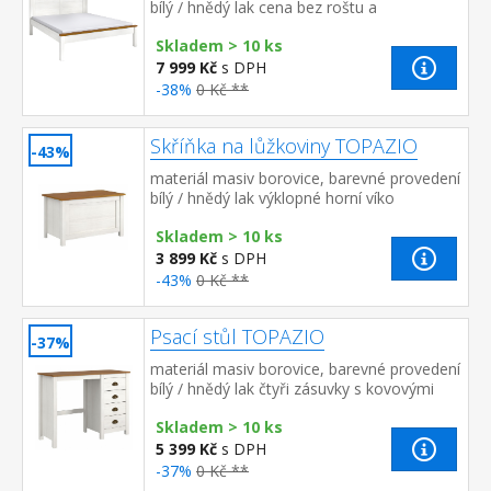
bílý / hnědý lak cena bez roštu a
matrace doporučený rozměr matrace 160 ×
Skladem > 10 ks
200 cm nebo 2 kusy 80 ×...
7 999 Kč
s DPH
-38%
0 Kč **
Skříňka na lůžkoviny TOPAZIO
-43%
materiál masiv borovice, barevné provedení
bílý / hnědý lak výklopné horní víko
Skladem > 10 ks
3 899 Kč
s DPH
-43%
0 Kč **
Psací stůl TOPAZIO
-37%
materiál masiv borovice, barevné provedení
bílý / hnědý lak čtyři zásuvky s kovovými
úchytkami a pojezdy
Skladem > 10 ks
5 399 Kč
s DPH
-37%
0 Kč **