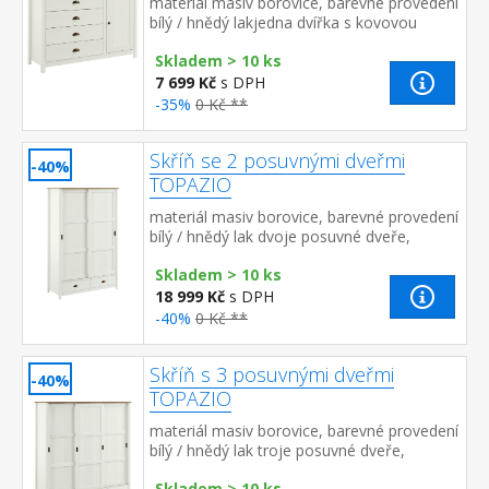
materiál masiv borovice, barevné provedení
bílý / hnědý lakjedna dvířka s kovovou
úchytkou, za nimi jedna police čtyři zásuvky
Skladem > 10 ks
s kovovými úchytka...
7 699 Kč
s DPH
-35%
0 Kč **
Skříň se 2 posuvnými dveřmi
-40%
TOPAZIO
materiál masiv borovice, barevné provedení
bílý / hnědý lak dvoje posuvné dveře,
prostor dělený na poloviny v levé části
Skladem > 10 ks
kovová šatní tyč a ...
18 999 Kč
s DPH
-40%
0 Kč **
Skříň s 3 posuvnými dveřmi
-40%
TOPAZIO
materiál masiv borovice, barevné provedení
bílý / hnědý lak troje posuvné dveře,
prostor dělený na třetiny v levé a pravé
Skladem > 10 ks