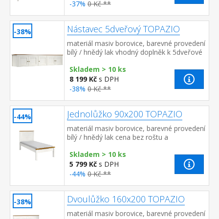
-37%
0 Kč **
Nástavec 5dveřový TOPAZIO
-38%
materiál masiv borovice, barevné provedení
bílý / hnědý lak vhodný doplněk k 5dveřové
skříni TOPAZIO 206284
Skladem > 10 ks
8 199 Kč
s DPH
-38%
0 Kč **
Jednolůžko 90x200 TOPAZIO
-44%
materiál masiv borovice, barevné provedení
bílý / hnědý lak cena bez roštu a
matrace doporučený rozměr matrace 90 ×
Skladem > 10 ks
200 cm a rošt R1 vh...
5 799 Kč
s DPH
-44%
0 Kč **
Dvoulůžko 160x200 TOPAZIO
-38%
materiál masiv borovice, barevné provedení