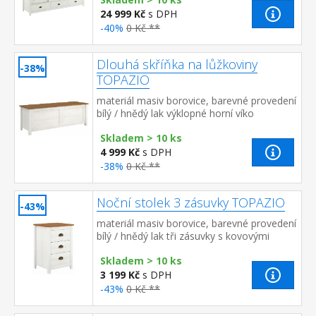
části kovová šatní...
24 999 Kč
s DPH
-40%
0 Kč **
Dlouhá skříňka na lůžkoviny
-38%
TOPAZIO
materiál masiv borovice, barevné provedení
bílý / hnědý lak výklopné horní víko
Skladem > 10 ks
4 999 Kč
s DPH
-38%
0 Kč **
Noční stolek 3 zásuvky TOPAZIO
-43%
materiál masiv borovice, barevné provedení
bílý / hnědý lak tři zásuvky s kovovými
úchytkami a pojezdy
Skladem > 10 ks
3 199 Kč
s DPH
-43%
0 Kč **