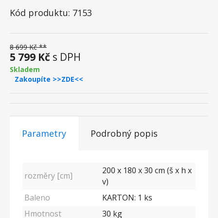
Kód produktu: 7153
8 699 Kč **
5 799 Kč
s DPH
Skladem
Zakoupíte >>ZDE<<
Parametry
Podrobný popis
200 x 180 x 30 cm (š x h x
rozměry [cm]
v)
Baleno
KARTON: 1 ks
Hmotnost
30 kg