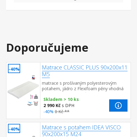
Doporučujeme
Matrace CLASSIC PLUS 90x200x11
-40%
M5
matrace s prošívaným polyesterovým
potahem, jádro z Flexifoam pěny vhodná
pro všechny typy roštů potah snímatelný a
Skladem > 10 ks
pratelný do 40 °C doporu...
2 990 Kč
s DPH
-40%
0 Kč **
Matrace s potahem IDEA VISCO
-40%
90x200x15 M24