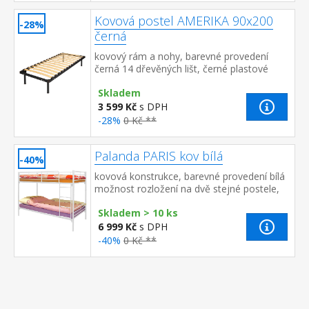
Kovová postel AMERIKA 90x200
-28%
černá
kovový rám a nohy, barevné provedení
černá 14 dřevěných lišt, černé plastové
spojky doporučený rozměr matrace 90 ×
Skladem
200 cm
3 599 Kč
s DPH
-28%
0 Kč **
Palanda PARIS kov bílá
-40%
kovová konstrukce, barevné provedení bílá
možnost rozložení na dvě stejné postele,
nosnost jedné postele 130 kg cena bez
Skladem > 10 ks
matrací, ale včetně kovových ...
6 999 Kč
s DPH
-40%
0 Kč **