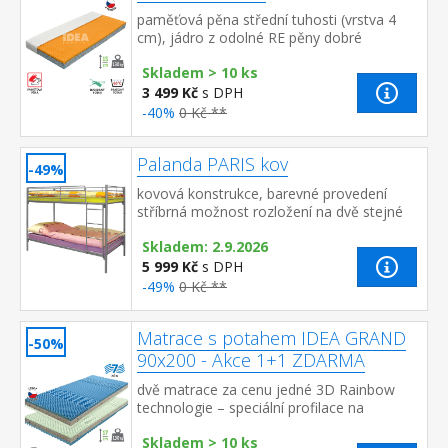
paměťová pěna střední tuhosti (vrstva 4
cm), jádro z odolné RE pěny dobré
ortopedické vlastností a dlouhá životnost
Skladem > 10 ks
matrace vhodná pro ...
3 499 Kč
s DPH
-40%
0 Kč **
Palanda PARIS kov
-49%
kovová konstrukce, barevné provedení
stříbrná možnost rozložení na dvě stejné
postele, nosnost jedné postele 130 kg cena
Skladem: 2.9.2026
bez matrací, ale včetně kovov...
5 999 Kč
s DPH
-49%
0 Kč **
Matrace s potahem IDEA GRAND
-50%
90x200 - Akce 1+1 ZDARMA
dvě matrace za cenu jedné 3D Rainbow
technologie – speciální profilace na
sendvičové vrstvě z kombinace Flexifoam
Skladem > 10 ks
pěn různých vlastností a tuhostí, kt...