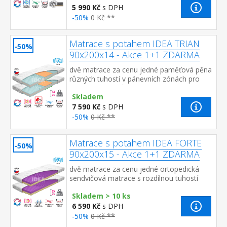
5 990 Kč
s DPH
-50%
0 Kč **
Matrace s potahem IDEA TRIAN
-50%
90x200x14 - Akce 1+1 ZDARMA
dvě matrace za cenu jedné paměťová pěna
různých tuhostí v pánevních zónách pro
odlehčení kloubům a celému pohybovému
Skladem
aparátu 7zónová anatomická masážn...
7 590 Kč
s DPH
-50%
0 Kč **
Matrace s potahem IDEA FORTE
-50%
90x200x15 - Akce 1+1 ZDARMA
dvě matrace za cenu jedné ortopedická
sendvičová matrace s rozdílnou tuhostí
stran anatomická zónová masážní profilace
Skladem > 10 ks
– 7 zón na obou stranách pro uv...
6 590 Kč
s DPH
-50%
0 Kč **