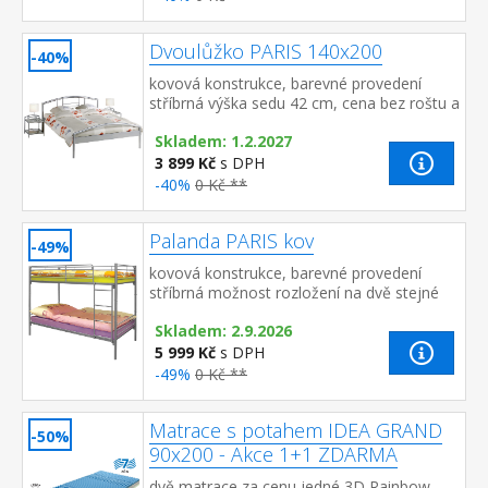
Dvoulůžko PARIS 140x200
-40%
kovová konstrukce, barevné provedení
stříbrná výška sedu 42 cm, cena bez roštu a
matrace doporučený rozměr matrace 140 ×
Skladem: 1.2.2027
200 cm (M6), rošt R3 vho...
3 899 Kč
s DPH
-40%
0 Kč **
Palanda PARIS kov
-49%
kovová konstrukce, barevné provedení
stříbrná možnost rozložení na dvě stejné
postele, nosnost jedné postele 130 kg cena
Skladem: 2.9.2026
bez matrací, ale včetně kovov...
5 999 Kč
s DPH
-49%
0 Kč **
Matrace s potahem IDEA GRAND
-50%
90x200 - Akce 1+1 ZDARMA
dvě matrace za cenu jedné 3D Rainbow