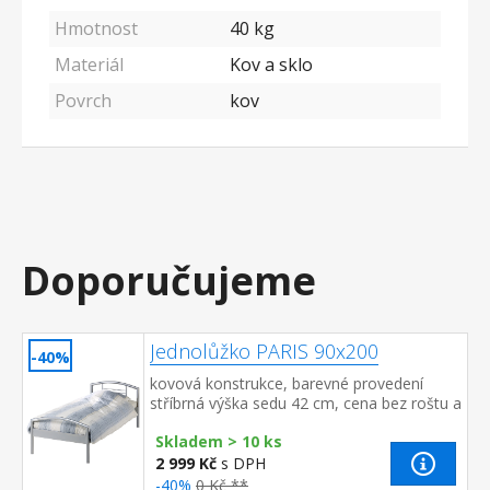
Hmotnost
40 kg
Materiál
Kov a sklo
Povrch
kov
Doporučujeme
Jednolůžko PARIS 90x200
-40%
kovová konstrukce, barevné provedení
stříbrná výška sedu 42 cm, cena bez roštu a
matrace doporučený rozměr matrace 90 ×
Skladem > 10 ks
200 cm (M2, M5, M9, M12, M24, ...
2 999 Kč
s DPH
-40%
0 Kč **