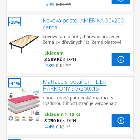
-30%
0 Kč **
Kovová postel AMERIKA 90x200
-28%
černá
kovový rám a nohy, barevné provedení
černá 14 dřevěných lišt, černé plastové
spojky doporučený rozměr matrace 90 ×
Skladem
200 cm
3 599 Kč
s DPH
-28%
0 Kč **
Matrace s potahem IDEA
-44%
HARMONY 90x200x15
oboustranná partnerská matrace s
rozdílnou tuhostí stran je vyrobena z
pružných a houževnatých pěn
Skladem > 10 ks
Flexifoam tužší červená strana má
anatomickou ...
3 290 Kč
s DPH
-44%
0 Kč **