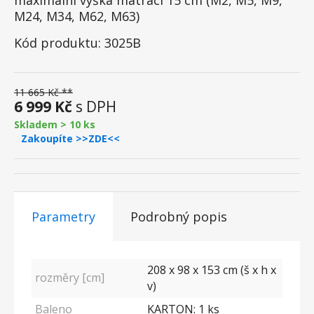
maximální výška matrací 15 cm (M2, M5, M9,
M24, M34, M62, M63)
Kód produktu: 3025B
11 665 Kč **
6 999 Kč
s DPH
Skladem > 10 ks
Zakoupíte >>ZDE<<
Parametry
Podrobný popis
208 x 98 x 153 cm (š x h x
rozměry [cm]
v)
Baleno
KARTON: 1 ks