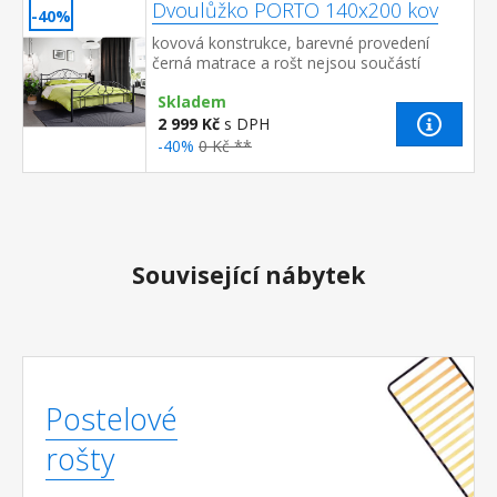
Dvoulůžko PORTO 140x200 kov
-40%
kovová konstrukce, barevné provedení
černá matrace a rošt nejsou součástí
dodávky doporučený rozměr matrace 140 ×
Skladem
200 cm a rošt R3
2 999 Kč
s DPH
-40%
0 Kč **
Související nábytek
Postelové
rošty