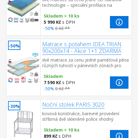
technologie – speciální profilace na
sendvičové vrstvě z kombinace Flexifoam
Skladem > 10 ks
pěn různých vlastností a tuhostí, kt...
5 990 Kč
s DPH
-50%
0 Kč **
Matrace s potahem IDEA TRIAN
-50%
90x200x14 - Akce 1+1 ZDARMA
dvě matrace za cenu jedné paměťová pěna
různých tuhostí v pánevních zónách pro
odlehčení kloubům a celému pohybovému
Skladem
aparátu 7zónová anatomická masážn...
7 590 Kč
s DPH
-50%
0 Kč **
Noční stolek PARIS 3020
-30%
kovová konstrukce, barevné provedení
stříbrná dvě skleněné police vhodný
doplněk k postelím PARIS (3021, 3022 a
Skladem > 10 ks
3023)
899 Kč
s DPH