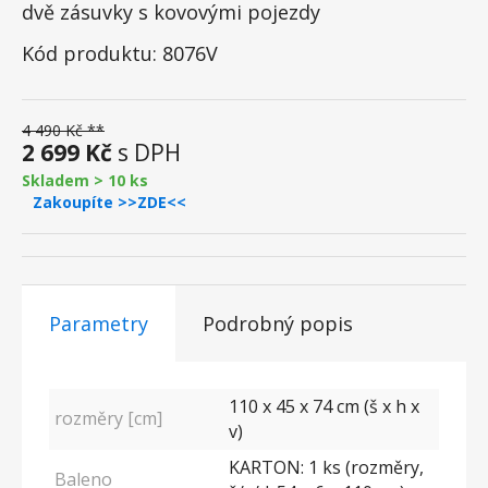
dvě zásuvky s kovovými pojezdy
Kód produktu: 8076V
4 490 Kč **
2 699 Kč
s DPH
Skladem > 10 ks
Zakoupíte >>ZDE<<
Parametry
Podrobný popis
110 x 45 x 74 cm (š x h x
rozměry [cm]
v)
KARTON: 1 ks (rozměry,
Baleno