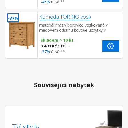
-45%
0 Kč **
Komoda TORINO vosk
-37%
materiál masiv borovice voskovaná v
medovém odstínu kovové úchytky v
barevném provedení černěná mosaz 2
Skladem > 10 ks
menší a 3 větší zásuvky s kovovými
pojezd...
3 499 Kč
s DPH
-37%
0 Kč **
Související nábytek
TV stoly