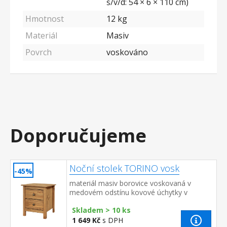
š/v/d: 54 × 6 × 110 cm)
Hmotnost
12 kg
Materiál
Masiv
Povrch
voskováno
Doporučujeme
Noční stolek TORINO vosk
-45%
materiál masiv borovice voskovaná v
medovém odstínu kovové úchytky v
barevném provedení černěná mosaz 2
Skladem > 10 ks
zásuvky s kovovými pojezdy
1 649 Kč
s DPH