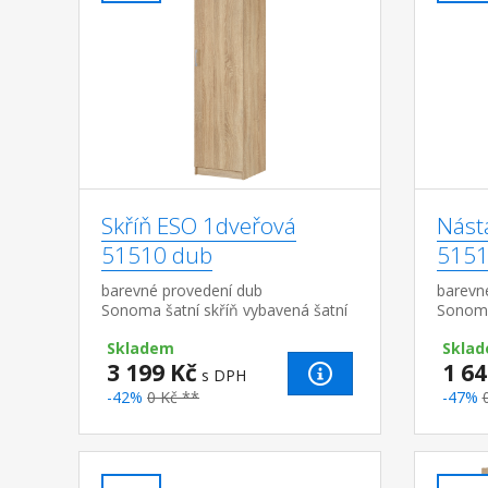
Skříň ESO 1dveřová
Nást
51510 dub
5151
barevné provedení dub
barevn
Sonoma šatní skříň vybavená šatní
Sonoma
tyčí a policí možno doplnit o
Skladem
Sklad
nástavec 51515
3 199 Kč
1 64
s DPH
-42%
0 Kč **
-47%