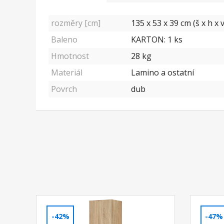
rozměry [cm]
135 x 53 x 39 cm (š x h x v
Baleno
KARTON: 1 ks
Hmotnost
28 kg
Materiál
Lamino a ostatní
Povrch
dub
-42%
-47%