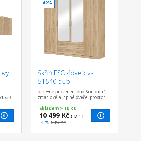
-42%
ový
Skříň ESO 4dveřová
51540 dub
barevné provedení dub Sonoma 2
51530
zrcadlové a 2 plné dveře, prostor
dělený v poměru 1:2:1 ve všech
Skladem > 10 ks
třech částech šatní tyč a police, ve
10 499 Kč
střední...
s DPH
-42%
0 Kč **