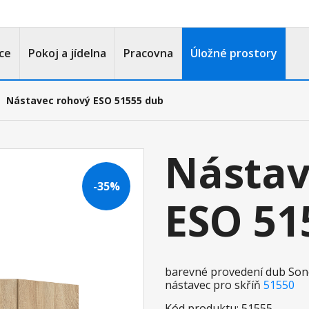
ce
Pokoj a jídelna
Pracovna
Úložné prostory
Nástavec rohový ESO 51555 dub
Nástav
-35%
ESO 51
barevné provedení dub S
nástavec pro skříň
51550
Kód produktu: 51555