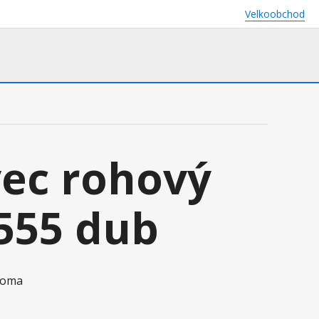
Velkoobchod
ec rohový
555 dub
onoma