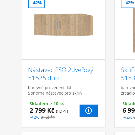
-42%
-42%
Nástavec ESO 2dveřový
Skří
51525 dub
5153
barevné provedení dub
barevn
Sonoma nástavec pro skříň
zrcadlo
51520 nebo 51521
zásuvk
Skladem > 10 ks
Sklad
51535
2 799 Kč
6 99
s DPH
-42%
0 Kč **
-42%