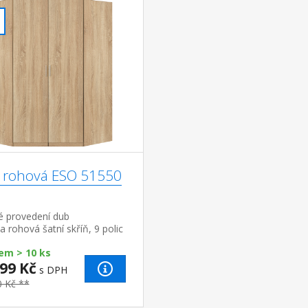
ň rohová ESO 51550
é provedení dub
rohová šatní skříň, 9 polic
 tyč možno doplnit o
em > 10 ks
ec 51555
99 Kč
s DPH
0 Kč **