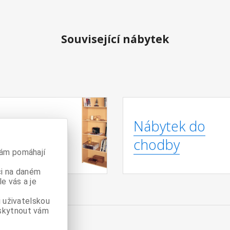
Související nábytek
hovny /
Nábytek do
ály
chodby
nám pomáhají
či na daném
e vás a je
 uživatelskou
skytnout vám