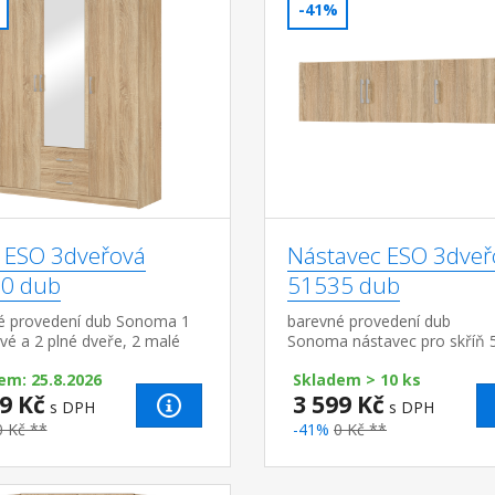
-41%
ň ESO 3dveřová
Nástavec ESO 3dveř
0 dub
51535 dub
é provedení dub Sonoma 1
barevné provedení dub
vé a 2 plné dveře, 2 malé
Sonoma nástavec pro skříň 
y možno doplnit o nástavec
em: 25.8.2026
Skladem > 10 ks
9 Kč
3 599 Kč
s DPH
s DPH
0 Kč **
-41%
0 Kč **