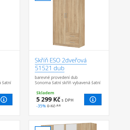
Skříň ESO 2dveřová
51521 dub
barevné provedení dub
 šatní
Sonoma šatní skříň vybavená šatní
tyčí a policí, 2 malé zásuvky možno
Skladem
doplnit o nástavec 51525
5 299 Kč
s DPH
-35%
0 Kč **