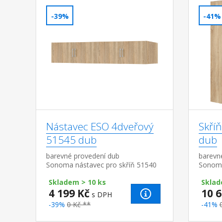
-39%
-41%
Nástavec ESO 4dveřový
Skří
51545 dub
dub
barevné provedení dub
barevn
Sonoma nástavec pro skříň 51540
Sonoma 
a šatní
Skladem > 10 ks
Sklad
nástav
4 199 Kč
10 6
s DPH
-39%
0 Kč **
-41%