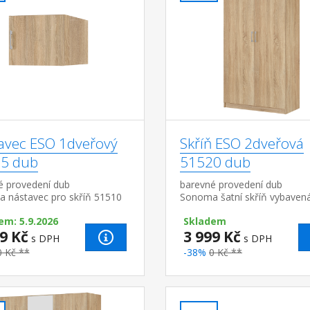
avec ESO 1dveřový
Skříň ESO 2dveřová
5 dub
51520 dub
é provedení dub
barevné provedení dub
 nástavec pro skříň 51510
Sonoma šatní skříň vybavená
tyčí a policí možno doplnit o
em: 5.9.2026
Skladem
nástavec 51525
9 Kč
3 999 Kč
s DPH
s DPH
0 Kč **
-38%
0 Kč **