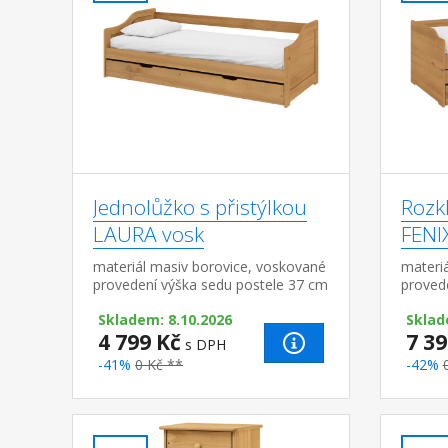
Jednolůžko s přistýlkou
Rozk
LAURA vosk
FENI
materiál masiv borovice, voskované
materi
provedení výška sedu postele 37 cm
proved
dřevěné laťkové rošty jsou v ceně,
rozloži
Skladem: 8.10.2026
Sklad
matrace nejsou v ceně výsuv
dva lať
4 799 Kč
7 39
možno využít...
s DPH
-41%
0 Kč **
-42%