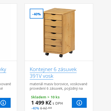
-40%
vky
Kontejner 6 zásuvek
391V vosk
skované
materiál masiv borovice, voskované
ké
provedení 6 zásuvek, pojízdný na
ch
kolečkách
Skladem > 10 ks
1 499 Kč
s DPH
-40%
0 Kč **