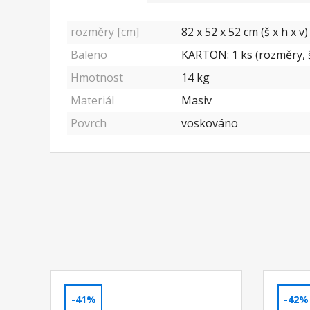
rozměry [cm]
82 x 52 x 52 cm (š x h x v)
Baleno
KARTON: 1 ks (rozměry, š
Hmotnost
14 kg
Materiál
Masiv
Povrch
voskováno
-41%
-42%