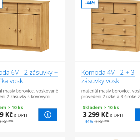
-44%
da 6V - 2 zásuvky +
Komoda 4V - 2 + 3
řka vosk
zásuvky vosk
ál masiv borovice, voskované
materiál masiv borovice, vo
ení 2 zásuvky s kovovými
provedení 2 úzké a 3 široké 
, skřínka s dvířky a variabilní
s kovovými pojezdy, hloubka
em > 10 ks
Skladem > 10 ks
 hloubka zásuvky 27,5 cm
zásuvky 27,5 cm
9 Kč
3 299 Kč
s DPH
s DPH
0 Kč **
-44%
0 Kč **