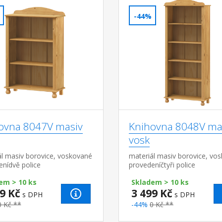
-44%
ovna 8047V masiv
Knihovna 8048V ma
vosk
ál masiv borovice, voskované
materiál masiv borovice, vo
enídvě police
provedeníčtyři police
em > 10 ks
Skladem > 10 ks
9 Kč
3 499 Kč
s DPH
s DPH
0 Kč **
-44%
0 Kč **