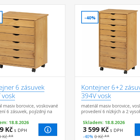
-40%
ejner 6 zásuvek
Kontejner 6+2 zásu
 vosk
394V vosk
ál masiv borovice, voskované
materiál masiv borovice, vo
ní 6 zásuvek, pojízdný na
provedení 6 nízkých a 2 vyso
ách
zásuvky, pojízdný na kolečká
em: 18.8.2026
Skladem: 18.8.2026
9 Kč
3 599 Kč
s DPH
s DPH
0 Kč **
-40%
0 Kč **