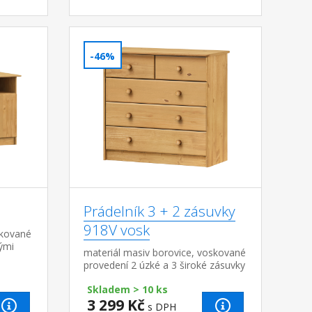
-46%
Prádelník 3 + 2 zásuvky
918V vosk
skované
ými
materiál masiv borovice, voskované
změr
provedení 2 úzké a 3 široké zásuvky
 10,6
s kovovými pojezdy, hloubka
Skladem > 10 ks
zásuvky 32,5 cm
3 299 Kč
s DPH