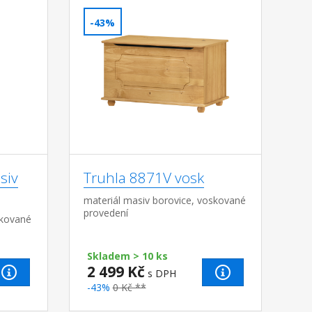
-43%
siv
Truhla 8871V vosk
materiál masiv borovice, voskované
provedení
skované
Skladem > 10 ks
2 499 Kč
s DPH
-43%
0 Kč **