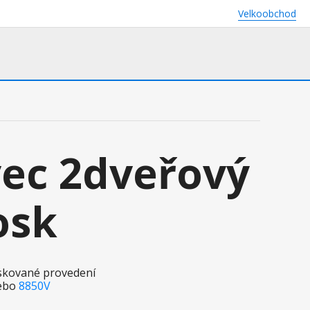
Velkoobchod
ec 2dveřový
osk
oskované provedení
ebo
8850V