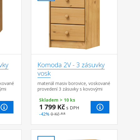
vky
Komoda 2V - 3 zásuvky
vosk
skované
materiál masiv borovice, voskované
ými
provedení 3 zásuvky s kovovými
,5 cm
pojezdy, hloubka zásuvky 27,5 cm
Skladem > 10 ks
1 799 Kč
s DPH
-42%
0 Kč **