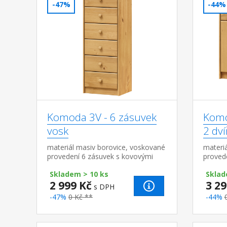
-47%
-44%
Komoda 3V - 6 zásuvek
Komo
vosk
2 dví
materiál masiv borovice, voskované
materi
provedení 6 zásuvek s kovovými
proved
pojezdy, hloubka zásuvky 27,5 cm
pojezdy
Skladem > 10 ks
Sklad
policí,
2 999 Kč
3 29
s DPH
-47%
0 Kč **
-44%