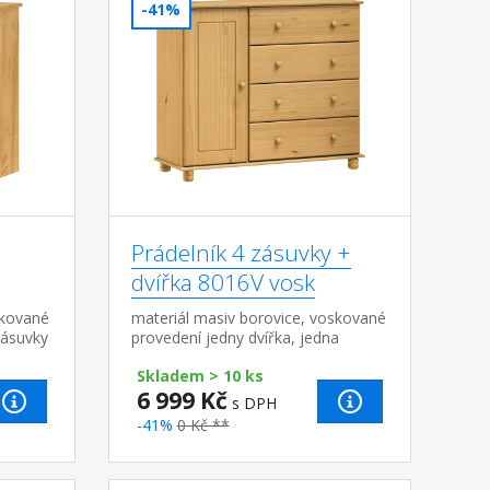
-41%
Prádelník 4 zásuvky +
dvířka 8016V vosk
skované
materiál masiv borovice, voskované
zásuvky
provedení jedny dvířka, jedna
variabilní police 4 široké zásuvky s
Skladem > 10 ks
kovovými pojezdy, hloubka zásuvky
6 999 Kč
33,5...
s DPH
-41%
0 Kč **