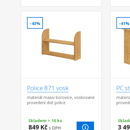
-43%
-41%
Police 871 vosk
PC s
materiál masiv borovice, voskované
materi
provedení dvě police
proved
pojezd
pravou
(š/h/v) 
Skladem > 10 ks
Sklad
849 Kč
3 49
s DPH