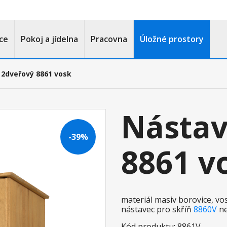
ce
Pokoj a jídelna
Pracovna
Úložné prostory
2dveřový 8861 vosk
Nástav
-39%
8861 v
materiál masiv borovice, v
nástavec pro skříň
8860V
n
Kód produktu: 8861V