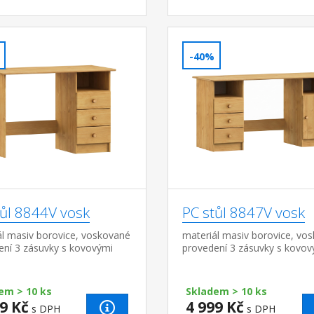
-40%
tůl 8844V vosk
PC stůl 8847V vosk
ál masiv borovice, voskované
materiál masiv borovice, vo
ení 3 zásuvky s kovovými
provedení 3 zásuvky s kovov
y (montáž možná pouze na
pojezdy, skříňka s dvířky ro
 stranu) rozměr zásuvky
zásuvky (š/h/v) 27,9 × 30,7 ×
27,9 × 30,...
cm bez...
em > 10 ks
Skladem > 10 ks
9 Kč
4 999 Kč
s DPH
s DPH