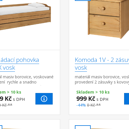
ládací pohovka
Komoda 1V - 2 zásu
X vosk
vosk
ál masiv borovice, voskované
materiál masiv borovice, vo
ení rychle a snadno
provedení 2 zásuvky s kovov
telná na dvě nebo tři lůžka
pojezdy, hloubka zásuvky 27
em > 10 ks
Skladem > 10 ks
kové rošty jsou součástí...
9 Kč
999 Kč
s DPH
s DPH
0 Kč **
-44%
0 Kč **