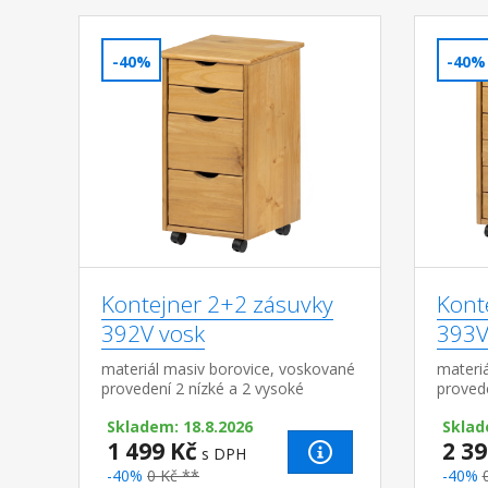
-40%
-40%
Kontejner 2+2 zásuvky
Kont
392V vosk
393V
materiál masiv borovice, voskované
materi
provedení 2 nízké a 2 vysoké
provede
zásuvky, pojízdný na kolečkách
kolečk
Skladem: 18.8.2026
Sklad
1 499 Kč
2 39
s DPH
-40%
0 Kč **
-40%