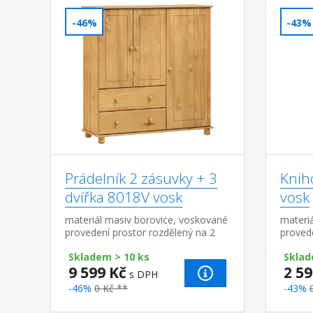
-46%
-43%
Prádelník 2 zásuvky + 3
Knih
dvířka 8018V vosk
vosk
materiál masiv borovice, voskované
materi
provedení prostor rozdělený na 2
proved
části, v užší části 1 dvířka a 2
Skladem > 10 ks
Sklad
variabilní police v širší části 2 dvířk...
9 599 Kč
2 59
s DPH
-46%
0 Kč **
-43%