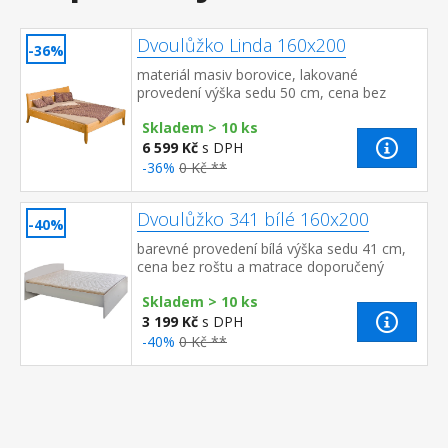
Dvoulůžko Linda 160x200
-36%
materiál masiv borovice, lakované
provedení výška sedu 50 cm, cena bez
roštu a matrace doporučený rozměr
Skladem > 10 ks
matrace 160 × 200 cm nebo 2 kusy 80...
6 599 Kč
s DPH
-36%
0 Kč **
Dvoulůžko 341 bílé 160x200
-40%
barevné provedení bílá výška sedu 41 cm,
cena bez roštu a matrace doporučený
rozměr matrace 160 × 200 cm nebo 2 kusy
Skladem > 10 ks
80 × 200 cm a rošt R2&n...
3 199 Kč
s DPH
-40%
0 Kč **