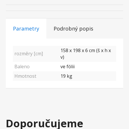
Parametry
Podrobný popis
158 x 198 x 6 cm (š x h x
rozměry [cm]
v)
Baleno
ve fólii
Hmotnost
19 kg
Doporučujeme