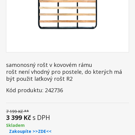
samonosný rošt v kovovém rámu
rošt není vhodný pro postele, do kterých má
být použit laťkový rošt R2
Kód produktu: 242736
7 199 Kč **
3 399 Kč
s DPH
Skladem
Zakoupíte >>ZDE<<