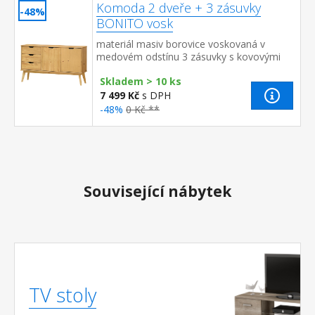
Komoda 2 dveře + 3 zásuvky
-48%
BONITO vosk
materiál masiv borovice voskovaná v
medovém odstínu 3 zásuvky s kovovými
pojezdy, 2 dvířka, 1 police
Skladem > 10 ks
7 499 Kč
s DPH
-48%
0 Kč **
Související nábytek
TV stoly