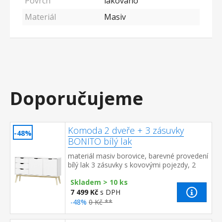
Povrch
lakováno
Materiál
Masiv
Doporučujeme
Komoda 2 dveře + 3 zásuvky
-48%
BONITO bílý lak
materiál masiv borovice, barevné provedení
bílý lak 3 zásuvky s kovovými pojezdy, 2
dvířka, 1 police
Skladem > 10 ks
7 499 Kč
s DPH
-48%
0 Kč **