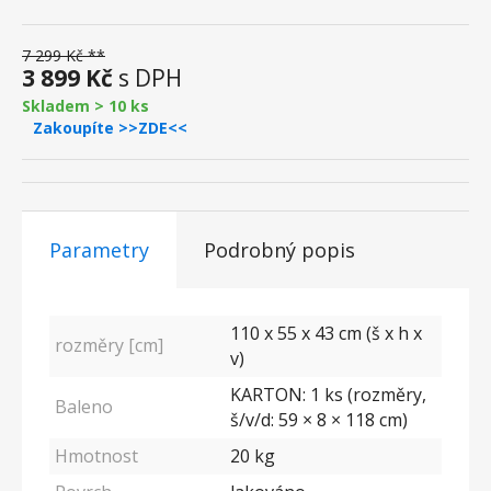
7 299 Kč **
3 899 Kč
s DPH
Skladem > 10 ks
Zakoupíte >>ZDE<<
Parametry
Podrobný popis
110 x 55 x 43 cm (š x h x
rozměry [cm]
v)
KARTON: 1 ks (rozměry,
Baleno
š/v/d: 59 × 8 × 118 cm)
Hmotnost
20 kg