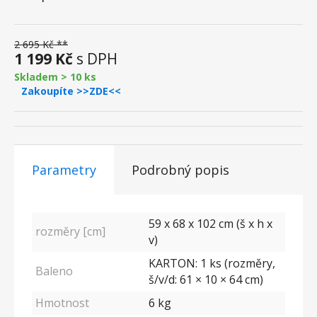
2 695 Kč **
1 199 Kč
s DPH
Skladem > 10 ks
Zakoupíte >>ZDE<<
Parametry
Podrobný popis
59 x 68 x 102 cm (š x h x
rozměry [cm]
v)
KARTON: 1 ks (rozměry,
Baleno
š/v/d: 61 × 10 × 64 cm)
Hmotnost
6 kg