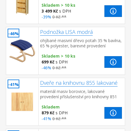
Skladem > 10 ks
3 499 Kč
s DPH
-39%
0 Kč **
Podnožka LISA modrá
-46%
ohýbané masivní dřevo potah 35 % bavlna,
65 % polyester, barevné provedení
modrá doplněk ke křeslu LISA K52
Skladem > 10 ks
699 Kč
s DPH
-46%
0 Kč **
Dveře na knihovnu 855 lakované
-41%
materiál masiv borovice, lakované
provedení příslušenství pro knihovny 851
nebo 853
Skladem
879 Kč
s DPH
-41%
0 Kč **