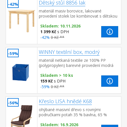
Dětský stůl 8856 lak
-42%
materiál masiv borovice, lakované
provedení stolek lze kombinovat s dětskou
židličkou 8866 vhodné pro děti od 3 let
Skladem: 10.11.2026
1 399 Kč
s DPH
-42%
0 Kč **
WINNY textilní box, modrý
-59%
materiál netkaná textilie ze 100% PP
(polypropylen) barevné provedení modrá
Skladem > 10 ks
159 Kč
s DPH
-59%
0 Kč **
Křeslo LISA hnědé K68
-56%
ohýbané masivní dřevo s rovnými
područkami potah 35 % bavlna, 65 %
polyester, barevné provedení hnědá možno
Skladem: 16.9.2026
doplnit podnožkou LISA K69