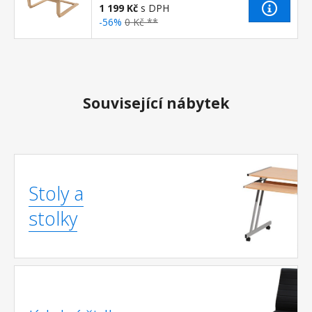
1 199 Kč
s DPH
-56%
0 Kč **
Související nábytek
Stoly a
stolky