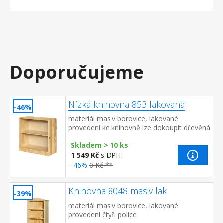
Doporučujeme
Nízká knihovna 853 lakovaná
-46%
materiál masiv borovice, lakované
provedení ke knihovně lze dokoupit dřevěná
dvířka 855 nebo 855K cena knihovny je bez
Skladem > 10 ks
dvířek
1 549 Kč
s DPH
-46%
0 Kč **
Knihovna 8048 masiv lak
-39%
materiál masiv borovice, lakované
provedení čtyři police