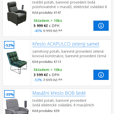
textilní potah, barevné provedení šedá
polohovatelné s masáží, elektrické ovládání 8
masážních programů, 2 stupně intenzity
Kód produktu: K147
nastavení oblasti masáže (...
Skladem > 10ks
5 999 Kč
s DPH
-40%
9 999 Kč **
Křeslo ACAPULCO zelený samet
-52%
sametový potah, barevné provedení zelená
kovová konstrukce, barevné provedení černá
výška sedu 46 cm
Kód produktu: K113
Skladem > 10ks
3 599 Kč
s DPH
-53%
7 599 Kč **
Masážní křeslo BOB šedé
-30%
textilní potah, barevné provedení
šedá elektrické ovládání, 8 masážních
programů, 2 stupně intenzity nastavení oblasti
Kód produktu: K39