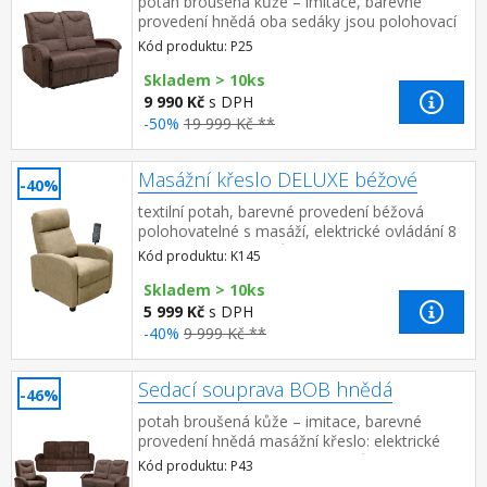
potah broušená kůže – imitace, barevné
provedení hnědá oba sedáky jsou polohovací
výška sedu 46 cm, výška opěradla 63 cm
Kód produktu: P25
Skladem > 10ks
9 990 Kč
s DPH
-50%
19 999 Kč **
Masážní křeslo DELUXE béžové
-40%
textilní potah, barevné provedení béžová
polohovatelné s masáží, elektrické ovládání 8
masážních programů, 2 stupně intenzity
Kód produktu: K145
nastavení oblasti masáže...
Skladem > 10ks
5 999 Kč
s DPH
-40%
9 999 Kč **
Sedací souprava BOB hnědá
-46%
potah broušená kůže – imitace, barevné
provedení hnědá masážní křeslo: elektrické
ovládání, 8 masážních programů, 2 stupně
Kód produktu: P43
intenzity, nastavení oblast...