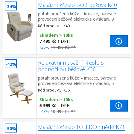
Masážní křeslo BOB béžová K40
-34%
potah broušená kůže – imitace, barevné
provedení béžová elektrické ovládání, 8
masážních programů, 2 stupně intenzity
Kód produktu: K40
nastavení oblasti masáže (zádová...
Skladem > 10ks
7 499 Kč
s DPH
-35%
11 499 Kč **
Relaxační masážní křeslo s
-42%
podnožkou béžové K36
potah broušená kůže – imitace, barevné
provedení béžová elektrické ovládání, 5
masážních programů, 2 stupně intenzity
Kód produktu: K36
nastavení oblasti masá...
Skladem > 10ks
5 999 Kč
s DPH
-43%
10 499 Kč **
Masážní křeslo TOLEDO hnědé K71
-50%