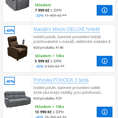
masáže (zádová nebo b...
Skladem
7 999 Kč
s DPH
-30%
11 499 Kč **
Masážní křeslo DELUXE hnědé
-40%
textilní potah, barevné provedení hnědá
polohovatelné s masáží, elektrické ovládání 8
masážních programů, 2 stupně intenzity
Kód produktu: K146
nastavení oblasti masáže ...
Skladem > 10ks
5 999 Kč
s DPH
-40%
9 999 Kč **
Pohovka POHODA 3 šedá
-45%
textilní potah, barevné provedení světle
šedá oba krajní sedáky jsou polohovací,
střední je pevný
Kód produktu: P29
Skladem > 10ks
13 990 Kč
s DPH
-46%
25 799 Kč **