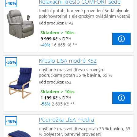
Relaxační křeslo COMFORT šedé
-40%
textilní potah, barevné provedení šedá plynule
polohovatelné s elektrickým ovládáním včetně
zvednutí křesla pro snadnější vstávání výška
Kód produktu: K142
sedu 49 cm, d...
Skladem > 10ks
9 999 Kč
s DPH
-40%
16 665 Kč **
Křeslo LISA modré K52
-55%
ohýbané masivní dřevo s rovnými
područkami potah 35 % bavlna, 65 %
polyester, barevné provedení modrá možno
Kód produktu: K52
doplnit podnožkouu LISA K55
Skladem > 10ks
1 199 Kč
s DPH
-56%
2 695 Kč **
Podnožka LISA modrá
-46%
ohýbané masivní dřevo potah 35 % bavlna, 65
% polyester, barevné provedení