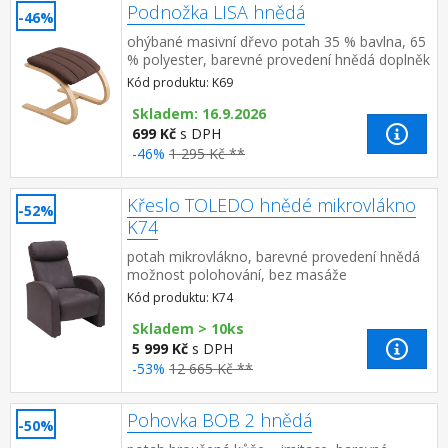
Podnožka LISA hnědá
-46%
ohýbané masivní dřevo potah 35 % bavlna, 65
% polyester, barevné provedení hnědá doplněk
ke křeslu LISA K68
Kód produktu: K69
Skladem: 16.9.2026
699 Kč
s DPH
-46%
1 295 Kč **
Křeslo TOLEDO hnědé mikrovlákno
-52%
K74
potah mikrovlákno, barevné provedení hnědá
možnost polohování, bez masáže
Kód produktu: K74
Skladem > 10ks
5 999 Kč
s DPH
-53%
12 665 Kč **
Pohovka BOB 2 hnědá
-50%