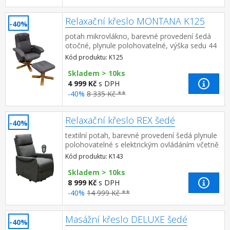
Relaxační křeslo MONTANA K125
-40%
potah mikrovlákno, barevné provedení šedá
otočné, plynule polohovatelné, výška sedu 44
cm rozměr podnožky 44 × 40 × 38 cm
Kód produktu: K125
Skladem > 10ks
4 999 Kč
s DPH
-40%
8 335 Kč **
Relaxační křeslo REX šedé
-40%
textilní potah, barevné provedení šedá plynule
polohovatelné s elektrickým ovládáním včetně
zvednutí křesla pro snadnější vstávání výška
Kód produktu: K143
sedu 49 cm, d...
Skladem > 10ks
8 999 Kč
s DPH
-40%
14 999 Kč **
Masážní křeslo DELUXE šedé
-40%