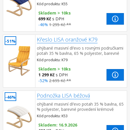
modrá doplněk ke křeslu LISA K52
Kód produktu: K55
Skladem > 10ks
699 Kč
s DPH
-46%
1 295 Kč **
Křeslo LISA oranžové K79
-51%
ohýbané masivní dřevo s rovnými područkami
potah 35 % bavlna, 65 % polyester, barevné
provedení oranžová
Kód produktu: K79
Skladem > 10ks
1 299 Kč
s DPH
-52%
2 695 Kč **
Podnožka LISA béžová
-46%
ohýbané masivní dřevo potah 35 % bavlna, 65
% polyester, barevné provedení krémově
bílá doplněk ke křeslu LISA K50
Kód produktu: K53
Skladem: 16.9.2026