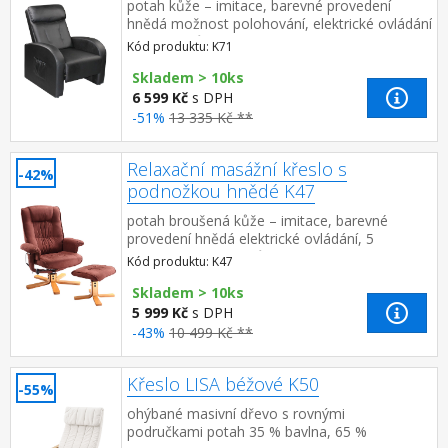
potah kůže – imitace, barevné provedení
hnědá možnost polohování, elektrické ovládání
5 programů (pulzní, tlakový, vlnicí,
Kód produktu: K71
automatický, standardní) 2 ...
Skladem > 10ks
6 599 Kč
s DPH
-51%
13 335 Kč **
Relaxační masážní křeslo s
-42%
podnožkou hnědé K47
potah broušená kůže – imitace, barevné
provedení hnědá elektrické ovládání, 5
masážních programů, 2 stupně intenzity
Kód produktu: K47
nastavení oblasti masáže (zá...
Skladem > 10ks
5 999 Kč
s DPH
-43%
10 499 Kč **
Křeslo LISA béžové K50
-55%
ohýbané masivní dřevo s rovnými
područkami potah 35 % bavlna, 65 %