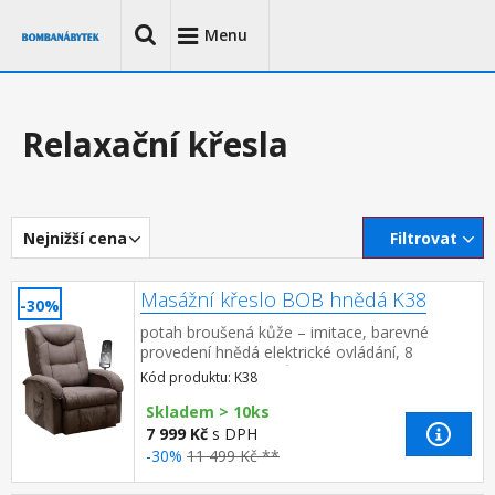
Menu
Relaxační křesla
Nejnižší cena
Filtrovat
Masážní křeslo BOB hnědá K38
-30%
potah broušená kůže – imitace, barevné
provedení hnědá elektrické ovládání, 8
masážních programů, 2 stupně intenzity
Kód produktu: K38
nastavení oblasti masáže (zá...
Skladem > 10ks
7 999 Kč
s DPH
-30%
11 499 Kč **