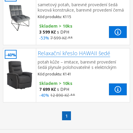
sametový potah, barevné provedení šedá
kovová konstrukce, barevné provedení černá
výška sedu 46 cm
Kód produktu: K115
Skladem > 10ks
3 599 Kč
s DPH
-53%
7 599 Kč **
Relaxační křeslo HAWAII šedé
-40%
potah kůže – imitace, barevné provedení
šedá plynule polohovatelné s elektrickým
ovládáním včetně zvednutí křesla pro
Kód produktu: K141
snadnější vstávání&nbs...
Skladem > 10ks
7 699 Kč
s DPH
-40%
12 890 Kč **
1