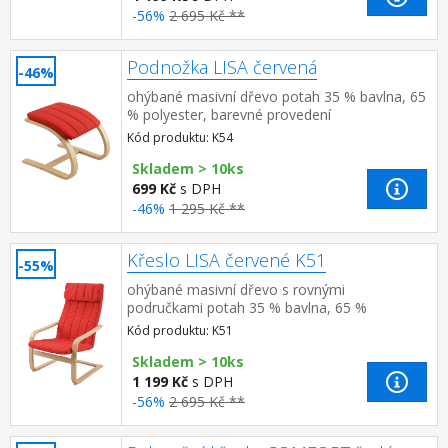
-56%
2 695 Kč **
Podnožka LISA červená
-46%
ohýbané masivní dřevo potah 35 % bavlna, 65
% polyester, barevné provedení
červená doplněk ke křeslu LISA K51
Kód produktu: K54
Skladem > 10ks
699 Kč
s DPH
-46%
1 295 Kč **
Křeslo LISA červené K51
-55%
ohýbané masivní dřevo s rovnými
područkami potah 35 % bavlna, 65 %
polyester, barevné provedení červená možno
Kód produktu: K51
doplnit podnožkou LISA K54
Skladem > 10ks
1 199 Kč
s DPH
-56%
2 695 Kč **