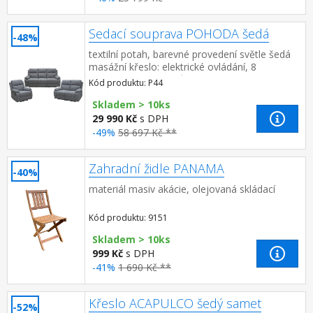
Sedací souprava POHODA šedá
-48%
textilní potah, barevné provedení světle šedá
masážní křeslo: elektrické ovládání, 8
masážních programů, 2 stupně intenzity,
Kód produktu: P44
nastavení oblasti masáže ...
Skladem > 10ks
29 990 Kč
s DPH
-49%
58 697 Kč **
Zahradní židle PANAMA
-40%
materiál masiv akácie, olejovaná skládací
Kód produktu: 9151
Skladem > 10ks
999 Kč
s DPH
-41%
1 690 Kč **
Křeslo ACAPULCO šedý samet
-52%