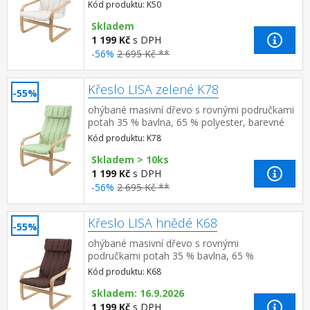
polyester, barevné provedení krémově
Kód produktu: K50
bílá možno doplnit podnožkou LISA K5...
Skladem
1 199 Kč
s DPH
-56%
2 695 Kč **
Křeslo LISA zelené K78
-55%
ohýbané masivní dřevo s rovnými područkami
potah 35 % bavlna, 65 % polyester, barevné
provedení světle zelená
Kód produktu: K78
Skladem > 10ks
1 199 Kč
s DPH
-56%
2 695 Kč **
Křeslo LISA hnědé K68
-55%
ohýbané masivní dřevo s rovnými
područkami potah 35 % bavlna, 65 %
polyester, barevné provedení hnědá možno
Kód produktu: K68
doplnit podnožkou LISA K69
Skladem: 16.9.2026
1 199 Kč
s DPH