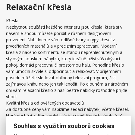
Relaxační křesla
Křesla
Nezbytnou součástí každého interiéru jsou křesla, která si v
našem e-shopu můžete pořídit v různém designovém
provedení. Nabídneme vám odlišné tvary a typy křesel z
prvotřídních materiálů a v precizním zpracování. Moderní
křesla z našeho sortimentu se stanou nepřehlédnutelným a
stylovým kouskem nábytku, který ideálně oživí váš obývací
pokoj, domácí pracovnu či prostornou halu. Pohodlné křeslo
vám umožní skvěle si odpočinout a relaxovat. V příjemném
posedu můžete sledovat oblíbený televizní program, číst
zajímavou knihu nebo jen tak lenošit. Po dlouhém a náročném
dni vám relaxační křeslo z naší pestré nabídky rozhodně přijde
vhod!
Kvalitní křesla od ověřených dodavatelů
Za dostupné ceny vám nabízíme sedací nábytek, včetně křesel,
který pochází z dílen spolehlivých a osvědčených výrobců. K
vyhledávanému zboží patří masážní křesla, kdy si zákazník
Souhlas s využitím souborů cookies
může vybrat z odlišných barevných provedení (barva modrá,
hnědá či béžová). Tato polohovací křesla vašemu znavenému