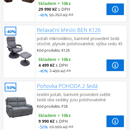
Skladem > 10ks
29 990 Kč
s DPH
-46%
55 797 Kč **
Relaxační křeslo BEN K126
-40%
potah mikrovlákno, barevné provedení šedá
otočné, plynule polohovatelné, výška sedu 45
cm rozměr podnožky 44 × 40 × 43 cm
Kód produktu: K126
Skladem > 10ks
4 499 Kč
s DPH
-40%
7 499 Kč **
Pohovka POHODA 2 šedá
-50%
textilní potah, barevné provedení světle
šedá oba sedáky jsou polohovatelné
Kód produktu: P28
Skladem > 10ks
9 990 Kč
s DPH
-50%
19 999 Kč **