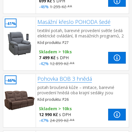
699 Kč
s DPH
-46%
1 295 Kč **
Masážní křeslo POHODA šedé
-41%
textilní potah, barevné provedení světle šedá
elektrické ovládání, 8 masážních programů, 2
stupně intenzity nastavení oblasti masáže
Kód produktu: P27
(zádová nebo bede...
Skladem > 10ks
7 499 Kč
s DPH
-42%
12 899 Kč **
Pohovka BOB 3 hnědá
-46%
potah broušená kůže – imitace, barevné
provedení hnědá oba krajní sedáky jsou
polohovací, střední je pevný výška sedu 46 cm,
Kód produktu: P26
výška opěradla ...
Skladem > 10ks
12 990 Kč
s DPH
-47%
24 299 Kč **