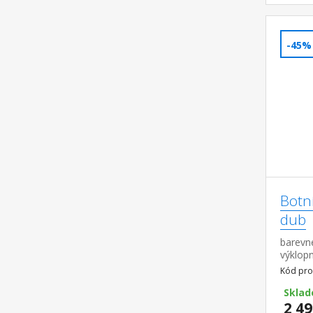
-45%
Botní
dub
barevn
výklopn
Kód pro
Sklad
2 49