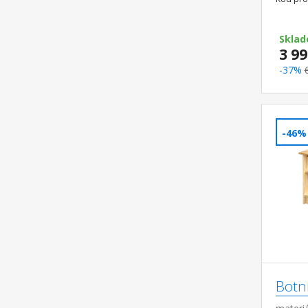
Sklad
3 99
-37%
-46%
Botn