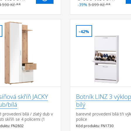
4 590 Kč **
-39%
5 099 Kč **
-42%
síňová skříň JACKY
Botník LINZ 3 výklo
ub/bílá
bílý
 provedení bílá / zlatý dub v
barevné provedení bílá tři vý
sti skříň se 4 policemi (1
police
 3 variabilní) na přední
duktu: FN2802
Kód produktu: FN1730
dveří je téměř po celé ploše