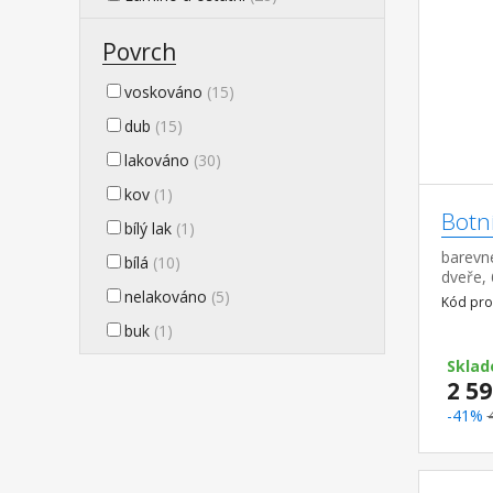
Povrch
voskováno
(15)
dub
(15)
lakováno
(30)
kov
(1)
Botn
bílý lak
(1)
barevn
bílá
(10)
dveře, 
nelakováno
(5)
police 
Kód pro
21 pár
buk
(1)
Sklad
2 59
-41%