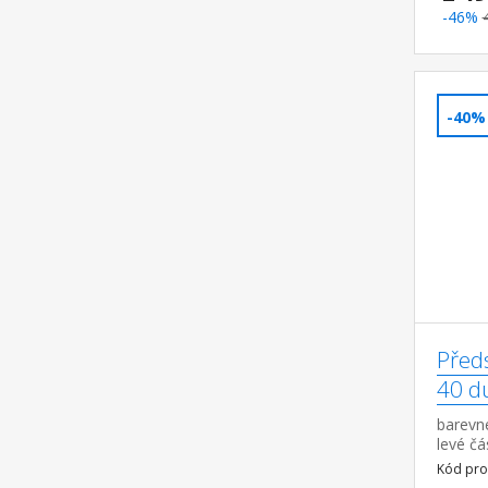
-46%
-40%
Před
40 d
barevné
levé čá
pevná a
Kód pro
straně 