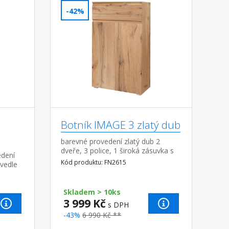
-42%
Botník IMAGE 3 zlatý dub
barevné provedení zlatý dub 2
dveře, 3 police, 1 široká zásuvka s
edení
kovovými pojezdy
Kód produktu: FN2615
 vedle
Skladem > 10ks
3 999 Kč
s DPH
-43%
6 990 Kč **