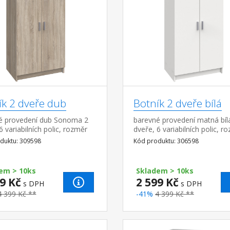
ík 2 dveře dub
Botník 2 dveře bílá
é provedení dub Sonoma 2
barevné provedení matná bíl
6 variabilních polic, rozměr
dveře, 6 variabilních polic, r
(š/h) 51 × 29 cm kapacita až
police (š/h) 51 × 29 cm kapac
duktu: 309598
Kód produktu: 306598
ů bot
21 párů bot
em > 10ks
Skladem > 10ks
9 Kč
2 599 Kč
s DPH
s DPH
4 399 Kč **
-41%
4 399 Kč **