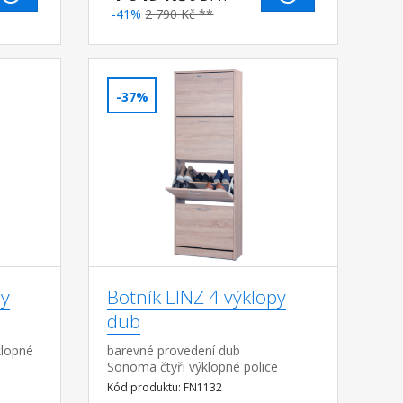
-41%
2 790 Kč **
-37%
py
Botník LINZ 4 výklopy
dub
klopné
barevné provedení dub
Sonoma čtyři výklopné police
Kód produktu: FN1132