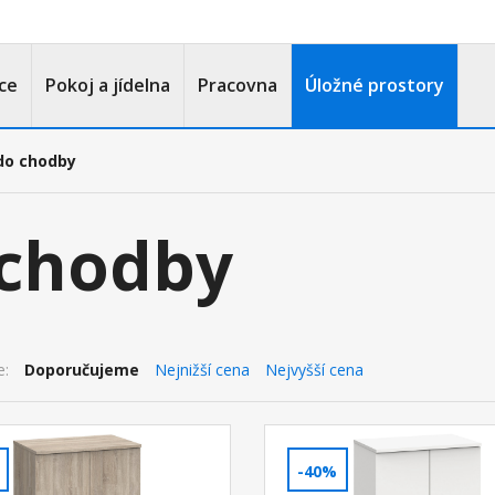
ce
Pokoj a jídelna
Pracovna
Úložné prostory
do chodby
 chodby
e:
Doporučujeme
Nejnižší cena
Nejvyšší cena
-40%