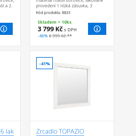
rovice,
materiál masiv borovice, lakované
ší a 2
provedení 1 nízká zásuvka, 3
dvouřadé výklopy
Kód produktu: 8833
Skladem > 10ks
3 799 Kč
s DPH
-46%
6 999 Kč **
-41%
6 lak
Zrcadlo TOPAZIO