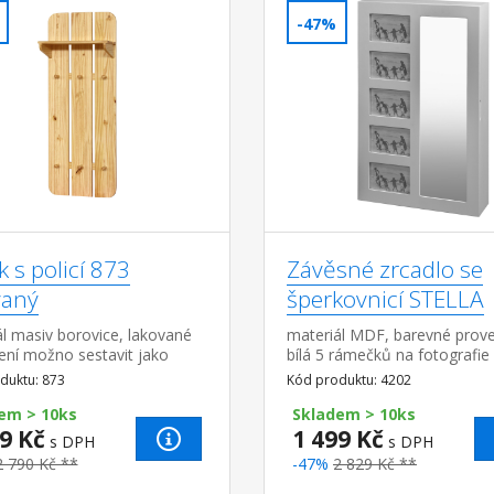
-47%
 s policí 873
Závěsné zrcadlo se
vaný
šperkovnicí STELLA
l masiv borovice, lakované
materiál MDF, barevné prov
ení možno sestavit jako
bílá 5 rámečků na fotografie
ňovou stěnu s botníkem 874
zrcadla
duktu: 873
Kód produktu: 4202
lem 875 všechny tři produkty
...
em > 10ks
Skladem > 10ks
9 Kč
1 499 Kč
s DPH
s DPH
2 790 Kč **
-47%
2 829 Kč **