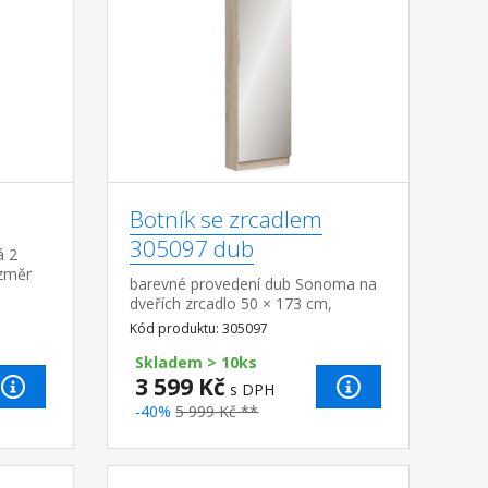
Botník se zrcadlem
305097 dub
á 2
ozměr
barevné provedení dub Sonoma na
ita až
dveřích zrcadlo 50 × 173 cm,
kovová úchytka montáž možná na
Kód produktu: 305097
levou i pravou stranu 6 úrovní pro
12 párů bot
Skladem > 10ks
3 599 Kč
s DPH
-40%
5 999 Kč **