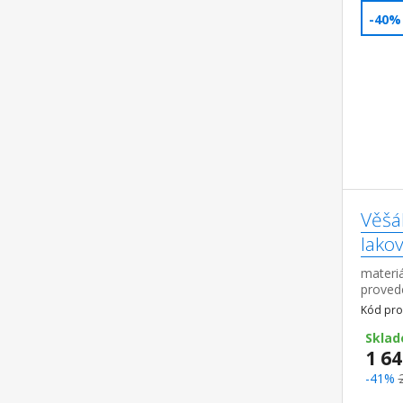
-40%
Věšák
lako
materiá
proved
předsí
Kód pro
a zrcad
možno t
Sklad
1 64
-41%