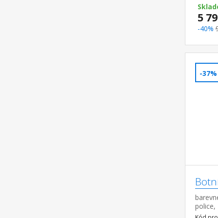
zrcadlo 
Sklad
5 79
-40%
-37%
Botn
barevné
police,
pojezd
Kód pro