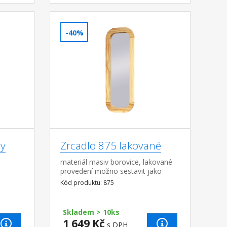
-40%
py
Zrcadlo 875 lakované
materiál masiv borovice, lakované
provedení možno sestavit jako
předsíňovou stěnu s botníkem 874
Kód produktu: 875
a věšákem 873 všechny tři produkty
možno ta...
Skladem > 10ks
1 649 Kč
s DPH