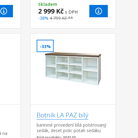
Skladem
2 999 Kč
s DPH
-38%
4 799 Kč **
-33%
Botník LA PAZ bílý
barevné provedení bílá polstrovaný
sedák, deset polic potah sedáku
á na
kůže – imitace, barevné provedení
Kód produktu: 304143