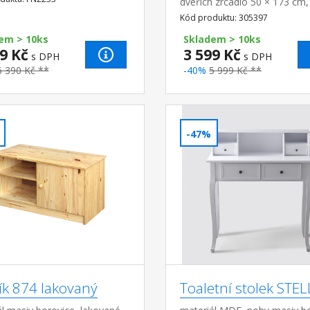
dveřích zrcadlo 50 × 173 cm,
kovová úchytka montáž mož
Kód produktu: 305397
levou i pravou stranu 6 úrovn
em > 10ks
12 párů bot
Skladem > 10ks
9 Kč
3 599 Kč
s DPH
s DPH
6 390 Kč **
-40%
5 999 Kč **
-47%
ík 874 lakovaný
Toaletní stolek STE