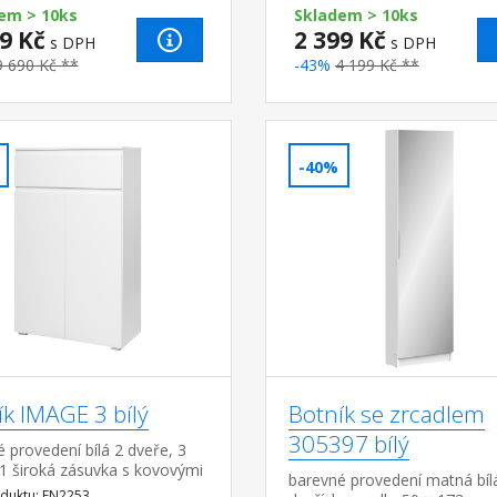
v p...
em > 10ks
Skladem > 10ks
9 Kč
2 399 Kč
s DPH
s DPH
9 690 Kč **
-43%
4 199 Kč **
-40%
ík IMAGE 3 bílý
Botník se zrcadlem
305397 bílý
 provedení bílá 2 dveře, 3
 1 široká zásuvka s kovovými
barevné provedení matná bíl
y
duktu: FN2253