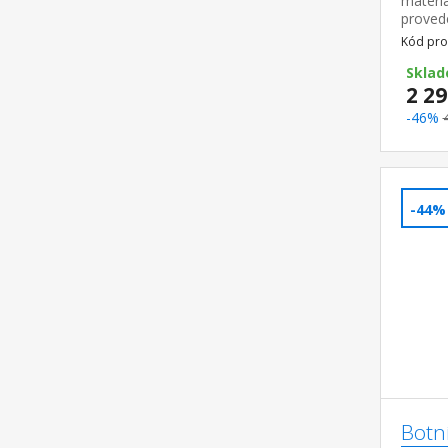
materiá
proved
předsí
Kód pro
zrcadle
možno t
Sklad
2 29
-46%
-44%
Botn