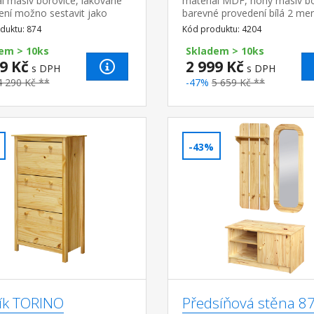
l masiv borovice, lakované
materiál MDF, nohy masiv bo
ení možno sestavit jako
barevné provedení bílá 2 men
ňovou stěnu s věšákem 873 a
větší zásuvky
duktu: 874
Kód produktu: 4204
m 875 všechny tři produkty
a...
em > 10ks
Skladem > 10ks
9 Kč
2 999 Kč
s DPH
s DPH
4 290 Kč **
-47%
5 659 Kč **
-43%
ík TORINO
Předsíňová stěna 87