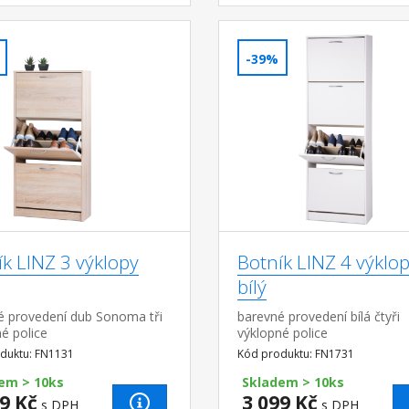
-39%
k LINZ 3 výklopy
Botník LINZ 4 výklo
bílý
é provedení dub Sonoma tři
barevné provedení bílá čtyři
é police
výklopné police
duktu: FN1131
Kód produktu: FN1731
em > 10ks
Skladem > 10ks
9 Kč
3 099 Kč
s DPH
s DPH