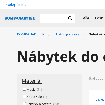
Prodejní místa
Vše
Ložni
BOMBANÁBYTEK
Úložné prostory
Nábytek 
Nábytek do
Řadit podl
Materiál
Masiv
(51)
Kov a sklo
(1)
-40%
Lamino a ostatní
(28)