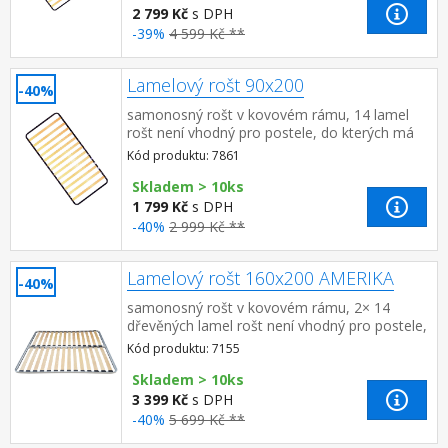
2 799 Kč
s DPH
-39%
4 599 Kč **
Lamelový rošt 90x200
-40%
samonosný rošt v kovovém rámu, 14 lamel
rošt není vhodný pro postele, do kterých má
být použit laťkový rošt R1
Kód produktu: 7861
Skladem > 10ks
1 799 Kč
s DPH
-40%
2 999 Kč **
Lamelový rošt 160x200 AMERIKA
-40%
samonosný rošt v kovovém rámu, 2× 14
dřevěných lamel rošt není vhodný pro postele,
do kterých má být použit laťkový rošt R2
Kód produktu: 7155
Skladem > 10ks
3 399 Kč
s DPH
-40%
5 699 Kč **