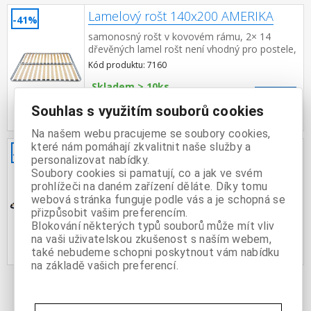
Lamelový rošt 140x200 AMERIKA
-41%
samonosný rošt v kovovém rámu, 2× 14
dřevěných lamel rošt není vhodný pro postele,
do kterých má být použit laťkový rošt R3
Kód produktu: 7160
Skladem > 10ks
3 999 Kč
s DPH
Souhlas s využitím souborů cookies
-42%
6 890 Kč **
Na našem webu pracujeme se soubory cookies,
které nám pomáhají zkvalitnit naše služby a
Lamelový rošt 160x200 cm
-45%
personalizovat nabídky.
samonosný rošt v kovovém rámu, 2 × 18
Soubory cookies si pamatují, co a jak ve svém
lamel rošt není vhodný pro postele, do kterých
prohlížeči na daném zařízení děláte. Díky tomu
má být použit laťkový rošt R2
webová stránka funguje podle vás a je schopná se
Kód produktu: 429596
přizpůsobit vašim preferencím.
Skladem > 10ks
Blokování některých typů souborů může mít vliv
3 399 Kč
s DPH
na vaši uživatelskou zkušenost s naším webem,
-45%
6 199 Kč **
také nebudeme schopni poskytnout vám nabídku
na základě vašich preferencí.
1