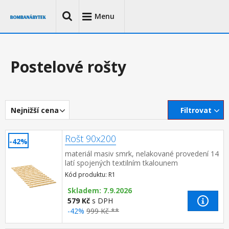
Menu
Postelové rošty
Nejnižší cena
Filtrovat
Rošt 90x200
-42%
materiál masiv smrk, nelakované provedení 14
latí spojených textilním tkalounem
Kód produktu: R1
Skladem: 7.9.2026
579 Kč
s DPH
-42%
999 Kč **