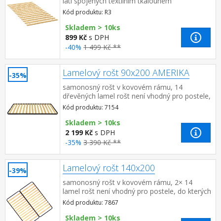
latí spojených textilním tkalounem
Kód produktu: R3
Skladem > 10ks
899 Kč
s DPH
-40%
1 499 Kč **
Lamelový rošt 90x200 AMERIKA
-35%
samonosný rošt v kovovém rámu, 14
dřevěných lamel rošt není vhodný pro postele,
do kterých má být použit laťkový rošt R1
Kód produktu: 7154
Skladem > 10ks
2 199 Kč
s DPH
-35%
3 390 Kč **
Lamelový rošt 140x200
-39%
samonosný rošt v kovovém rámu, 2× 14
lamel rošt není vhodný pro postele, do kterých
má být použit laťkový rošt R3
Kód produktu: 7867
Skladem > 10ks