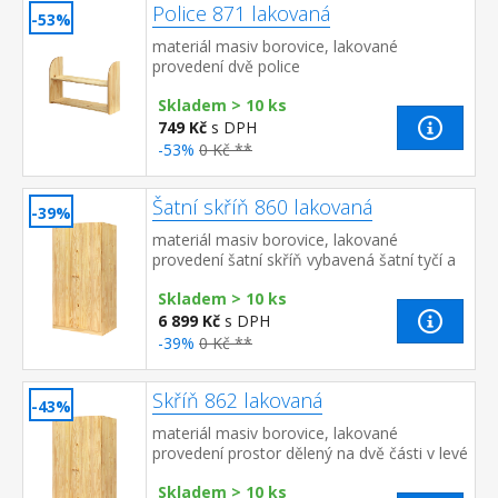
Police 871 lakovaná
-53%
materiál masiv borovice, lakované
provedení dvě police
Skladem > 10 ks
749 Kč
s DPH
-53%
0 Kč **
Šatní skříň 860 lakovaná
-39%
materiál masiv borovice, lakované
provedení šatní skříň vybavená šatní tyčí a
policí doporučený nástavec 811
Skladem > 10 ks
6 899 Kč
s DPH
-39%
0 Kč **
Skříň 862 lakovaná
-43%
materiál masiv borovice, lakované
provedení prostor dělený na dvě části v levé
části šatní tyč a police, v pravé části 5
Skladem > 10 ks
variabilních p...