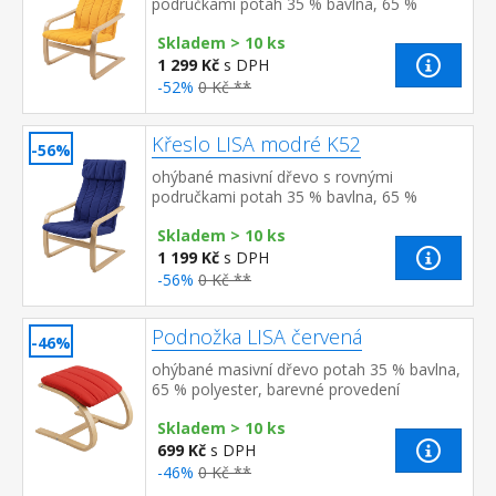
područkami potah 35 % bavlna, 65 %
polyester, barevné provedení oranžová
Skladem > 10 ks
1 299 Kč
s DPH
-52%
0 Kč **
Křeslo LISA modré K52
-56%
ohýbané masivní dřevo s rovnými
područkami potah 35 % bavlna, 65 %
polyester, barevné provedení modrá možno
Skladem > 10 ks
doplnit podnožkouu LISA K55
1 199 Kč
s DPH
-56%
0 Kč **
Podnožka LISA červená
-46%
ohýbané masivní dřevo potah 35 % bavlna,
65 % polyester, barevné provedení
červená doplněk ke křeslu LISA K51
Skladem > 10 ks
699 Kč
s DPH
-46%
0 Kč **