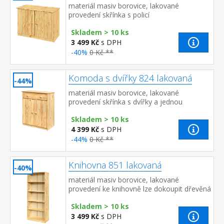
materiál masiv borovice, lakované
provedení skřínka s policí
Skladem > 10 ks
3 499 Kč
s DPH
-40%
0 Kč **
Komoda s dvířky 824 lakovaná
-44%
materiál masiv borovice, lakované
provedení skřínka s dvířky a jednou
variabilní policí široká zásuvka s kovovými
Skladem > 10 ks
pojezdy, hloubka zásuvky 36,5 cm&nbs...
4 399 Kč
s DPH
-44%
0 Kč **
Knihovna 851 lakovaná
-40%
materiál masiv borovice, lakované
provedení ke knihovně lze dokoupit dřevěná
dvířka 855 nebo 855K cena knihovny je bez
Skladem > 10 ks
dvířek
3 499 Kč
s DPH