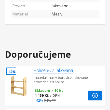
Povrch
lakováno
Materiál
Masiv
Doporučujeme
Police 872 lakovaná
-42%
materiál masiv borovice, lakované
provedení tři police
Skladem > 10 ks
1 159 Kč
s DPH
-42%
0 Kč **