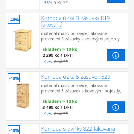
-38%
0 Kč **
Komoda úzká 3 zásuvky 819
-46%
lakovaná
materiál masiv borovice, lakované
provedení 3 zásuvky s kovovými pojezdy
Skladem > 10 ks
2 299 Kč
s DPH
-46%
0 Kč **
Komoda úzká 5 zásuvek 829
-40%
materiál masiv borovice, lakované
provedení 5 zásuvek s kovovými pojezdy,
hloubka zásuvky 36,5 cm
Skladem > 10 ks
3 499 Kč
s DPH
-40%
0 Kč **
Komoda s dvířky 822 lakovaná
-40%