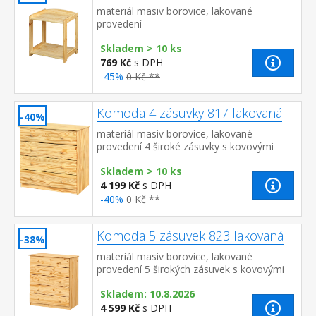
materiál masiv borovice, lakované
provedení
Skladem > 10 ks
769 Kč
s DPH
-45%
0 Kč **
Komoda 4 zásuvky 817 lakovaná
-40%
materiál masiv borovice, lakované
provedení 4 široké zásuvky s kovovými
pojezdy, hloubka zásuvky 36,5 cm
Skladem > 10 ks
4 199 Kč
s DPH
-40%
0 Kč **
Komoda 5 zásuvek 823 lakovaná
-38%
materiál masiv borovice, lakované
provedení 5 širokých zásuvek s kovovými
pojezdy, hloubka zásuvky 36,5 cm
Skladem: 10.8.2026
4 599 Kč
s DPH