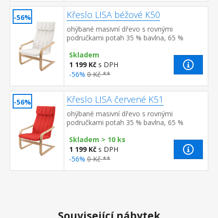
Křeslo LISA béžové K50
-56%
ohýbané masivní dřevo s rovnými
područkami potah 35 % bavlna, 65 %
polyester, barevné provedení krémově
Skladem
bílá možno doplnit podnožkou LISA K5...
1 199 Kč
s DPH
-56%
0 Kč **
Křeslo LISA červené K51
-56%
ohýbané masivní dřevo s rovnými
područkami potah 35 % bavlna, 65 %
polyester, barevné provedení
Skladem > 10 ks
červená možno doplnit podnožkou LISA
K54
1 199 Kč
s DPH
-56%
0 Kč **
Související nábytek