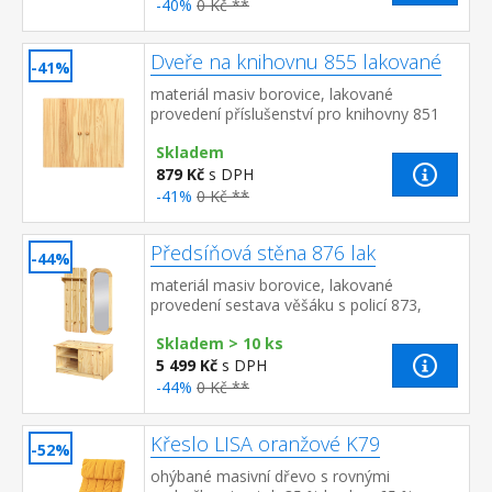
-40%
0 Kč **
Dveře na knihovnu 855 lakované
-41%
materiál masiv borovice, lakované
provedení příslušenství pro knihovny 851
nebo 853
Skladem
879 Kč
s DPH
-41%
0 Kč **
Předsíňová stěna 876 lak
-44%
materiál masiv borovice, lakované
provedení sestava věšáku s policí 873,
botníku 874 a zrcadla 875 rozměr věšáku s
Skladem > 10 ks
policí (š/h/v) 47 × 20 × ...
5 499 Kč
s DPH
-44%
0 Kč **
Křeslo LISA oranžové K79
-52%
ohýbané masivní dřevo s rovnými