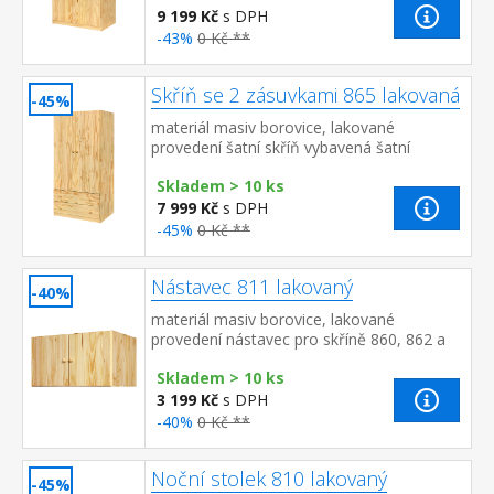
9 199 Kč
s DPH
-43%
0 Kč **
Skříň se 2 zásuvkami 865 lakovaná
-45%
materiál masiv borovice, lakované
provedení šatní skříň vybavená šatní
tyčí dvě široké zásuvky s kovovými
Skladem > 10 ks
pojezdy doporučený nástavec 8...
7 999 Kč
s DPH
-45%
0 Kč **
Nástavec 811 lakovaný
-40%
materiál masiv borovice, lakované
provedení nástavec pro skříně 860, 862 a
865
Skladem > 10 ks
3 199 Kč
s DPH
-40%
0 Kč **
Noční stolek 810 lakovaný
-45%