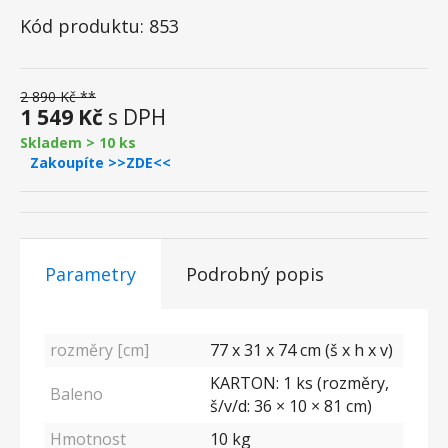
Kód produktu: 853
2 890 Kč **
1 549 Kč
s DPH
Skladem > 10 ks
Zakoupíte >>ZDE<<
Parametry
Podrobný popis
rozměry [cm]
77 x 31 x 74 cm (š x h x v)
KARTON: 1 ks (rozměry,
Baleno
š/v/d: 36 × 10 × 81 cm)
Hmotnost
10 kg