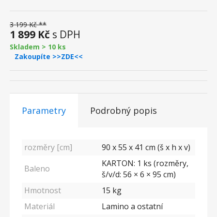
3 199 Kč **
1 899 Kč
s DPH
Skladem > 10 ks
Zakoupíte >>ZDE<<
Parametry
Podrobný popis
rozměry [cm]
90 x 55 x 41 cm (š x h x v)
KARTON: 1 ks (rozměry,
Baleno
š/v/d: 56 × 6 × 95 cm)
Hmotnost
15 kg
Materiál
Lamino a ostatní