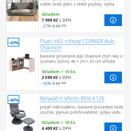
světle šedá jádro z vlnité pružiny, výška
sedu 40 cm, hloubka sedu 55 cm, rozměr
Skladem
rozložené 190 × 120 cm rozkl...
7 999 Kč
s DPH
-27%
0 Kč **
Psací stůl rohový CORNER dub
-42%
Shannon
barevné provedení dub Shannon čtyři niky o
rozměru (š/h/v) 48 × 24 × 29 cm střední
vodorovné police mají 5 možností
Skladem > 10 ks
umístění ...
2 599 Kč
s DPH
-42%
0 Kč **
Relaxační křeslo BEN K126
-40%
potah mikrovlákno, barevné provedení šedá
otočné, plynule polohovatelné, výška sedu
45 cm rozměr podnožky 44 × 40 × 43 cm
Skladem > 10 ks
4 499 Kč
s DPH