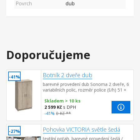
Povrch
dub
Doporučujeme
Botník 2 dveře dub
-41%
barevné provedení dub Sonoma 2 dveře, 6
variabilních polic, rozměr police (š/h) 51 ×
29 cm kapacita až 21 párů bot
Skladem > 10 ks
2 599 Kč
s DPH
-41%
0 Kč **
Pohovka VICTORIA světle šedá
-27%
textilní potah, barevné provedení šedá /