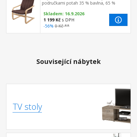
područkami potah 35 % bavlna, 65 %
polyester, barevné provedení hnědá možno
Skladem: 16.9.2026
doplnit podnožkou LISA K69
1 199 Kč
s DPH
-56%
0 Kč **
Související nábytek
TV stoly