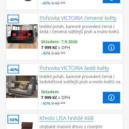
-40%
0 Kč **
Pohovka VICTORIA červené květy
-40%
textilní potah, barevné provedení černá /
šedá / červená světlejší pruh a motiv květů
na sedací a opěradlové části může být
Skladem: 7.9.2026
umístěn i v jiné polo...
7 999 Kč
s DPH
-40%
0 Kč **
Pohovka VICTORIA šedé květy
-40%
textilní potah, barevné provedení černá /
šedobéžová světlejší pruh a motiv květů na
sedací a opěradlové části může být umístěn
Skladem
i v jiné poloze, než j...
7 999 Kč
s DPH
-40%
0 Kč **
Křeslo LISA hnědé K68
-56%
ohýbané masivní dřevo s rovnými