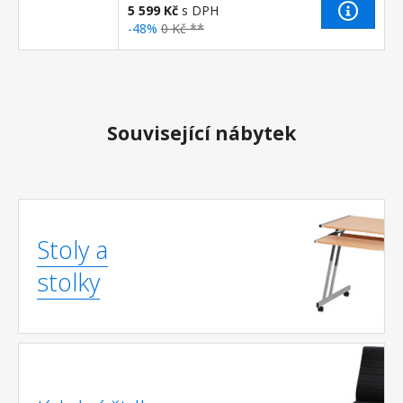
5 599 Kč
s DPH
-48%
0 Kč **
Související nábytek
Stoly a
stolky