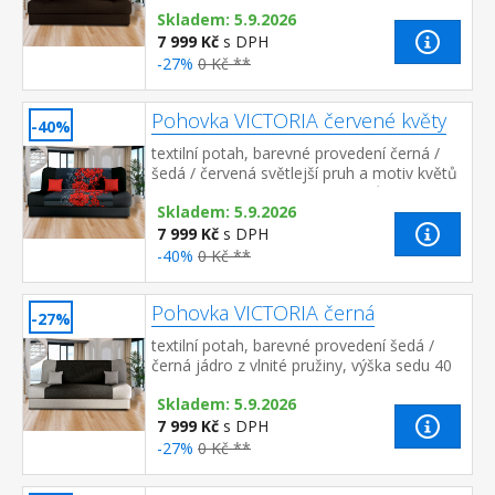
hloubka sedu 55 cm, rozměr rozložené 190
Skladem: 5.9.2026
× 120 cm rozkládací s úložn...
7 999 Kč
s DPH
-27%
0 Kč **
Pohovka VICTORIA červené květy
-40%
textilní potah, barevné provedení černá /
šedá / červená světlejší pruh a motiv květů
na sedací a opěradlové části může být
Skladem: 5.9.2026
umístěn i v jiné polo...
7 999 Kč
s DPH
-40%
0 Kč **
Pohovka VICTORIA černá
-27%
textilní potah, barevné provedení šedá /
černá jádro z vlnité pružiny, výška sedu 40
cm, hloubka sedu 55 cm, rozměr rozložené
Skladem: 5.9.2026
190 × 120 cm rozkládací ...
7 999 Kč
s DPH
-27%
0 Kč **