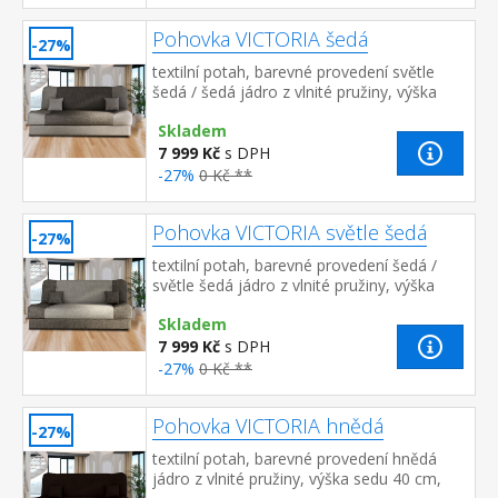
Pohovka VICTORIA šedá
-27%
textilní potah, barevné provedení světle
šedá / šedá jádro z vlnité pružiny, výška
sedu 40 cm, hloubka sedu 55 cm, rozměr
Skladem
rozložené 190 × 120 cm rozkl...
7 999 Kč
s DPH
-27%
0 Kč **
Pohovka VICTORIA světle šedá
-27%
textilní potah, barevné provedení šedá /
světle šedá jádro z vlnité pružiny, výška
sedu 40 cm, hloubka sedu 55 cm, rozměr
Skladem
rozložené 190 × 120 cm rozkl...
7 999 Kč
s DPH
-27%
0 Kč **
Pohovka VICTORIA hnědá
-27%
textilní potah, barevné provedení hnědá
jádro z vlnité pružiny, výška sedu 40 cm,