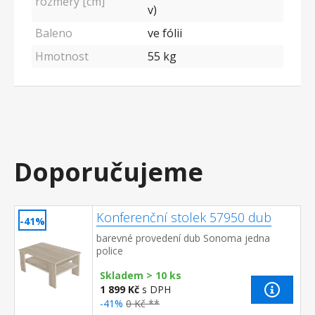
rozměry [cm]
v)
Baleno
ve fólii
Hmotnost
55 kg
Doporučujeme
Konferenční stolek 57950 dub
-41%
barevné provedení dub Sonoma jedna
police
Skladem > 10 ks
1 899 Kč
s DPH
-41%
0 Kč **