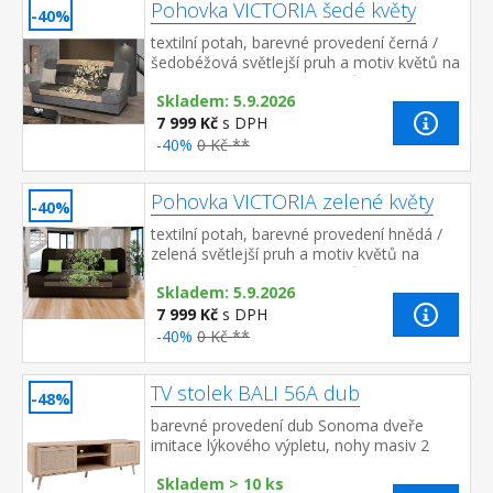
Pohovka VICTORIA šedé květy
-40%
textilní potah, barevné provedení černá /
šedobéžová světlejší pruh a motiv květů na
sedací a opěradlové části může být umístěn
Skladem: 5.9.2026
i v jiné poloze, než j...
7 999 Kč
s DPH
-40%
0 Kč **
Pohovka VICTORIA zelené květy
-40%
textilní potah, barevné provedení hnědá /
zelená světlejší pruh a motiv květů na
sedací a opěradlové části může být umístěn
Skladem: 5.9.2026
i v jiné poloze, než je na...
7 999 Kč
s DPH
-40%
0 Kč **
TV stolek BALI 56A dub
-48%
barevné provedení dub Sonoma dveře
imitace lýkového výpletu, nohy masiv 2
police, 2 malá dvířka, doporučená nosnost
Skladem > 10 ks
do 35 kg