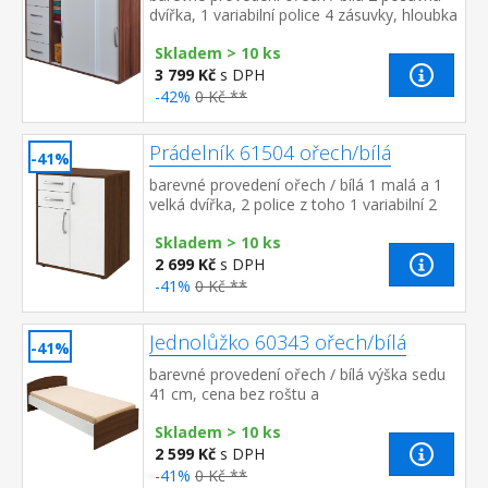
dvířka, 1 variabilní police 4 zásuvky, hloubka
zásuvky 30 cm
Skladem > 10 ks
3 799 Kč
s DPH
-42%
0 Kč **
Prádelník 61504 ořech/bílá
-41%
barevné provedení ořech / bílá 1 malá a 1
velká dvířka, 2 police z toho 1 variabilní 2
zásuvky, hloubka zásuvky 30 cm
Skladem > 10 ks
2 699 Kč
s DPH
-41%
0 Kč **
Jednolůžko 60343 ořech/bílá
-41%
barevné provedení ořech / bílá výška sedu
41 cm, cena bez roštu a
matrace doporučený rozměr matrace 90 ×
Skladem > 10 ks
200 cm (M2, M5, M9, M12, M24, M26) ...
2 599 Kč
s DPH
-41%
0 Kč **