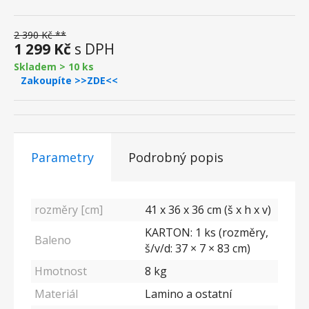
2 390 Kč **
1 299 Kč
s DPH
Skladem > 10 ks
Zakoupíte >>ZDE<<
Parametry
Podrobný popis
rozměry [cm]
41 x 36 x 36 cm (š x h x v)
KARTON: 1 ks (rozměry,
Baleno
š/v/d: 37 × 7 × 83 cm)
Hmotnost
8 kg
Materiál
Lamino a ostatní