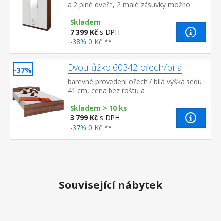
a 2 plné dveře, 2 malé zásuvky možno
doplnit o nástavec 61535
Skladem
7 399 Kč
s DPH
-38%
0 Kč **
Dvoulůžko 60342 ořech/bílá
-37%
barevné provedení ořech / bílá výška sedu
41 cm, cena bez roštu a
matrace doporučený rozměr matrace 180 ×
Skladem > 10 ks
200 cm nebo 2 kusy 90 × 200 cm a r...
3 799 Kč
s DPH
-37%
0 Kč **
Související nábytek