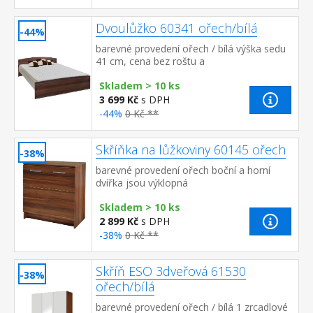
Dvoulůžko 60341 ořech/bílá
-44%
barevné provedení ořech / bílá výška sedu
41 cm, cena bez roštu a
matrace doporučený rozměr matrace 160 ×
Skladem > 10 ks
200 cm nebo 2 kusy 80 × 200 cm a r...
3 699 Kč
s DPH
-44%
0 Kč **
Skříňka na lůžkoviny 60145 ořech
-38%
barevné provedení ořech boční a horní
dvířka jsou výklopná
Skladem > 10 ks
2 899 Kč
s DPH
-38%
0 Kč **
Skříň ESO 3dveřová 61530
-38%
ořech/bílá
barevné provedení ořech / bílá 1 zrcadlové