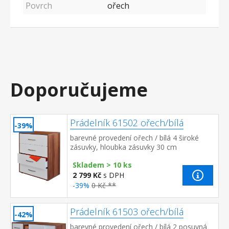
Povrch
ořech
Doporučujeme
Prádelník 61502 ořech/bílá
-39%
barevné provedení ořech / bílá 4 široké
zásuvky, hloubka zásuvky 30 cm
Skladem > 10 ks
2 799 Kč
s DPH
-39%
0 Kč **
Prádelník 61503 ořech/bílá
-42%
barevné provedení ořech / bílá 2 posuvná