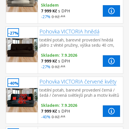
sedu 40 cm, hloubka sedu 55 cm, rozměr
Skladem
rozložené 190 × 120 cm rozkl...
7 999 Kč
s DPH
-27%
0 Kč **
Pohovka VICTORIA hnědá
-27%
textilní potah, barevné provedení hnědá
jádro z vlnité pružiny, výška sedu 40 cm,
hloubka sedu 55 cm, rozměr rozložené 190
Skladem: 7.9.2026
× 120 cm rozkládací s úložn...
7 999 Kč
s DPH
-27%
0 Kč **
Pohovka VICTORIA červené květy
-40%
textilní potah, barevné provedení černá /
šedá / červená světlejší pruh a motiv květů
na sedací a opěradlové části může být
Skladem: 7.9.2026
umístěn i v jiné polo...
7 999 Kč
s DPH
-40%
0 Kč **