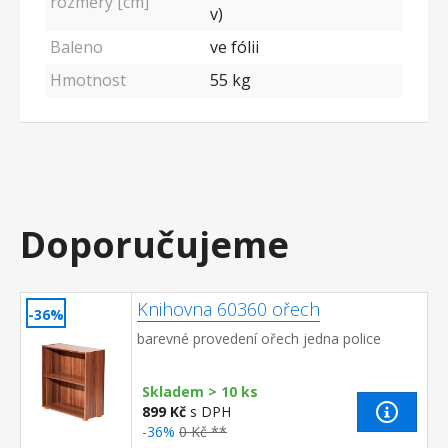
rozměry [cm]
v)
Baleno
ve fólii
Hmotnost
55 kg
Doporučujeme
Knihovna 60360 ořech
-36%
barevné provedení ořech jedna police
Skladem > 10 ks
899 Kč
s DPH
-36%
0 Kč **