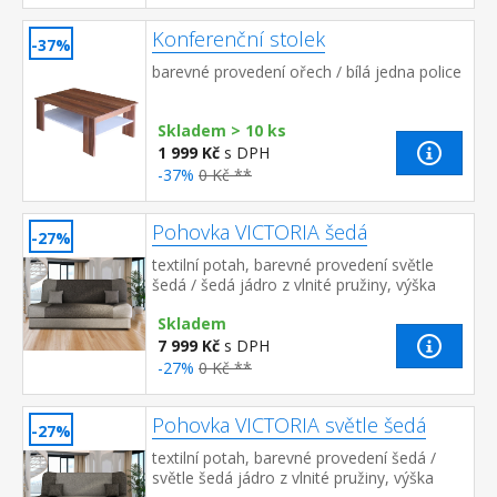
Konferenční stolek
-37%
barevné provedení ořech / bílá jedna police
Skladem > 10 ks
1 999 Kč
s DPH
-37%
0 Kč **
Pohovka VICTORIA šedá
-27%
textilní potah, barevné provedení světle
šedá / šedá jádro z vlnité pružiny, výška
sedu 40 cm, hloubka sedu 55 cm, rozměr
Skladem
rozložené 190 × 120 cm rozkl...
7 999 Kč
s DPH
-27%
0 Kč **
Pohovka VICTORIA světle šedá
-27%
textilní potah, barevné provedení šedá /
světle šedá jádro z vlnité pružiny, výška