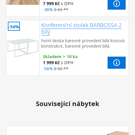
7 999 Kč
s DPH
-40%
0 Kč **
Konferenční stolek BARBOSSA 2
-56%
bílý
horní deska barevné provedení bílá kovová
konstrukce, barevné provedení bílá,
čtvercové profily 2 × 2 cm
Skladem > 10 ks
1 999 Kč
s DPH
-56%
0 Kč **
Související nábytek