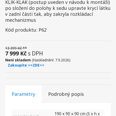
KLIK-KLAK (postup uveden v návodu k montáži)
po složení do polohy k sedu upravte krycí látku
v zadní části tak, aby zakryla rozkládací
mechanizmus
Kód produktu: P62
13 399 Kč **
7 999 Kč
s DPH
Není skladem
(Naskladnění: 7.9.2026)
Zakoupíte >>ZDE<<
Parametry
Podrobný popis
190 x 90 x 90 cm (š x h x