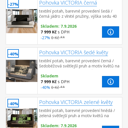
Pohovka VICTORIA černá
-27%
textilní potah, barevné provedení šedá /
černá jádro z vlnité pružiny, výška sedu 40
cm, hloubka sedu 55 cm, rozměr rozložené
Skladem: 7.9.2026
190 × 120 cm rozkládací ...
7 999 Kč
s DPH
-27%
0 Kč **
Pohovka VICTORIA šedé květy
-40%
textilní potah, barevné provedení černá /
šedobéžová světlejší pruh a motiv květů na
sedací a opěradlové části může být umístěn
Skladem
i v jiné poloze, než j...
7 999 Kč
s DPH
-40%
0 Kč **
Pohovka VICTORIA zelené květy
-40%
textilní potah, barevné provedení hnědá /
zelená světlejší pruh a motiv květů na
sedací a opěradlové části může být umístěn
Skladem: 7.9.2026
i v jiné poloze, než je na...