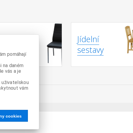
Jídelní
lní židle
sestavy
nám pomáhají
či na daném
e vás a je
 uživatelskou
skytnout vám
ny cookies