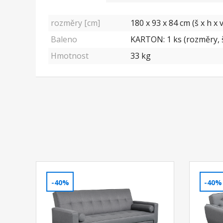
rozměry [cm]
180 x 93 x 84 cm (š x h x v
Baleno
KARTON: 1 ks (rozměry, š
Hmotnost
33 kg
-40%
-40%