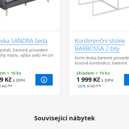
vka SANDRA šedá
Konferenční stolek
BARBOSSA 2 bílý
í potah, barevné provedení
ohy masiv, výška sedu 44 cm
horní deska barevné proveden
 rozložení, rozkládání KLIK-
kovová konstrukce, barevné
odnímatelné područky
provedení bílá, čtvercové prof
v rozlož...
em > 10 ks
Skladem > 10 ks
2 cm
9 Kč
1 999 Kč
s DPH
s DPH
0 Kč **
-56%
0 Kč **
Související nábytek