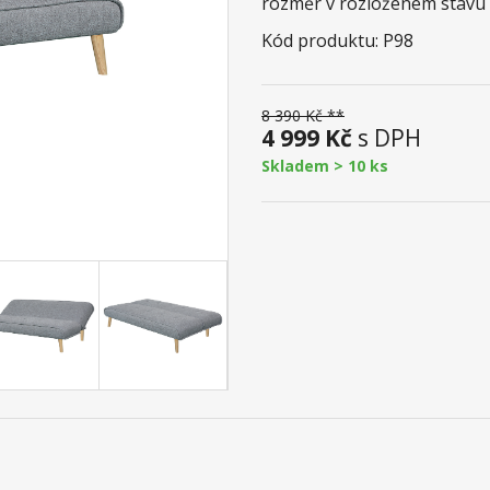
rozměr v rozloženém stavu (
Kód produktu: P98
8 390 Kč **
4 999 Kč
s DPH
Skladem > 10 ks