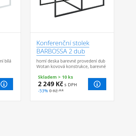
Konferenční stolek
BARBOSSA 2 dub
í bílá
horní deska barevné provedení dub
Wotan kovová konstrukce, barevné
ily 2 ×
provedení černá, čtvercové profily 2
Skladem > 10 ks
× 2 cm
2 249 Kč
s DPH
-53%
0 Kč **