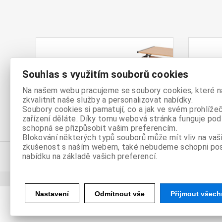
Stoly a
Jíde
Souhlas s využitím souborů cookies
stolky
Na našem webu pracujeme se soubory cookies, které 
zkvalitnit naše služby a personalizovat nabídky.
Soubory cookies si pamatují, co a jak ve svém prohlíže
zařízení děláte. Díky tomu webová stránka funguje podl
schopná se přizpůsobit vašim preferencím.
Blokování některých typů souborů může mít vliv na vaši
zkušenost s naším webem, také nebudeme schopni po
nabídku na základě vašich preferencí.
** cena doporučená dodavatelem
Nastavení
Odmítnout vše
Přijmout všech