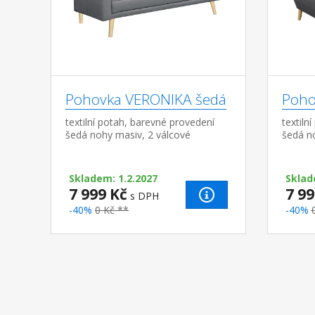
Pohovka VERONIKA šedá
Poho
textilní potah, barevné provedení
textiln
šedá nohy masiv, 2 válcové
šedá n
polštáře jsou v ceně, výška sedu 43
možnost
cm možnost rozložení, rozkládání
KLAK, 
KLIK-KLAK, odnímatel...
rozměr 
Skladem: 1.2.2027
Sklad
7 999 Kč
7 99
s DPH
-40%
0 Kč **
-40%