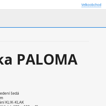
Velkoobchod
ka PALOMA
vedení šedá
cm
ání KLIK-KLAK