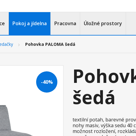
ce
Pokoj a jídelna
Pracovna
Úložné prostory
edačky
Pohovka PALOMA šedá
Pohov
-40%
šedá
textilní potah, barevné pro
nohy masiv, výška sedu 40 
možnost rozložení, rozklád