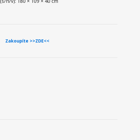
š/h/v): 180 × 109 × 40 cm
Zakoupíte >>ZDE<<