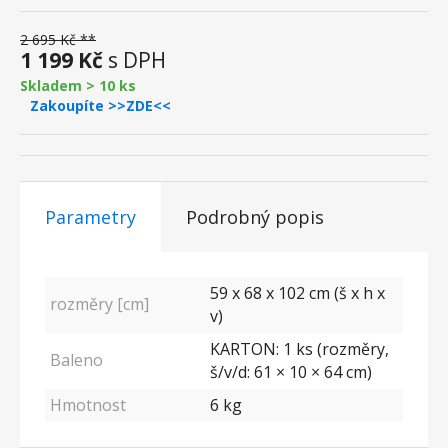
2 695 Kč **
1 199 Kč
s DPH
Skladem > 10 ks
Zakoupíte >>ZDE<<
Parametry
Podrobný popis
59 x 68 x 102 cm (š x h x
rozměry [cm]
v)
KARTON: 1 ks (rozměry,
Baleno
š/v/d: 61 × 10 × 64 cm)
Hmotnost
6 kg