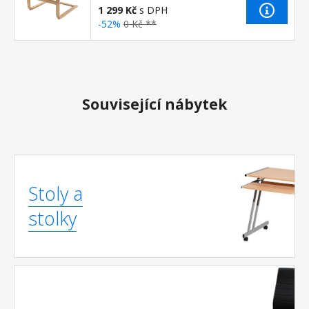
1 299 Kč
s DPH
-52%
0 Kč **
Související nábytek
Stoly a
stolky