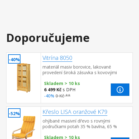
Doporučujeme
Vitrína 8050
-40%
materiál masiv borovice, lakované
provedení široká zásuvka s kovovými
pojezdy, 2 prosklené dveře 2 variabilní a 1
Skladem > 10 ks
pevná police
6 499 Kč
s DPH
-40%
0 Kč **
Křeslo LISA oranžové K79
-52%
ohýbané masivní dřevo s rovnými
područkami potah 35 % bavlna, 65 %
polyester, barevné provedení oranžová
Skladem > 10 ks